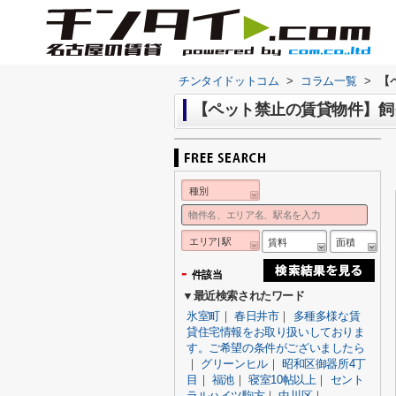
チンタイドットコム
>
コラム一覧
>
【
【ペット禁止の賃貸物件】飼
種別
エリア| 駅
賃料
面積
-
件該当
▼最近検索されたワード
氷室町
｜
春日井市
｜
多種多様な賃
貸住宅情報をお取り扱いしておりま
す。ご希望の条件がございましたら
｜
グリーンヒル
｜
昭和区御器所4丁
目
｜
福池
｜
寝室10帖以上
｜
セント
ラルハイツ駒方
｜
中川区
｜