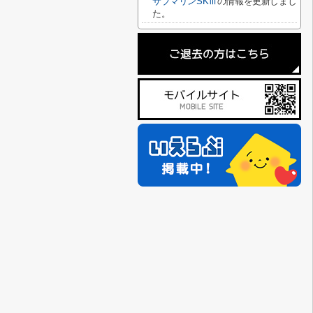
サブマリンSKⅢ
の情報を更新しまし
た。