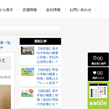
から探す
店舗情報
会社情報
お問い合わせ
最新記事
記事一覧
 ≫
【保存版】南天
白中学校の概要
と特徴｜学区内
00
きと
は自然が多い？
【保存版】野並
00
小学校の概要と
20-08-02
特徴｜授業はタ
ブレット必須？
【保存版】原中
学校の概要と特
徴｜校訓や理想
の生徒像とは？