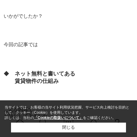
いかがでしたか？
今回の記事では
◆
ネット無料と書いてある
賃貸物件の仕組み
当サイトでは、お客様の当サイト利用状況把握、サービス向上検討を目的と
こんな内容で
して、クッキー（Cookie）を使用しています。
お話ししてみました。
詳しくは、当社の
「Cookieの取扱いについて」
をご確認ください。
閉じる
Ｑ＆Ａ
ホーム
問い合せ
物件検索
お知らせ