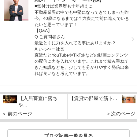
■気付けば業界歴も十年超えに
不動産業界の中でも中堅になってきてしまった昨
今。40歳になるまでは全力疾走で前に進んでいき
たいと思っています！
【Q&A】
Q.ご質問者さん
最近とくに力を入れてる事はありますか？
A.いっぺー社長
直近だとYouTubeやTikTokなどの動画コンテンツ
の配信に力を入れています。これまで積み重ねて
きた知識などを、少しでも分かりやすく発信出来
れば良いなと考えています。
【入居審査に落ち
【賃貸の部屋で筋ト...
や...
＜ 前のページ
＞次のページ
ブログ記事一覧を見る