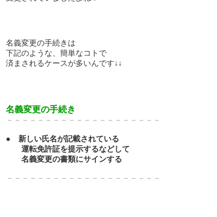
名義変更の手続きは
下記のような、簡単なコトで
済まされるケースが多いんです↓↓
名義変更の手続き
－－－－－－－－－－－－－
－－－－－－－
●
新しい氏名が記載されている
運転免許証を提示するなどして
名義変更の書類にサインする
－－－－－－－－－－－－－
－－－－－－－