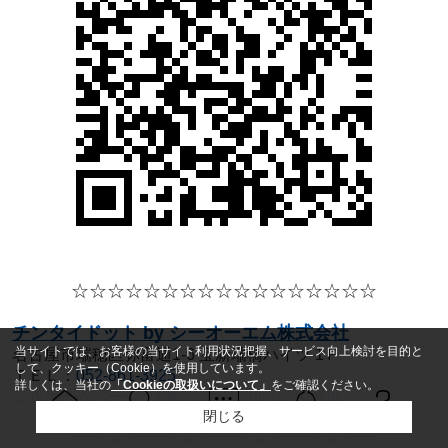
☆☆☆☆
☆☆☆☆
☆☆☆☆
☆☆☆☆☆
チンタイドット by シーオーエム株式会社
当サイトでは、お客様の当サイト利用状況把握、サービス向上検討を目的と
名古屋市瑞穂区弥富通1-6 宝新瑞橋ハイツ 1Ｆ
して、クッキー（Cookie）を使用しています。
ＴＥＬ：
052-861-3925
詳しくは、当社の
「Cookieの取扱いについて」
をご確認ください。
公式ホームページ：
https://www.chintai-com.jp
閉じる
Ｑ＆Ａ
ホーム
問い合せ
物件検索
お知らせ
☆☆☆☆
☆☆☆☆
☆☆☆☆
☆☆☆☆☆