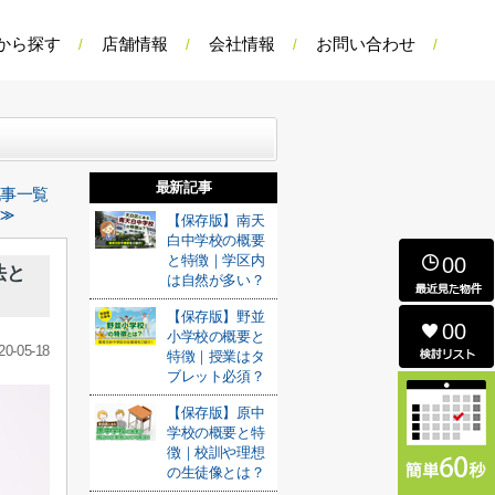
から探す
店舗情報
会社情報
お問い合わせ
最新記事
記事一覧
 ≫
【保存版】南天
白中学校の概要
と特徴｜学区内
00
法と
は自然が多い？
【保存版】野並
00
小学校の概要と
20-05-18
特徴｜授業はタ
ブレット必須？
【保存版】原中
学校の概要と特
徴｜校訓や理想
の生徒像とは？