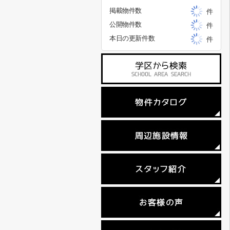
掲載物件数
件
公開物件数
件
本日の更新件数
件