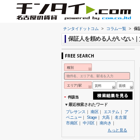
チンタイドットコム
>
コラム一覧
>
保
保証人を頼める人がいない｜
種別
エリア| 駅
賃料
面積
-
件該当
▼最近検索されたワード
プレサンス
｜
南区
｜
エステム
｜
ア
ベニュー
｜
Stage
｜
大高
｜
名古屋
市南区
｜
中川区
｜
南向き
｜
もっと見る