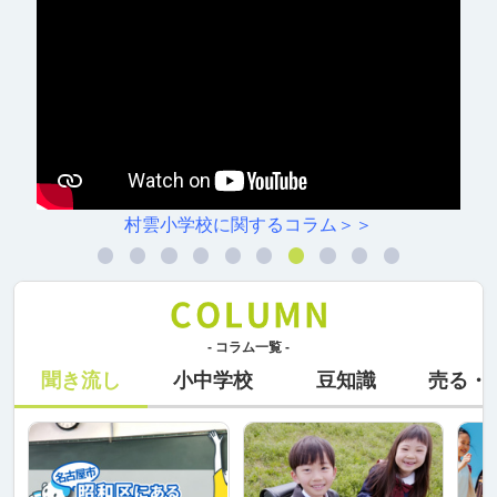
村雲小学校に関するコラム＞＞
- コラム一覧 -
聞き流し
小中学校
豆知識
売る・