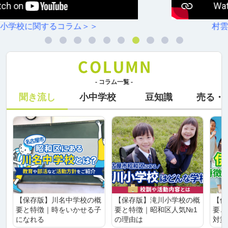
村雲小学校に関するコラム＞＞
- コラム一覧 -
聞き流し
小中学校
豆知識
売る・
【保存版】川名中学校の概
【保存版】滝川小学校の概
【保
要と特徴｜時をいかせる子
要と特徴｜昭和区人気№1
要と
になれる
の理由は
対策