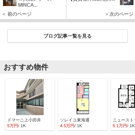
MINCA...
＜ 前のページ
＞次のページ
ブログ記事一覧を見る
おすすめ物件
ドマーニ上小田井
ソレイユ東海通
ニュースト
5万円
/ 1K
4.5万円
/ 1K
5.1万円
/ 1K