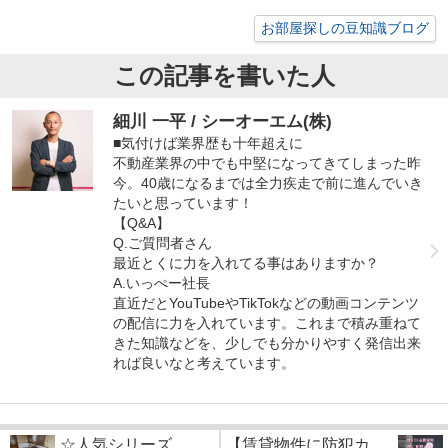
お部屋探しの豆知識ブログ
この記事を書いた人
細川 一平 / シーオーエム(株)
■気付けば業界歴も十年超えに
不動産業界の中でも中堅になってきてしまった昨
今。40歳になるまでは全力疾走で前に進んでいき
たいと思っています！
【Q&A】
Q.ご質問者さん
最近とくに力を入れてる事はありますか？
A.いっぺー社長
直近だとYouTubeやTikTokなどの動画コンテンツ
の配信に力を入れています。これまで積み重ねて
きた知識などを、少しでも分かりやすく発信出来
れば良いなと考えています。
☆人気シリーズ
【賃貸物件に防犯カ...