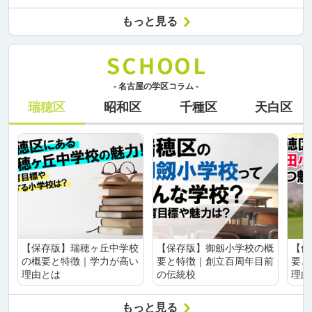
もっと見る
- 名古屋の学区コラム -
瑞穂区
昭和区
千種区
天白区
【保存版】瑞穂ヶ丘中学校
【保存版】御劔小学校の概
【保
の概要と特徴｜学力が高い
要と特徴｜創立百周年目前
要と
理由とは
の伝統校
理由
もっと見る