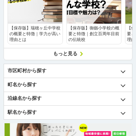
【保存版】瑞穂ヶ丘中学校
【保存版】御劔小学校の概
【保
の概要と特徴｜学力が高い
要と特徴｜創立百周年目前
要と
理由とは
の伝統校
理由
もっと見る
市区町村から探す
町名から探す
沿線名から探す
駅名から探す