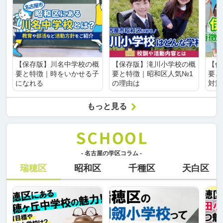
【保存版】川名中学校の概
【保存版】滝川小学校の概
【保
要と特徴｜時をいかせる子
要と特徴｜昭和区人気№1
要と
になれる
の理由は
対策
もっと見る
- 名古屋の学区コラム -
瑞穂区
昭和区
千種区
天白区