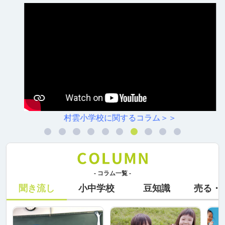
村雲小学校に関するコラム＞＞
- コラム一覧 -
聞き流し
小中学校
豆知識
売る・