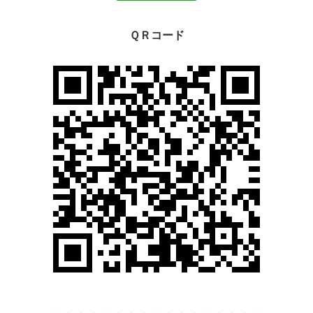
ＱＲコード