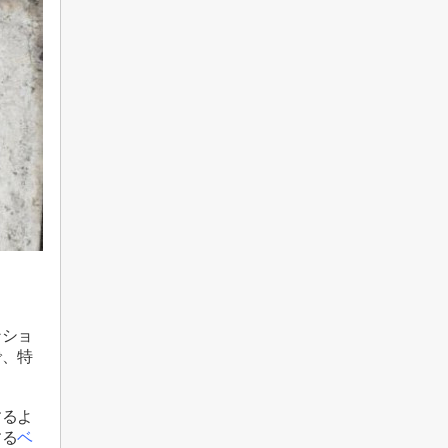
ンショ
で、特
するよ
する
ベ