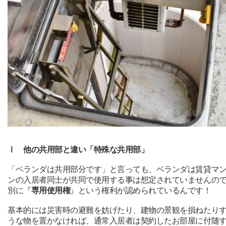
Ⅰ
他の共用部と違い「特殊な共用部」
「ベランダは共用部分です」と言っても、ベランダは賃貸マ
ンの入居者同士が共同で使用する事は想定されていませんの
別に『
専用使用権
』という権利が認められているんです！
基本的には災害時の避難を妨げたり、建物の景観を損ねたり
うな物を置かなければ、通常入居者は契約したお部屋に付随