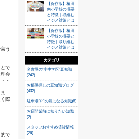
【保存版】植田
南小学校の概要
と特徴｜取組む
イジメ対策とは
【保存版】植田
小学校の概要と
特徴｜取り組む
イジメ対策とは
で言う
カテゴリ
ことで
名古屋の“小中学区”豆知識
管理会
(242)
・・・
お部屋探しの豆知識ブログ
(402)
しま
置く際
駐車場[Ｐ]の気になる知識(8)
お店開業前に知りたい知識
(2)
スタッフおすすめ賃貸情報
(26)
目的で