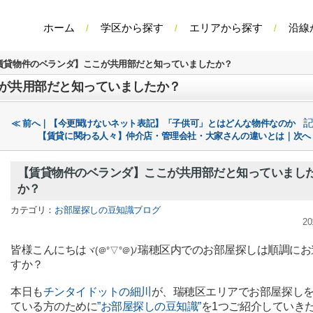
ホーム
学区から探す
エリアから探す
沿線
賃貸物件のベランダ】ここが共用部だと知っていましたか？
が共用部だと知っていましたか？
≪ 前へ｜【今更聞けないネット表記】「子供可」とはどんな物件なのか
【賃貸に関わる人々】仲介店・管理会社・大家さんの違いとは｜次へ
【賃貸物件のベランダ】ここが共用部だと知っていまし
か？
カテゴリ：
お部屋探しの豆知識ブログ
20
皆様こんにちは
瑞穂区内でのお部屋探しは順調にお
ヾ(＠°▽°＠)ﾉ
すか？
本日も
チンタイドットの細川
が、瑞穂区エリアでお部屋探し
ている方のために
”お部屋探しの豆知識”
を1つご紹介していき