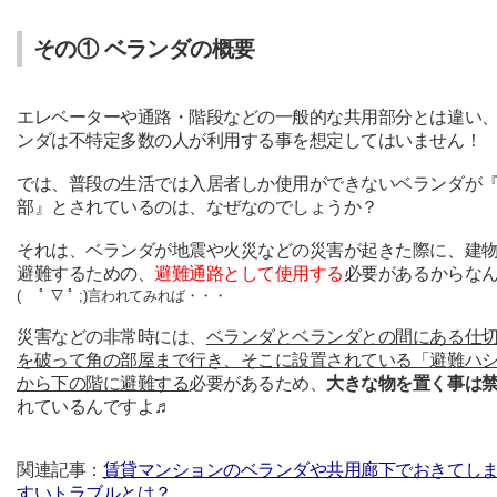
その① ベランダの概要
エレベーターや通路・階段などの一般的な共用部分とは違い
ンダは不特定多数の人が利用する事を想定してはいません！
では、普段の生活では入居者しか使用ができないベランダが
部』とされているのは、なぜなのでしょうか？
それは、ベランダが地震や火災などの災害が起きた際に、建
避難するための、
避難通路として使用する
必要があるからな
( ﾟ ▽ ﾟ ;)言われてみれば・・・
災害などの非常時には、
ベランダとベランダとの間にある仕
を破って角の部屋まで行き、そこに設置されている「避難ハ
から下の階に避難する
必要があるため、
大きな物を置く事は
れているんですよ♬
関連記事：
賃貸マンションのベランダや共用廊下でおきてし
すいトラブルとは？