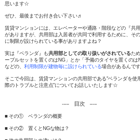
思います☆
ぜひ、最後までお付き合い下さい♬
賃貸
マンション
には、エレベーターや通路・階段などの『共
がありますが、共用部は入居者が共同で利用するために、そ
に制限が設けられている事がありますよね？
実は『ベランダ』も
共用部としての取り扱いがされている
た
ーブルセットを置くのはNG」とか「予備のタイヤを置くのは
などの、
利用制限が建物毎に設けられている
場合があるんで
そこで今回は、賃貸マンションの共用部である”ベランダを使
際のトラブルと注意点”についてお話しいたします☆
目次
-----
-----
■ その① ベランダの概要
■ その② 置くとNGな物は？