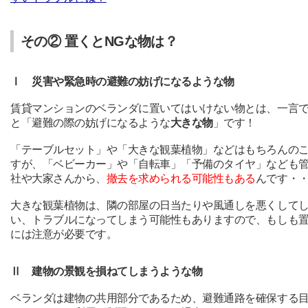
その② 置くとNGな物は？
Ⅰ 災害や緊急時の避難の妨げになるような物
賃貸マンションのベランダに置いてはいけない物とは、一言
と「避難の際の妨げになるような
大きな物
」です！
「テーブルセット」や「大きな観葉植物」などはもちろんの
すが、「ベビーカー」や「自転車」「予備のタイヤ」なども
社や大家さんから、
撤去を求められる可能性もある
んです・
大きな観葉植物は、隣の部屋の日当たりや風通しを悪くして
い、トラブルになってしまう可能性もありますので、もしも
には注意が必要です。
Ⅱ 建物の景観を損ねてしまうような物
ベランダは建物の共用部分であるため、避難通路を確保する