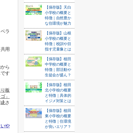
【保存版】天白
小学校の概要と
特徴｜自然豊か
な住環境が魅力
、ベラ
【保存版】山根
小学校の概要と
特徴｜校訓や目
『共用
指す児童像とは
【保存版】植田
中学校の概要と
物から
特徴｜部活動や
んです
生徒会が盛ん？
【保存版】植田
切り板
北小学校の概要
と特徴｜具体的
シゴ」
イジメ対策とは
禁止
さ
【保存版】植田
東小学校の概要
と特徴｜住環境
まいや
が良いエリア？