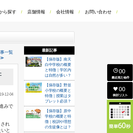
から探す
店舗情報
会社情報
お問い合わせ
最新記事
記事一覧
 ≫
【保存版】南天
白中学校の概要
と特徴｜学区内
00
た
は自然が多い？
【保存版】野並
00
小学校の概要と
19-12-04
特徴｜授業はタ
ブレット必須？
進みで
【保存版】原中
学校の概要と特
徴｜校訓や理想
をされ
の生徒像とは？
たいと