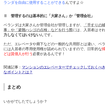
ランダを
自由に
使用することができる
んですよ☆
Ⅱ 管理するのは基本的に「大家さん」か「管理会社
」
ベランダは大家さんか管理会社が管理しますが、
「手すりの
事」や「避難ハシゴの点検」などを行う際
には、入居者はそ
力しなくてはいけない
んです。
ただ、エレベータや廊下などの一般的な共用部とは違い、ベ
には入居者の専用使用権が認められていますので、日常的な
どは賃借人が行う
必要があるんです！
関連記事：
マンションのエレベーターでチェックしておくべ
なポイントとは？
まとめ
いかがでしたでしょうか？