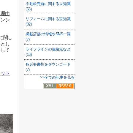
不動産売買に関する豆知識
(56)
う理由
リフォームに関する豆知識
マンシ
(32)
掲載店舗の情報やSNS一覧
に関し
(7)
項とし
ライフラインの連絡先など
にして
(18)
各必要書類をダウンロード
(7)
リット
>>全ての記事を見る
XML
RSS2.0