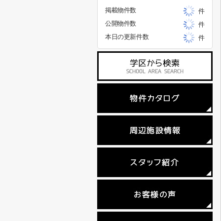
掲載物件数
件
公開物件数
件
本日の更新件数
件