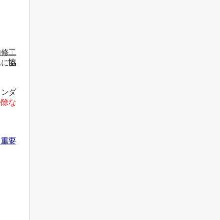
補修工
れに
協
ランダ
掃除な
き重要