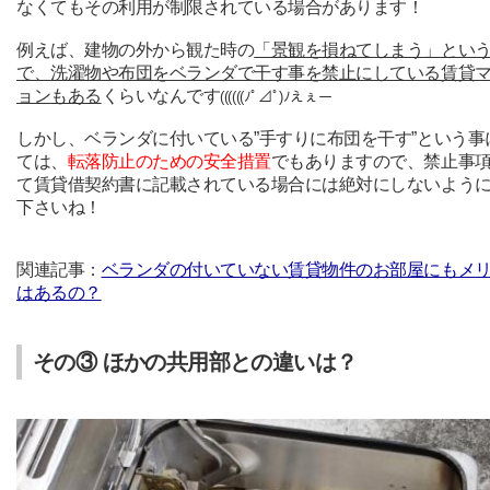
なくてもその利用が制限されている場合があります！
例えば、建物の外から観た時の
「景観を損ねてしまう」とい
で、洗濯物や布団をベランダで干す事を禁止にしている賃貸
ョンもある
くらいなんです
((((((ﾉﾟ⊿ﾟ)ﾉえぇー
しかし、ベランダに付いている”手すりに布団を干す”という事
ては、
転落防止のための安全措置
でもありますので、禁止事
て賃貸借契約書に記載されている場合には絶対にしないよう
下さいね！
関連記事：
ベランダの付いていない賃貸物件のお部屋にもメ
はあるの？
その③ ほかの共用部との違いは？