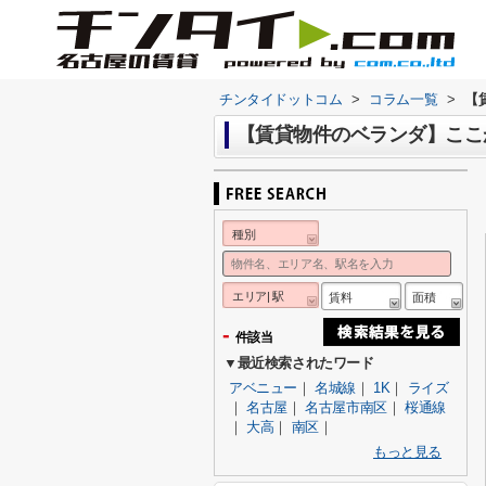
チンタイドットコム
>
コラム一覧
>
【
【賃貸物件のベランダ】ここ
種別
エリア| 駅
賃料
面積
-
件該当
▼最近検索されたワード
アベニュー
｜
名城線
｜
1K
｜
ライズ
｜
名古屋
｜
名古屋市南区
｜
桜通線
｜
大高
｜
南区
｜
もっと見る