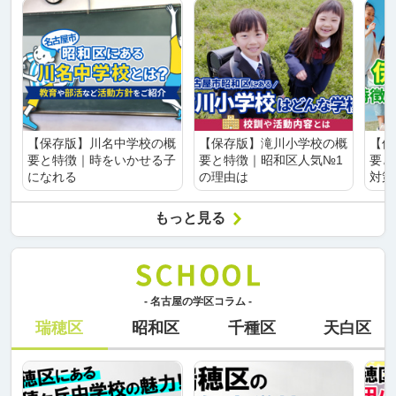
【保存版】川名中学校の概
【保存版】滝川小学校の概
【保
要と特徴｜時をいかせる子
要と特徴｜昭和区人気№1
要と
になれる
の理由は
対策
もっと見る
- 名古屋の学区コラム -
瑞穂区
昭和区
千種区
天白区