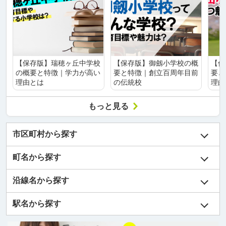
【保存版】瑞穂ヶ丘中学校
【保存版】御劔小学校の概
【保
の概要と特徴｜学力が高い
要と特徴｜創立百周年目前
要と
理由とは
の伝統校
理由
もっと見る
市区町村から探す
町名から探す
沿線名から探す
駅名から探す