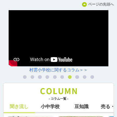
ページの先頭へ
村雲小学校に関するコラム＞＞
- コラム一覧 -
聞き流し
小中学校
豆知識
売る・