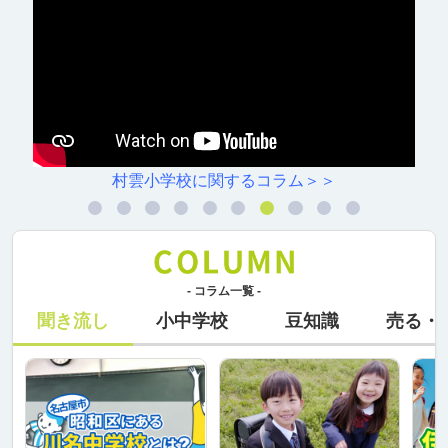
村雲小学校に関するコラム＞＞
- コラム一覧 -
聞き流し
小中学校
豆知識
売る・