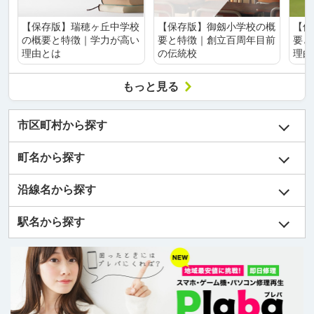
【保存版】瑞穂ヶ丘中学校
【保存版】御劔小学校の概
【保
の概要と特徴｜学力が高い
要と特徴｜創立百周年目前
要と
理由とは
の伝統校
理由
もっと見る
市区町村から探す
町名から探す
沿線名から探す
駅名から探す