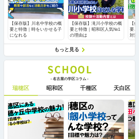
【保存版】川名中学校の概
【保存版】滝川小学校の概
【保
要と特徴｜時をいかせる子
要と特徴｜昭和区人気№1
要と
になれる
の理由は
対策
もっと見る
- 名古屋の学区コラム -
瑞穂区
昭和区
千種区
天白区