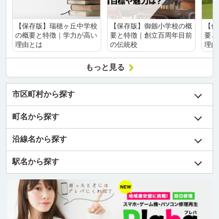
【保存版】瑞穂ヶ丘中学校
【保存版】御劔小学校の概
【保
の概要と特徴｜学力が高い
要と特徴｜創立百周年目前
要と
理由とは
の伝統校
理由
もっと見る
市区町村から探す
町名から探す
沿線名から探す
駅名から探す