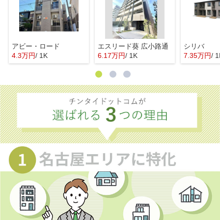
アビー・ロード
エスリード葵 広小路通
シリバ
4.3万円
/ 1K
6.17万円
/ 1K
7.35万円
/ 