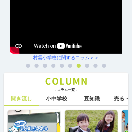
村雲小学校に関するコラム＞＞
- コラム一覧 -
聞き流し
小中学校
豆知識
売る・