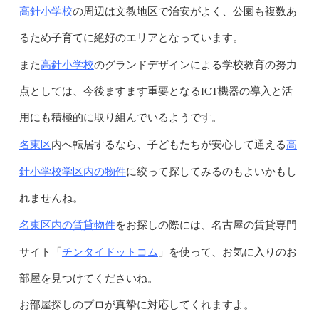
高針小学校
の周辺は文教地区で治安がよく、公園も複数あ
るため子育てに絶好のエリアとなっています。
高針小学校
また
のグランドデザインによる学校教育の努力
点としては、今後ますます重要となるICT機器の導入と活
用にも積極的に取り組んでいるようです。
名東区
高
内へ転居するなら、子どもたちが安心して通える
針小学校学区内の物件
に絞って探してみるのもよいかもし
れませんね。
名東区内の賃貸物件
を
お探しの際には、名古屋の賃貸専門
チンタイドットコム
サイト「
」を使って、お気に入りのお
部屋を見つけてくださいね。
お部屋探しのプロが真摯に対応してくれますよ。