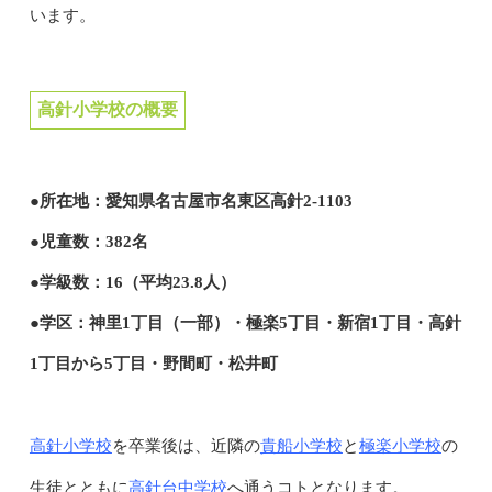
います。
高針小学校の概要
●所在地：愛知県名古屋市名東区高針2-1103
●児童数：382名
●学級数：16（平均23.8人）
●学区：神里1丁目（一部）・極楽5丁目・新宿1丁目・高針
1丁目から5丁目・野間町・松井町
高針小学校
貴船小学校
極楽小学校
を卒業後は、近隣の
と
の
高針台中学校
生徒とともに
へ通うコトとなります。