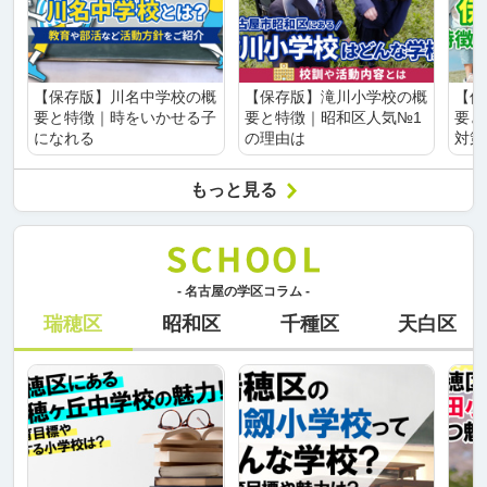
【保存版】川名中学校の概
【保存版】滝川小学校の概
【保
要と特徴｜時をいかせる子
要と特徴｜昭和区人気№1
要と
になれる
の理由は
対策
もっと見る
- 名古屋の学区コラム -
瑞穂区
昭和区
千種区
天白区