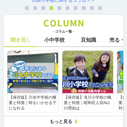
川原小学校に関するコラム＞＞
- コラム一覧 -
聞き流し
小中学校
豆知識
売る・
【保存版】川名中学校の概
【保存版】滝川小学校の概
【保
要と特徴｜時をいかせる子
要と特徴｜昭和区人気№1
要と
になれる
の理由は
対策
もっと見る