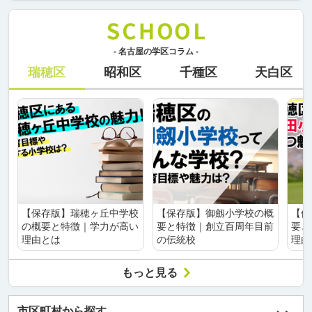
- 名古屋の学区コラム -
瑞穂区
昭和区
千種区
天白区
【保存版】瑞穂ヶ丘中学校
【保存版】御劔小学校の概
【保
の概要と特徴｜学力が高い
要と特徴｜創立百周年目前
要と
理由とは
の伝統校
理由
もっと見る
市区町村から探す