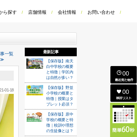
から探す
店舗情報
会社情報
お問い合わせ
最新記事
記事一覧
 ≫
【保存版】南天
白中学校の概要
と特徴｜学区内
00
は自然が多い？
【保存版】野並
21-01-18
00
小学校の概要と
特徴｜授業はタ
ブレット必須？
【保存版】原中
学校の概要と特
徴｜校訓や理想
の生徒像とは？