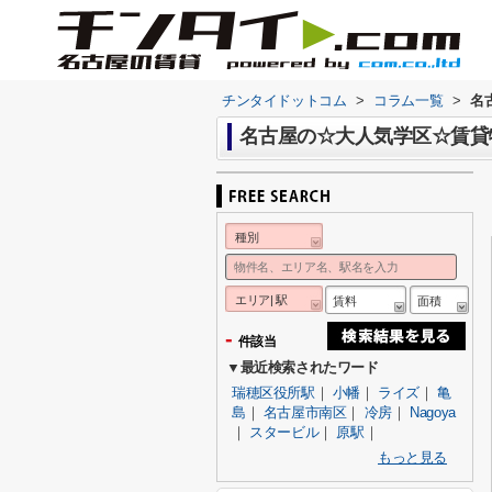
チンタイドットコム
>
コラム一覧
>
名
名古屋の☆大人気学区☆賃貸
種別
エリア| 駅
賃料
面積
-
件該当
▼最近検索されたワード
瑞穂区役所駅
｜
小幡
｜
ライズ
｜
亀
島
｜
名古屋市南区
｜
冷房
｜
Nagoya
｜
スタービル
｜
原駅
｜
もっと見る