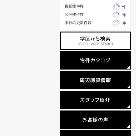
掲載物件数
件
公開物件数
件
本日の更新件数
件