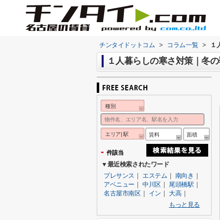
チンタイドットコム
>
コラム一覧
>
１
１人暮らしの寒さ対策｜冬の
種別
エリア| 駅
賃料
面積
-
件該当
▼最近検索されたワード
プレサンス
｜
エステム
｜
南向き
｜
アベニュー
｜
中川区
｜
尾頭橋駅
｜
名古屋市南区
｜
イン
｜
大高
｜
もっと見る