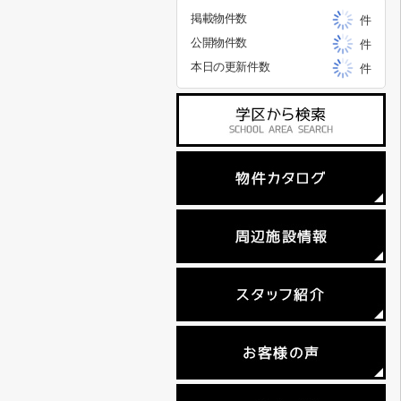
掲載物件数
件
公開物件数
件
本日の更新件数
件