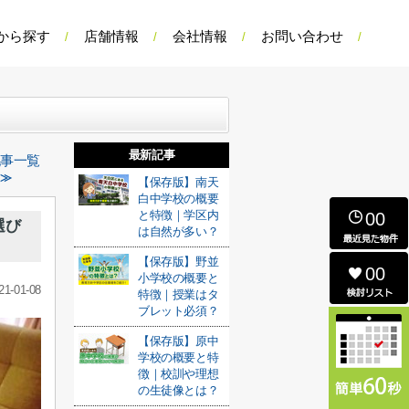
から探す
店舗情報
会社情報
お問い合わせ
最新記事
記事一覧
 ≫
【保存版】南天
白中学校の概要
と特徴｜学区内
00
選び
は自然が多い？
【保存版】野並
00
小学校の概要と
21-01-08
特徴｜授業はタ
ブレット必須？
【保存版】原中
学校の概要と特
徴｜校訓や理想
の生徒像とは？