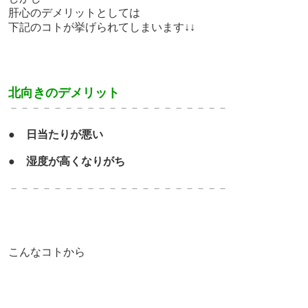
肝心のデメリットとしては
下記のコトが挙げられてしまいます↓↓
北向きのデメリット
－－－－－－－－－－－－－－－－－－－－
●
日当たりが悪い
●
湿度が高くなりがち
－－－－－－－－－－－－－－－－－－－－
こんなコトから