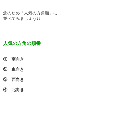
念のため「人気の方角順」に
並べてみましょう↓↓
人気の方角の順番
－－－－－－－－－－－－－－－－－－－－
① 南向き
② 東向き
③ 西向き
④ 北向き
－－－－－－－－－－－－－－－－－－－－