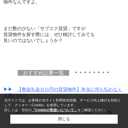
物件なんですよ。
まだ数の少ない「サブスク賃貸」ですが
賃貸物件を探す際には、ぜひ検討してみても
良いのではないでしょうか？
おすすめ記事一覧
＊＊＊＊＊＊＊＊
▶▶
【敷金礼金ゼロ円の賃貸物件】本当に何も払わなく
て良いの？
当サイトでは、お客様の当サイト利用状況把握、サービス向上検討を目的と
して、クッキー（Cookie）を使用しています。
詳しくは、当社の
「Cookieの取扱いについて」
をご確認ください。
▶▶
賃貸の【キャッシュレス決済】！初期費用も「ペイ
ペイ」で？
閉じる
Ｑ＆Ａ
ホーム
問い合せ
物件検索
お知らせ