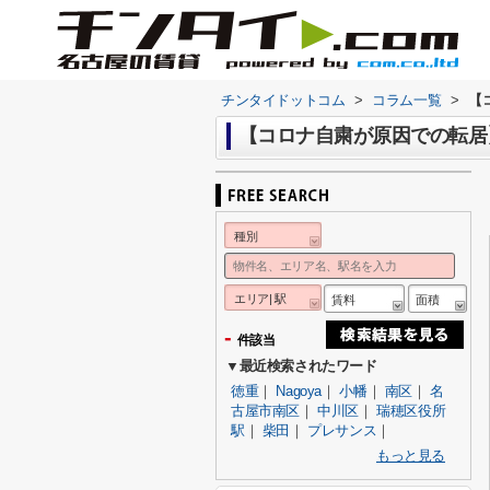
チンタイドットコム
>
コラム一覧
>
【
【コロナ自粛が原因での転居
種別
エリア| 駅
賃料
面積
-
件該当
▼最近検索されたワード
徳重
｜
Nagoya
｜
小幡
｜
南区
｜
名
古屋市南区
｜
中川区
｜
瑞穂区役所
駅
｜
柴田
｜
プレサンス
｜
もっと見る