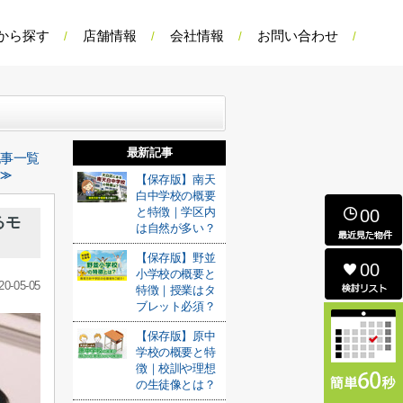
から探す
店舗情報
会社情報
お問い合わせ
最新記事
記事一覧
 ≫
【保存版】南天
白中学校の概要
と特徴｜学区内
00
るモ
は自然が多い？
【保存版】野並
00
小学校の概要と
20-05-05
特徴｜授業はタ
ブレット必須？
【保存版】原中
学校の概要と特
徴｜校訓や理想
の生徒像とは？