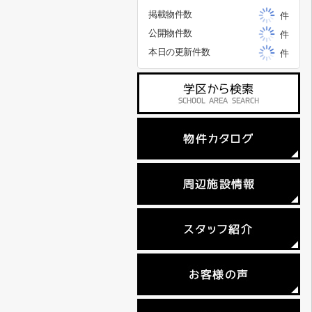
掲載物件数
件
公開物件数
件
本日の更新件数
件