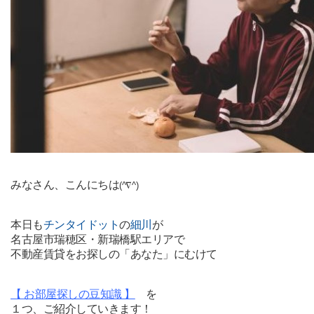
みなさん、こんにちは
(^∇^)
本日も
チンタイドット
の
細川
が
名古屋市瑞穂区・新瑞橋駅エリアで
不動産賃貸をお探しの「あなた」にむけて
【 お部屋探しの豆知識 】
を
１つ、ご紹介していきます！