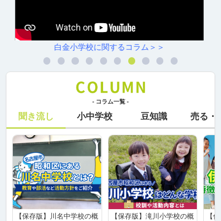
村雲小学校に関するコラム＞＞
- コラム一覧 -
聞き流し
小中学校
豆知識
売る・
【保存版】川名中学校の概
【保存版】滝川小学校の概
【保