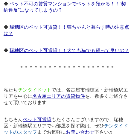
◆
ペット不可の賃貸マンションでペットを預かる！！”契
約違反”になってしまうの？
◆
瑞穂区のペット可賃貸！！猫ちゃんと暮らす時の注意点
は？
◆
瑞穂区のペット可賃貸！！犬でも猫でも飼って良いの？
＊＊＊＊＊＊＊＊＊＊＊＊＊＊＊＊＊＊＊＊
私たち
チンタイドット
では、名古屋市瑞穂区・新瑞橋駅エ
リアを中心に
名古屋エリアの賃貸物件
を、数多くご紹介さ
せて頂いております！
もちろん
ペット可賃貸
もたくさんございますので、瑞穂
区・新瑞橋駅エリアでお部屋を探す際は、ぜひ
チンタイド
ットのスタッフ
まで
お気軽に
お問い合わせ
下さい♬