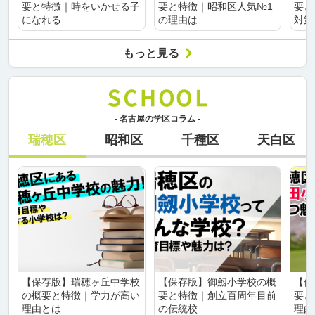
要と特徴｜時をいかせる子
要と特徴｜昭和区人気№1
要と
になれる
の理由は
対策
もっと見る
- 名古屋の学区コラム -
瑞穂区
昭和区
千種区
天白区
【保存版】瑞穂ヶ丘中学校
【保存版】御劔小学校の概
【保
の概要と特徴｜学力が高い
要と特徴｜創立百周年目前
要と
理由とは
の伝統校
理由