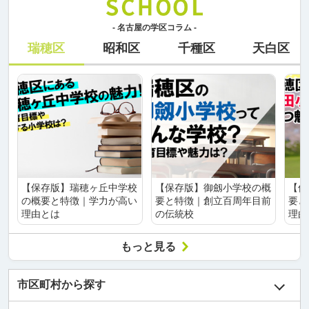
- 名古屋の学区コラム -
瑞穂区
昭和区
千種区
天白区
【保存版】瑞穂ヶ丘中学校
【保存版】御劔小学校の概
【保
の概要と特徴｜学力が高い
要と特徴｜創立百周年目前
要と
理由とは
の伝統校
理由
もっと見る
市区町村から探す