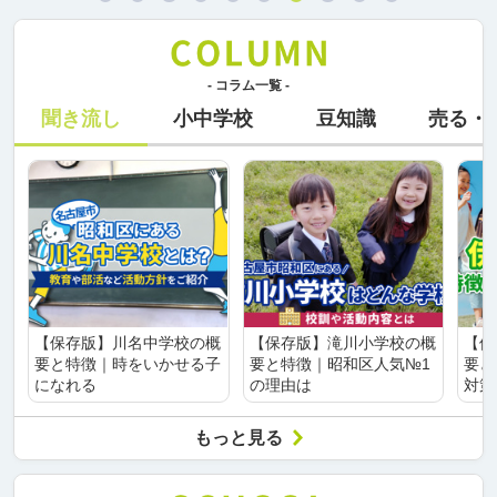
- コラム一覧 -
聞き流し
小中学校
豆知識
売る・
【保存版】川名中学校の概
【保存版】滝川小学校の概
【保
要と特徴｜時をいかせる子
要と特徴｜昭和区人気№1
要と
になれる
の理由は
対策
もっと見る