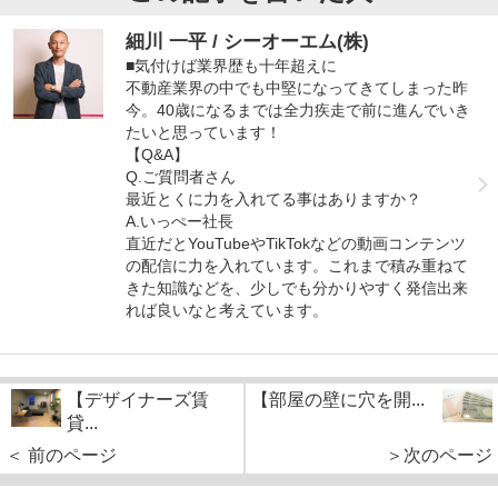
細川 一平 / シーオーエム(株)
■気付けば業界歴も十年超えに
不動産業界の中でも中堅になってきてしまった昨
今。40歳になるまでは全力疾走で前に進んでいき
たいと思っています！
【Q&A】
Q.ご質問者さん
最近とくに力を入れてる事はありますか？
A.いっぺー社長
直近だとYouTubeやTikTokなどの動画コンテンツ
の配信に力を入れています。これまで積み重ねて
きた知識などを、少しでも分かりやすく発信出来
れば良いなと考えています。
【デザイナーズ賃
【部屋の壁に穴を開...
貸...
＜ 前のページ
＞次のページ