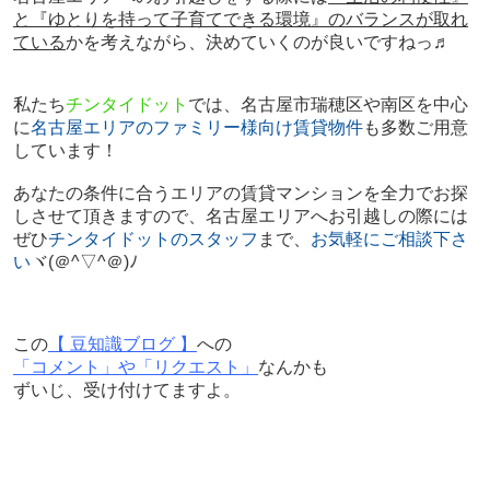
と『ゆとりを持って子育てできる環境』のバランスが取れ
ている
かを考えながら、決めていくのが良いですねっ♬
私たち
チンタイドット
では、名古屋市瑞穂区や南区を中心
に
名古屋エリアのファミリー様向け賃貸物件
も多数ご用意
しています！
あなたの条件に合うエリアの賃貸マンションを全力でお探
しさせて頂きますので、名古屋エリアへお引越しの際には
ぜひ
チンタイドットのスタッフ
まで、
お気軽にご相談下さ
い
ヾ(＠^▽^＠)ﾉ
この
【 豆知識ブログ 】
への
「コメント」や「リクエスト」
なんかも
ずいじ、受け付けてますよ。