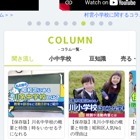
村雲小学校に関するコラム＞＞
- コラム一覧 -
聞き流し
小中学校
豆知識
売る・
【保存版】川名中学校の概
【保存版】滝川小学校の概
【保
要と特徴｜時をいかせる子
要と特徴｜昭和区人気№1
要と
になれる
の理由は
対策