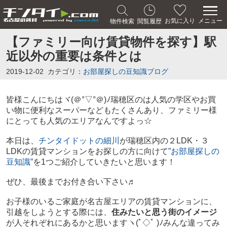
メニュー
お気に入り
物件検索
閲覧履歴
【ファミリー向け賃貸物件を探す】駅
近以外の重要は条件とは
2019-12-02
カテゴリ：
お部屋探しの豆知識ブログ
皆様こんにちは
ヾ(＠°▽°＠)ﾉ
瑞穂区のは人気の学区やお買
い物に便利なスーパーなどもたくさんあり、ファミリー様
にとっても人気のエリアなんですよっ☆
本日は、
チンタイドットの細川
が瑞穂区内の２LDK・３
LDKの賃貸マンションをお探しの方に向けて
”お部屋探しの
豆知識”
を1つご紹介していきたいと思います！
ぜひ、最後までお付き合い下さい♬
お子様のいるご家庭が名古屋エリアの賃貸マンションに、
引越をしようとする際には、
住みたいと思う街のイメージ
が人それぞれにあるかと思います
ヽ(ﾟ◇ﾟ )ﾉみんな違ってみ