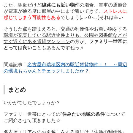
また、駅近だけど
線路にも近い物件
の場合、電車の通過音
が電車が通る度に部屋の中にまで響いてきて、
ストレスに
感じてしまう可能性もある
でしょう
(｡＞0＜｡)それは辛い
そうした点を踏まえると、
交通の利便性やお買い物をする
環境が充実している駅近物件よりも、公園や図書館などが
すぐ近くにある賃貸マンション
の方が、
ファミリー世帯に
とっては良い
こともあるんですねっ♬
関連記事：
名古屋市瑞穂区内の駅近賃貸物件！！ ～周辺
の環境もちゃんとチェックしましたか？
まとめ
いかがでしたでしょうか？
ファミリー世帯にとっての”
住みたい地域の条件
”について
ご紹介させて頂きました☆
名古屋エリアへのお引越しをする際には
『生活の利便性』