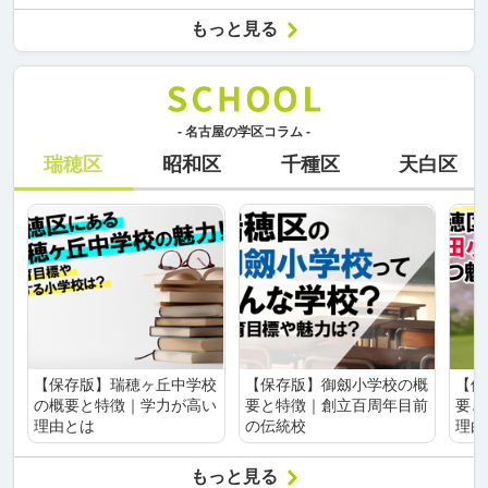
もっと見る
- 名古屋の学区コラム -
瑞穂区
昭和区
千種区
天白区
【保存版】瑞穂ヶ丘中学校
【保存版】御劔小学校の概
【保
の概要と特徴｜学力が高い
要と特徴｜創立百周年目前
要と
理由とは
の伝統校
理由
もっと見る