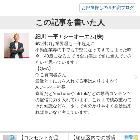
お部屋探しの豆知識ブログ
この記事を書いた人
細川 一平 / シーオーエム(株)
■気付けば業界歴も十年超えに
不動産業界の中でも中堅になってきてしまった昨
今。40歳になるまでは全力疾走で前に進んでいき
たいと思っています！
【Q&A】
Q.ご質問者さん
最近とくに力を入れてる事はありますか？
A.いっぺー社長
直近だとYouTubeやTikTokなどの動画コンテンツ
の配信に力を入れています。これまで積み重ねて
きた知識などを、少しでも分かりやすく発信出来
れば良いなと考えています。
【コンセントが足
【瑞穂区内での賃貸...