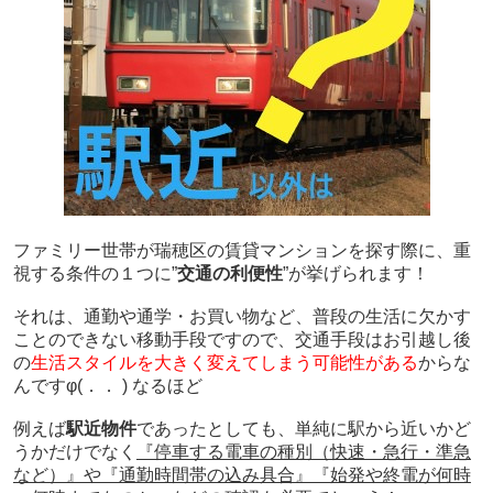
ファミリー世帯が瑞穂区の賃貸マンションを探す際に、重
視する条件の１つに”
交通の利便性
”が挙げられます！
それは、通勤や通学・お買い物など、普段の生活に欠かす
ことのできない移動手段ですので、交通手段はお引越し後
の
生活スタイルを大きく変えてしまう可能性がある
からな
んです
φ(．． ) なるほど
例えば
駅近物件
であったとしても、単純に駅から近いかど
うかだけでなく
『停車する電車の種別（快速・急行・準急
など）』や『通勤時間帯の込み具合』『始発や終電が何時