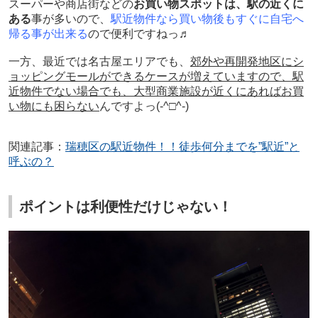
スーパーや商店街などの
お買い物スポットは、駅の近くに
ある
事が多いので、
駅近物件なら買い物後もすぐに自宅へ
帰る事が出来る
ので便利ですねっ♬
一方、最近では名古屋エリアでも、
郊外や再開発地区にシ
ョッピングモールができるケースが増えていますので、駅
近物件でない場合でも、大型商業施設が近くにあればお買
い物にも困らない
んですよっ
(-^□^-)
関連記事：
瑞穂区の駅近物件！！徒歩何分までを”駅近”と
呼ぶの？
ポイントは利便性だけじゃない！