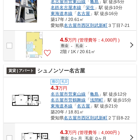
名古屋市営東山線
「
亀島
」駅 徒歩5分
名鉄名古屋本線
「
栄生
」駅 徒歩10分
東海道本線
「
名古屋
」駅 徒歩16分
築17年 / 20.61㎡
愛知県
名古屋市西区
則武新町
３丁目7-21
4.5
万
円
(管理費等：4,000円 )
敷金
-
礼金
-
2階 / 1K / 20.61㎡
シュノンソー名古屋
賃貸 | アパート
敷0
礼0
4.3
万円
名古屋市営東山線
「
亀島
」駅 徒歩12分
名古屋市営鶴舞線
「
浅間町
」駅 徒歩15分
東海道本線
「
名古屋
」駅 徒歩21分
築20年 / 18.81㎡
愛知県
名古屋市西区
則武新町
２丁目8-22
4.3
万
円
(管理費等：4,000円 )
0ヶ月
0ヶ月
敷金
礼金