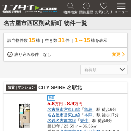
メニュー
お気に入り
物件検索
閲覧履歴
名古屋市西区則武新町 物件一覧
15
31
1～15
該当物件数
棟
空き数
件
棟を表示
変更
絞り込み条件：
なし
CITY SPIRE 名駅北
賃貸 | マンション
敷0
5.8
8.9
万円～
万円
名古屋市営東山線
「
亀島
」駅 徒歩6分
名古屋市営東山線
「
本陣
」駅 徒歩17分
名鉄名古屋本線
「
栄生
」駅 徒歩8分
築19年 / 23.59㎡～36.36㎡