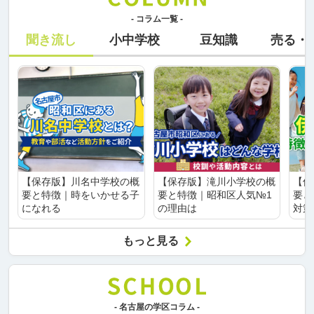
- コラム一覧 -
聞き流し
小中学校
豆知識
売る・
【保存版】川名中学校の概
【保存版】滝川小学校の概
【保
要と特徴｜時をいかせる子
要と特徴｜昭和区人気№1
要と
になれる
の理由は
対策
もっと見る
- 名古屋の学区コラム -