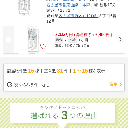
名古屋市営東山線
「
本陣
」駅 徒歩17分
築3年 / 25.72㎡
愛知県
名古屋市西区
則武新町
３丁目6番
12号
7.15
万
円
(管理費等：6,490円 )
1ヶ月
敷金
-
礼金
3階 / 1DK / 25.72㎡
15
31
1～15
該当物件数
棟
空き数
件
棟を表示
変更
絞り込み条件：
なし