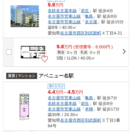
9.8
万円
名鉄名古屋本線
「
栄生
」駅 徒歩4分
名古屋市営東山線
「
亀島
」駅 徒歩8分
名古屋市営東山線
「
名古屋
」駅 徒歩15分
築8年 / 40.05㎡
愛知県
名古屋市西区
則武新町
４丁目4-21
9.8
万
円
(管理費等：8,000円 )
0ヶ月
0ヶ月
敷金
礼金
5階 / 1LDK / 40.05㎡
アベニュー名駅
賃貸 | マンション
敷0
礼0
4.4
4.5
万円～
万円
名古屋市営東山線
「
亀島
」駅 徒歩7分
名鉄名古屋本線
「
栄生
」駅 徒歩8分
名古屋市営東山線
「
本陣
」駅 徒歩17分
築30年 / 24.30㎡
愛知県
名古屋市西区
則武新町
３丁目1番
84号