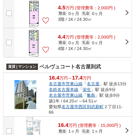
4.5
万
円
(管理費等：2,000円 )
0ヶ月
0ヶ月
敷金
礼金
3階 / 1K / 24.30㎡
4.4
万
円
(管理費等：2,000円 )
0ヶ月
0ヶ月
敷金
礼金
4階 / 1K / 24.30㎡
ベルヴュコート名古屋則武
賃貸 | マンション
16.4
17.4
万円～
万円
名古屋市営東山線
「
名古屋
」駅 徒歩13分
名鉄名古屋本線
「
栄生
」駅 徒歩9分
名古屋市営東山線
「
亀島
」駅 徒歩9分
築1年 / 64.20㎡～64.51㎡
愛知県
名古屋市西区
則武新町
２丁目11-
66
16.4
万
円
(管理費等：15,000円 )
1ヶ月
1ヶ月
敷金
礼金