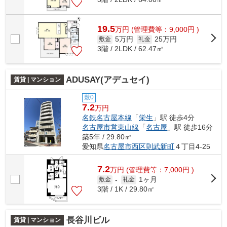
19.5
万
円
(管理費等：9,000円 )
5万円
25万円
敷金
礼金
3階 / 2LDK / 62.47㎡
ADUSAY(アデュセイ)
賃貸 | マンション
敷0
7.2
万円
名鉄名古屋本線
「
栄生
」駅 徒歩4分
名古屋市営東山線
「
名古屋
」駅 徒歩16分
築5年 / 29.80㎡
愛知県
名古屋市西区
則武新町
４丁目4-25
7.2
万
円
(管理費等：7,000円 )
1ヶ月
敷金
-
礼金
3階 / 1K / 29.80㎡
長谷川ビル
賃貸 | マンション