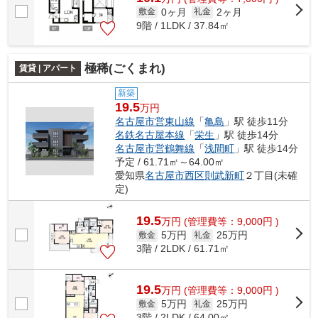
0ヶ月
2ヶ月
敷金
礼金
9階 / 1LDK / 37.84㎡
極稀(ごくまれ)
賃貸 | アパート
新築
19.5
万円
名古屋市営東山線
「
亀島
」駅 徒歩11分
名鉄名古屋本線
「
栄生
」駅 徒歩14分
名古屋市営鶴舞線
「
浅間町
」駅 徒歩14分
予定 / 61.71㎡～64.00㎡
愛知県
名古屋市西区
則武新町
２丁目(未確
定)
19.5
万
円
(管理費等：9,000円 )
5万円
25万円
敷金
礼金
3階 / 2LDK / 61.71㎡
19.5
万
円
(管理費等：9,000円 )
5万円
25万円
敷金
礼金
3階 / 2LDK / 64.00㎡