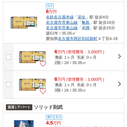
礼0
6
万円
名鉄名古屋本線
「
栄生
」駅 徒歩4分
名古屋市営東山線
「
亀島
」駅 徒歩10分
名古屋市営東山線
「
本陣
」駅 徒歩15分
築52年 / 35.05㎡
愛知県
名古屋市西区
則武新町
４丁目4-18
6
万
円
(管理費等：3,000円 )
1ヶ月
0ヶ月
敷金
礼金
2階 / 1K / 35.05㎡
6
万
円
(管理費等：3,000円 )
1ヶ月
0ヶ月
敷金
礼金
3階 / 1K / 35.05㎡
ソリッド則武
賃貸 | アパート
敷0
礼0
4.5
万円