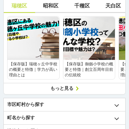
瑞穂区
昭和区
千種区
天白区
【保存版】瑞穂ヶ丘中学校
【保存版】御劔小学校の概
【保
の概要と特徴｜学力が高い
要と特徴｜創立百周年目前
要と
理由とは
の伝統校
理由
もっと見る
市区町村から探す
町名から探す