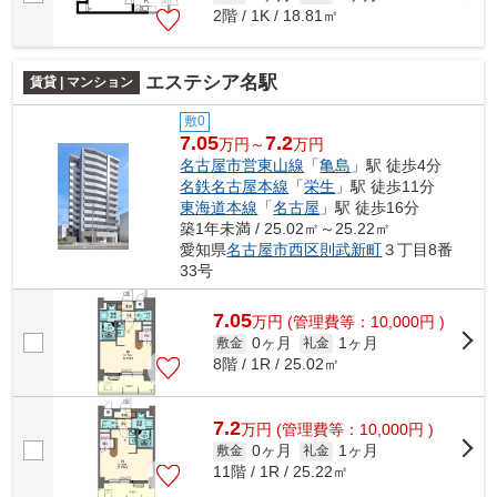
2階 / 1K / 18.81㎡
エステシア名駅
賃貸 | マンション
敷0
7.05
7.2
万円～
万円
名古屋市営東山線
「
亀島
」駅 徒歩4分
名鉄名古屋本線
「
栄生
」駅 徒歩11分
東海道本線
「
名古屋
」駅 徒歩16分
築1年未満 / 25.02㎡～25.22㎡
愛知県
名古屋市西区
則武新町
３丁目8番
33号
7.05
万
円
(管理費等：10,000円 )
0ヶ月
1ヶ月
敷金
礼金
8階 / 1R / 25.02㎡
7.2
万
円
(管理費等：10,000円 )
0ヶ月
1ヶ月
敷金
礼金
11階 / 1R / 25.22㎡