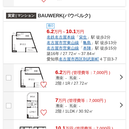
BAUWERK(バウベルク)
賃貸 | マンション
敷0
6.2
10.1
万円～
万円
名鉄名古屋本線
「
栄生
」駅 徒歩2分
名古屋市営東山線
「
亀島
」駅 徒歩13分
名古屋市営東山線
「
本陣
」駅 徒歩15分
築16年 / 27.72㎡～37.84㎡
愛知県
名古屋市西区
則武新町
４丁目3-7
6.2
万
円
(管理費等：7,000円 )
敷金
-
礼金
-
2階 / 1R / 27.72㎡
7
万
円
(管理費等：7,000円 )
敷金
-
礼金
-
2階 / 1LDK / 30.92㎡
10.1
万
円
(管理費等：7,000円 )