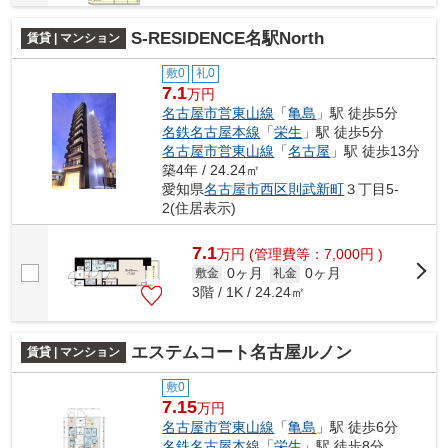
S-RESIDENCE名駅North
賃貸 | マンション
敷0
礼0
7.1
万円
名古屋市営東山線
「
亀島
」駅 徒歩5分
名鉄名古屋本線
「
栄生
」駅 徒歩5分
名古屋市営東山線
「
名古屋
」駅 徒歩13分
築4年 / 24.24㎡
愛知県
名古屋市西区
則武新町
３丁目5-
2(住居表示)
7.1
万
円
(管理費等：7,000円 )
0ヶ月
0ヶ月
敷金
礼金
3階 / 1K / 24.24㎡
エステムコート名古屋ルノン
賃貸 | マンション
敷0
7.15
万円
名古屋市営東山線
「
亀島
」駅 徒歩6分
名鉄名古屋本線
「
栄生
」駅 徒歩8分