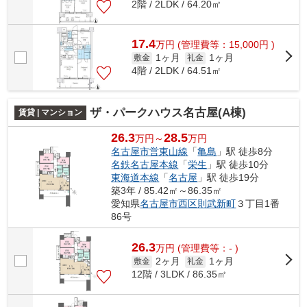
2階 / 2LDK / 64.20㎡
17.4
万
円
(管理費等：15,000円 )
1ヶ月
1ヶ月
敷金
礼金
4階 / 2LDK / 64.51㎡
ザ・パークハウス名古屋(A棟)
賃貸 | マンション
26.3
28.5
万円～
万円
名古屋市営東山線
「
亀島
」駅 徒歩8分
名鉄名古屋本線
「
栄生
」駅 徒歩10分
東海道本線
「
名古屋
」駅 徒歩19分
築3年 / 85.42㎡～86.35㎡
愛知県
名古屋市西区
則武新町
３丁目1番
86号
26.3
万
円
(管理費等：- )
2ヶ月
1ヶ月
敷金
礼金
12階 / 3LDK / 86.35㎡