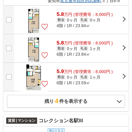
愛知県
名古屋市西区
則武新町
３丁目6-8
5.8
万
円
(管理費等：8,000円 )
0ヶ月
0ヶ月
敷金
礼金
4階 / 1R / 23.84㎡
5.8
万
円
(管理費等：8,000円 )
0ヶ月
1ヶ月
敷金
礼金
6階 / 1R / 23.84㎡
5.9
万
円
(管理費等：8,000円 )
0ヶ月
1ヶ月
敷金
礼金
6階 / 1R / 23.59㎡
4
残り
件を表示する
コレクション名駅III
賃貸 | マンション
敷0
礼0