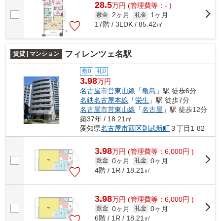
28.5
万
円
(管理費等：- )
2ヶ月
1ヶ月
敷金
礼金
17階 / 3LDK / 85.42㎡
フィレンツェ名駅
賃貸 | マンション
敷0
礼0
3.98
万円
名古屋市営東山線
「
亀島
」駅 徒歩6分
名鉄名古屋本線
「
栄生
」駅 徒歩7分
名古屋市営東山線
「
名古屋
」駅 徒歩12分
築37年 / 18.21㎡
愛知県
名古屋市西区
則武新町
３丁目1-82
3.98
万
円
(管理費等：6,000円 )
0ヶ月
0ヶ月
敷金
礼金
4階 / 1R / 18.21㎡
3.98
万
円
(管理費等：6,000円 )
0ヶ月
0ヶ月
敷金
礼金
6階 / 1R / 18.21㎡