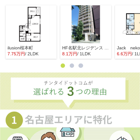
ilusion桜本町
HF名駅北レジデンス WEST
7.75万円
/ 2LDK
8.1万円
/ 1LDK
6.6万円
/ 1