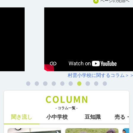
ページの先頭へ
村雲小学校に関するコラム＞＞
- コラム一覧 -
聞き流し
小中学校
豆知識
売る・