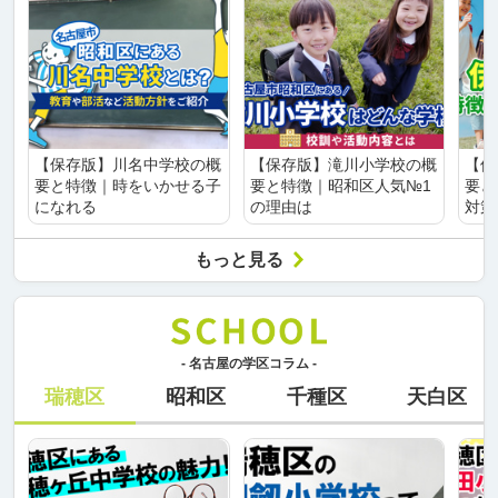
【保存版】川名中学校の概
【保存版】滝川小学校の概
【保
要と特徴｜時をいかせる子
要と特徴｜昭和区人気№1
要と
になれる
の理由は
対策
もっと見る
- 名古屋の学区コラム -
瑞穂区
昭和区
千種区
天白区