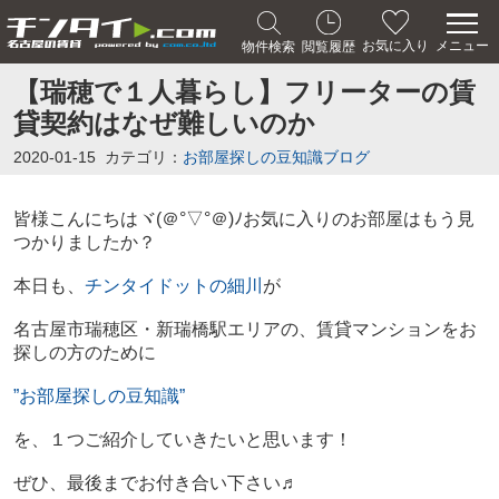
メニュー
お気に入り
物件検索
閲覧履歴
【瑞穂で１人暮らし】フリーターの賃
貸契約はなぜ難しいのか
2020-01-15
カテゴリ：
お部屋探しの豆知識ブログ
皆様こんにちは
ヾ(＠°▽°＠)ﾉ
お気に入りのお部屋はもう見
つかりましたか？
本日も、
チンタイドットの細川
が
名古屋市瑞穂区・新瑞橋駅エリアの、賃貸マンションをお
探しの方のために
”お部屋探しの豆知識”
を、１つご紹介していきたいと思います！
ぜひ、最後までお付き合い下さい♬