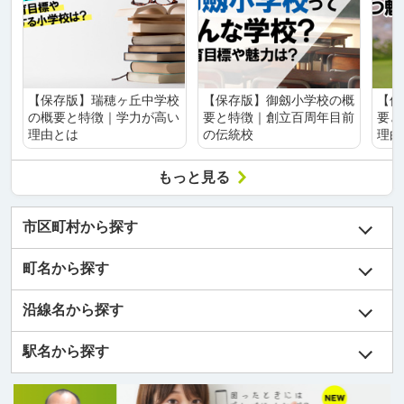
【保存版】瑞穂ヶ丘中学校
【保存版】御劔小学校の概
【保
の概要と特徴｜学力が高い
要と特徴｜創立百周年目前
要と
理由とは
の伝統校
理由
もっと見る
市区町村から探す
町名から探す
沿線名から探す
駅名から探す