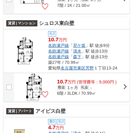
7階 / 1K / 21.00㎡
シュロス東白壁
賃貸 | マンション
礼0
10.7
万円
名鉄瀬戸線
「
尼ケ坂
」駅 徒歩9分
名鉄瀬戸線
「
清水
」駅 徒歩13分
名鉄瀬戸線
「
森下
」駅 徒歩13分
築27年 / 70.99㎡
愛知県
名古屋市東区
芳野
１丁目13-24
10.7
万
円
(管理費等：9,000円 )
1ヶ月
敷金
礼金
-
6階 / 3LDK / 70.99㎡
アイビス白壁
賃貸 | アパート
敷0
礼0
4.7
万円