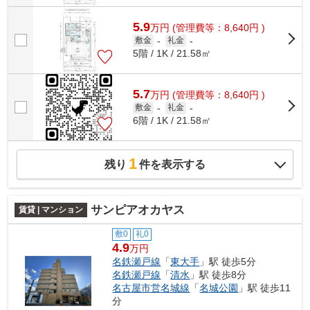
5.9
万
円
(管理費等：8,640円 )
敷金
-
礼金
-
5階 / 1K / 21.58㎡
5.7
万
円
(管理費等：8,640円 )
敷金
-
礼金
-
6階 / 1K / 21.58㎡
1
残り
件を表示する
サンピアオカヤス
賃貸 | マンション
敷0
礼0
4.9
万円
名鉄瀬戸線
「
東大手
」駅 徒歩5分
名鉄瀬戸線
「
清水
」駅 徒歩8分
名古屋市営名城線
「
名城公園
」駅 徒歩11
分