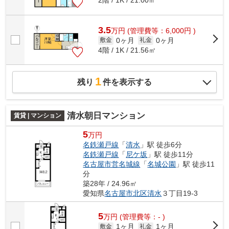
2階 / 1K / 21.00㎡
3.5
万
円
(管理費等：6,000円 )
0ヶ月
0ヶ月
敷金
礼金
4階 / 1K / 21.56㎡
1
残り
件を表示する
清水朝日マンション
賃貸 | マンション
5
万円
名鉄瀬戸線
「
清水
」駅 徒歩6分
名鉄瀬戸線
「
尼ケ坂
」駅 徒歩11分
名古屋市営名城線
「
名城公園
」駅 徒歩11
分
築28年 / 24.96㎡
愛知県
名古屋市北区
清水
３丁目19-3
5
万
円
(管理費等：- )
1ヶ月
1ヶ月
敷金
礼金