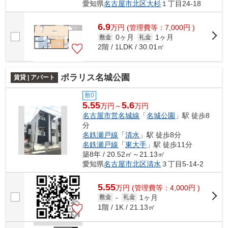
愛知県
名古屋市北区
大杉
１丁目24-18
6.9
万
円
(管理費等：7,000円 )
0ヶ月
1ヶ月
敷金
礼金
2階 / 1LDK / 30.01㎡
ポラリス名城公園
賃貸 | アパート
敷0
5.55
5.6
万円～
万円
名古屋市営名城線
「
名城公園
」駅 徒歩8
分
名鉄瀬戸線
「
清水
」駅 徒歩8分
名鉄瀬戸線
「
東大手
」駅 徒歩11分
築8年 / 20.52㎡～21.13㎡
愛知県
名古屋市北区
清水
３丁目5-14-2
5.55
万
円
(管理費等：4,000円 )
1ヶ月
敷金
-
礼金
1階 / 1K / 21.13㎡