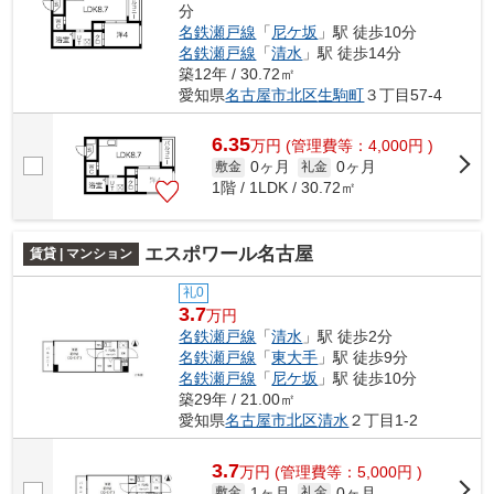
分
名鉄瀬戸線
「
尼ケ坂
」駅 徒歩10分
名鉄瀬戸線
「
清水
」駅 徒歩14分
築12年 / 30.72㎡
愛知県
名古屋市北区
生駒町
３丁目57-4
6.35
万
円
(管理費等：4,000円 )
0ヶ月
0ヶ月
敷金
礼金
1階 / 1LDK / 30.72㎡
エスポワール名古屋
賃貸 | マンション
礼0
3.7
万円
名鉄瀬戸線
「
清水
」駅 徒歩2分
名鉄瀬戸線
「
東大手
」駅 徒歩9分
名鉄瀬戸線
「
尼ケ坂
」駅 徒歩10分
築29年 / 21.00㎡
愛知県
名古屋市北区
清水
２丁目1-2
3.7
万
円
(管理費等：5,000円 )
1ヶ月
0ヶ月
敷金
礼金