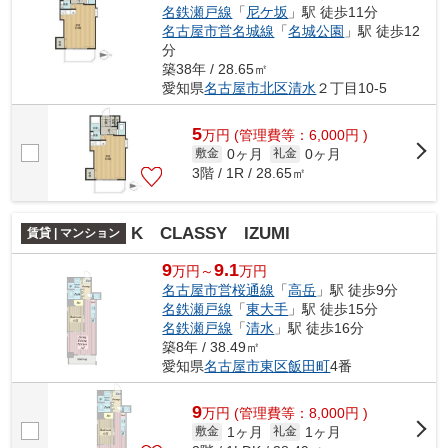
名鉄瀬戸線
「
尼ケ坂
」駅 徒歩11分
名古屋市営名城線
「
名城公園
」駅 徒歩12
分
築38年 / 28.65㎡
愛知県
名古屋市北区
清水
２丁目10-5
5
万
円
(管理費等：6,000円 )
0ヶ月
0ヶ月
敷金
礼金
3階 / 1R / 28.65㎡
K CLASSY IZUMI
賃貸 | マンション
9
9.1
万円～
万円
名古屋市営桜通線
「
高岳
」駅 徒歩9分
名鉄瀬戸線
「
東大手
」駅 徒歩15分
名鉄瀬戸線
「
清水
」駅 徒歩16分
築8年 / 38.49㎡
愛知県
名古屋市東区
飯田町
4番
9
万
円
(管理費等：8,000円 )
1ヶ月
1ヶ月
敷金
礼金