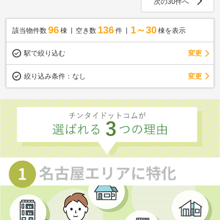
次の30件へ
96
136
1～30
該当物件数
棟
空き数
件
棟を表示
駅で絞り込む
変更
変更
絞り込み条件：
なし