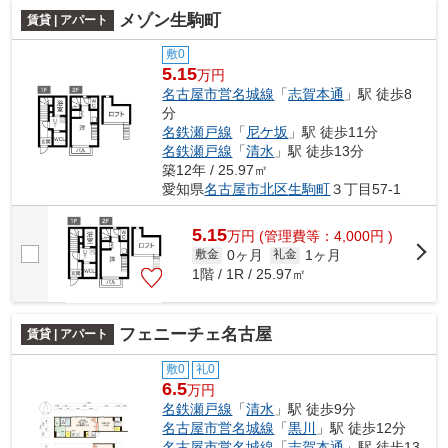
メゾン生駒町
賃貸 | アパート
敷0
5.15
万円
名古屋市営名城線
「
志賀本通
」駅 徒歩8
分
名鉄瀬戸線
「
尼ケ坂
」駅 徒歩11分
名鉄瀬戸線
「
清水
」駅 徒歩13分
築12年 / 25.97㎡
愛知県
名古屋市北区
生駒町
３丁目57-1
5.15
万
円
(管理費等：4,000円 )
0ヶ月
1ヶ月
敷金
礼金
1階 / 1R / 25.97㎡
フェニーチェ名古屋
賃貸 | アパート
敷0
礼0
6.5
万円
名鉄瀬戸線
「
清水
」駅 徒歩9分
名古屋市営名城線
「
黒川
」駅 徒歩12分
名古屋市営名城線
「
志賀本通
」駅 徒歩13