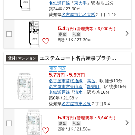
名鉄瀬戸線
「
東大手
」駅 徒歩12分
築24年 / 27.30㎡
愛知県
名古屋市北区
大杉
２丁目1-18
5.4
万
円
(管理費等：6,000円 )
敷金
-
礼金
-
8階 / 1K / 27.30㎡
エステムコート名古屋泉プラチナムゲート
賃貸 | マンション
敷0
礼0
5.7
5.9
万円～
万円
名古屋市営桜通線
「
高岳
」駅 徒歩10分
名古屋市営東山線
「
新栄町
」駅 徒歩15分
名鉄瀬戸線
「
清水
」駅 徒歩16分
築6年 / 21.58㎡
愛知県
名古屋市東区
泉
２丁目6-4
5.9
万
円
(管理費等：8,640円 )
敷金
-
礼金
-
2階 / 1K / 21.58㎡