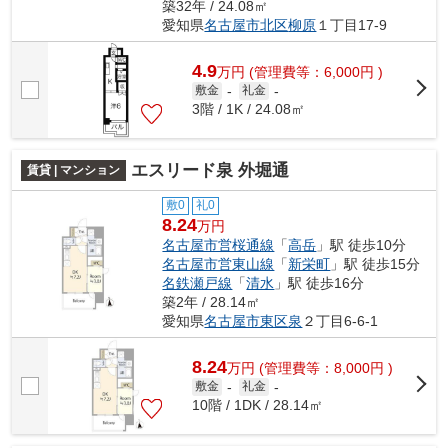
築32年 / 24.08㎡
愛知県
名古屋市北区
柳原
１丁目17-9
4.9
万
円
(管理費等：6,000円 )
敷金
-
礼金
-
3階 / 1K / 24.08㎡
エスリード泉 外堀通
賃貸 | マンション
敷0
礼0
8.24
万円
名古屋市営桜通線
「
高岳
」駅 徒歩10分
名古屋市営東山線
「
新栄町
」駅 徒歩15分
名鉄瀬戸線
「
清水
」駅 徒歩16分
築2年 / 28.14㎡
愛知県
名古屋市東区
泉
２丁目6-6-1
8.24
万
円
(管理費等：8,000円 )
敷金
-
礼金
-
10階 / 1DK / 28.14㎡