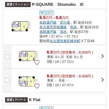
P-SQUARE Shumoku III
賃貸 | マンション
敷0
礼0
6.5
6.6
万円～
万円
名鉄瀬戸線
「
尼ケ坂
」駅 徒歩14分
名古屋市営桜通線
「
高岳
」駅 徒歩15分
名鉄瀬戸線
「
清水
」駅 徒歩17分
築4年 / 27.47㎡～27.72㎡
愛知県
名古屋市東区
橦木町
３丁目48
6.5
万
円
(管理費等：8,000円 )
0ヶ月
0ヶ月
敷金
礼金
3階 / 1K / 27.72㎡
6.6
万
円
(管理費等：8,000円 )
敷金
-
礼金
-
5階 / 1K / 27.47㎡
K Flat
賃貸 | アパート
敷0
礼0