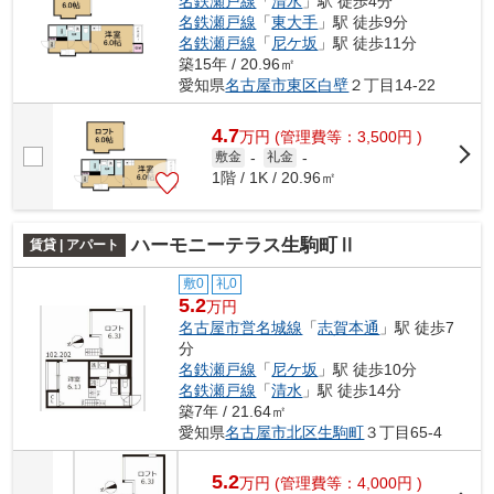
名鉄瀬戸線
「
清水
」駅 徒歩4分
名鉄瀬戸線
「
東大手
」駅 徒歩9分
名鉄瀬戸線
「
尼ケ坂
」駅 徒歩11分
築15年 / 20.96㎡
愛知県
名古屋市東区
白壁
２丁目14-22
4.7
万
円
(管理費等：3,500円 )
敷金
-
礼金
-
1階 / 1K / 20.96㎡
ハーモニーテラス生駒町Ⅱ
賃貸 | アパート
敷0
礼0
5.2
万円
名古屋市営名城線
「
志賀本通
」駅 徒歩7
分
名鉄瀬戸線
「
尼ケ坂
」駅 徒歩10分
名鉄瀬戸線
「
清水
」駅 徒歩14分
築7年 / 21.64㎡
愛知県
名古屋市北区
生駒町
３丁目65-4
5.2
万
円
(管理費等：4,000円 )