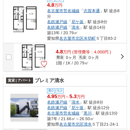
4.8
万円
名古屋市営名城線
「
志賀本通
」駅 徒歩8
分
名鉄瀬戸線
「
尼ケ坂
」駅 徒歩8分
名鉄瀬戸線
「
清水
」駅 徒歩14分
築13年 / 20.79㎡
愛知県
名古屋市北区
水切町
５丁目83-2
4.8
万
円
(管理費等：4,000円 )
0ヶ月
0ヶ月
敷金
礼金
1階 / 1K / 20.79㎡
プレミア清水
賃貸 | アパート
敷0
礼0
4.95
5.3
万円～
万円
名鉄瀬戸線
「
清水
」駅 徒歩8分
名鉄瀬戸線
「
尼ケ坂
」駅 徒歩12分
名古屋市営名城線
「
黒川
」駅 徒歩13分
築7年 / 21.66㎡～26.50㎡
愛知県
名古屋市北区
清水
５丁目21-24-1