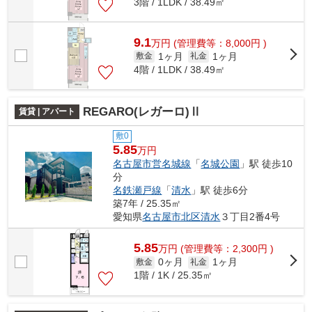
3階 / 1LDK / 38.49㎡
9.1
万
円
(管理費等：8,000円 )
1ヶ月
1ヶ月
敷金
礼金
4階 / 1LDK / 38.49㎡
REGARO(レガーロ)Ⅱ
賃貸 | アパート
敷0
5.85
万円
名古屋市営名城線
「
名城公園
」駅 徒歩10
分
名鉄瀬戸線
「
清水
」駅 徒歩6分
築7年 / 25.35㎡
愛知県
名古屋市北区
清水
３丁目2番4号
5.85
万
円
(管理費等：2,300円 )
0ヶ月
1ヶ月
敷金
礼金
1階 / 1K / 25.35㎡