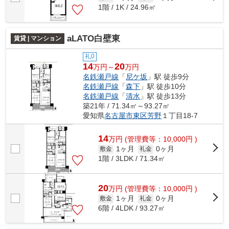
1階 / 1K / 24.96㎡
aLATO白壁東
賃貸 | マンション
礼0
14
20
万円～
万円
名鉄瀬戸線
「
尼ケ坂
」駅 徒歩9分
名鉄瀬戸線
「
森下
」駅 徒歩10分
名鉄瀬戸線
「
清水
」駅 徒歩13分
築21年 / 71.34㎡～93.27㎡
愛知県
名古屋市東区
芳野
１丁目18-7
14
万
円
(管理費等：10,000円 )
1ヶ月
0ヶ月
敷金
礼金
1階 / 3LDK / 71.34㎡
20
万
円
(管理費等：10,000円 )
1ヶ月
0ヶ月
敷金
礼金
6階 / 4LDK / 93.27㎡