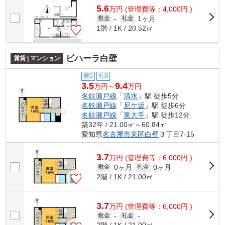
5.6
万
円
(管理費等：4,000円 )
1ヶ月
敷金
-
礼金
1階 / 1K / 20.52㎡
ビハーラ白壁
賃貸 | マンション
敷0
礼0
3.5
9.4
万円～
万円
名鉄瀬戸線
「
清水
」駅 徒歩5分
名鉄瀬戸線
「
尼ケ坂
」駅 徒歩6分
名鉄瀬戸線
「
東大手
」駅 徒歩12分
築32年 / 21.00㎡～60.84㎡
愛知県
名古屋市東区
白壁
３丁目7-15
3.7
万
円
(管理費等：6,000円 )
0ヶ月
0ヶ月
敷金
礼金
2階 / 1K / 21.00㎡
3.7
万
円
(管理費等：6,000円 )
敷金
-
礼金
-