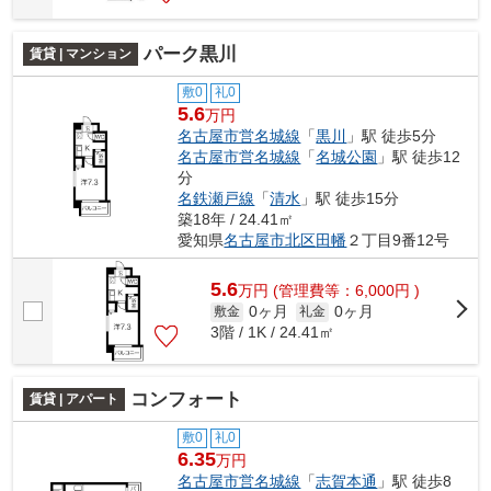
パーク黒川
賃貸 | マンション
敷0
礼0
5.6
万円
名古屋市営名城線
「
黒川
」駅 徒歩5分
名古屋市営名城線
「
名城公園
」駅 徒歩12
分
名鉄瀬戸線
「
清水
」駅 徒歩15分
築18年 / 24.41㎡
愛知県
名古屋市北区
田幡
２丁目9番12号
5.6
万
円
(管理費等：6,000円 )
0ヶ月
0ヶ月
敷金
礼金
3階 / 1K / 24.41㎡
コンフォート
賃貸 | アパート
敷0
礼0
6.35
万円
名古屋市営名城線
「
志賀本通
」駅 徒歩8