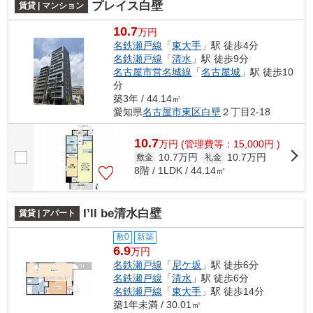
プレイス白壁
賃貸 | マンション
10.7
万円
名鉄瀬戸線
「
東大手
」駅 徒歩4分
名鉄瀬戸線
「
清水
」駅 徒歩9分
名古屋市営名城線
「
名古屋城
」駅 徒歩10
分
築3年 / 44.14㎡
愛知県
名古屋市東区
白壁
２丁目2-18
10.7
万
円
(管理費等：15,000円 )
10.7万円
10.7万円
敷金
礼金
8階 / 1LDK / 44.14㎡
I’ll be清水白壁
賃貸 | アパート
敷0
新築
6.9
万円
名鉄瀬戸線
「
尼ケ坂
」駅 徒歩6分
名鉄瀬戸線
「
清水
」駅 徒歩6分
名鉄瀬戸線
「
東大手
」駅 徒歩14分
築1年未満 / 30.01㎡