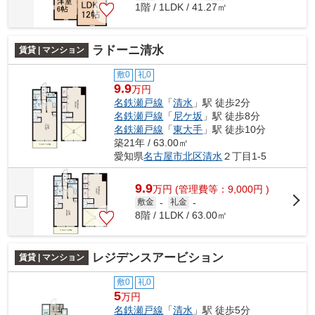
1階 / 1LDK / 41.27㎡
ラドーニ清水
賃貸 | マンション
敷0
礼0
9.9
万円
名鉄瀬戸線
「
清水
」駅 徒歩2分
名鉄瀬戸線
「
尼ケ坂
」駅 徒歩8分
名鉄瀬戸線
「
東大手
」駅 徒歩10分
築21年 / 63.00㎡
愛知県
名古屋市北区
清水
２丁目1-5
9.9
万
円
(管理費等：9,000円 )
敷金
-
礼金
-
8階 / 1LDK / 63.00㎡
レジデンスアービション
賃貸 | マンション
敷0
礼0
5
万円
名鉄瀬戸線
「
清水
」駅 徒歩5分