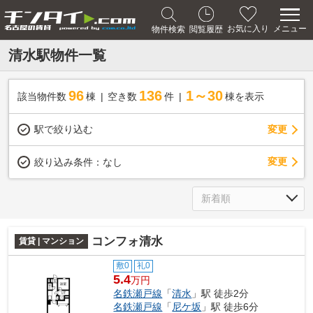
メニュー
お気に入り
物件検索
閲覧履歴
清水駅物件一覧
96
136
1～30
該当物件数
棟
空き数
件
棟を表示
駅で絞り込む
変更
変更
絞り込み条件：
なし
コンフォ清水
賃貸 | マンション
敷0
礼0
5.4
万円
名鉄瀬戸線
「
清水
」駅 徒歩2分
名鉄瀬戸線
「
尼ケ坂
」駅 徒歩6分