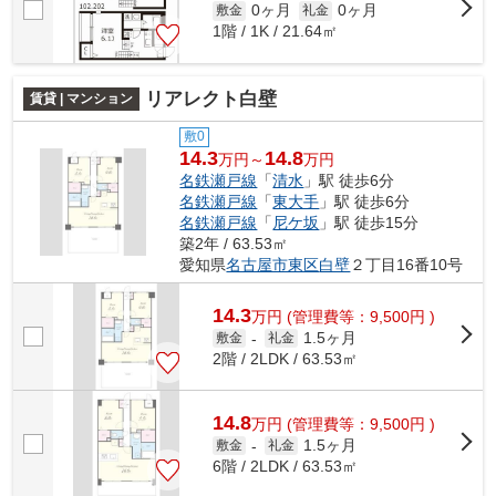
0ヶ月
0ヶ月
敷金
礼金
1階 / 1K / 21.64㎡
リアレクト白壁
賃貸 | マンション
敷0
14.3
14.8
万円～
万円
名鉄瀬戸線
「
清水
」駅 徒歩6分
名鉄瀬戸線
「
東大手
」駅 徒歩6分
名鉄瀬戸線
「
尼ケ坂
」駅 徒歩15分
築2年 / 63.53㎡
愛知県
名古屋市東区
白壁
２丁目16番10号
14.3
万
円
(管理費等：9,500円 )
1.5ヶ月
敷金
-
礼金
2階 / 2LDK / 63.53㎡
14.8
万
円
(管理費等：9,500円 )
1.5ヶ月
敷金
-
礼金
6階 / 2LDK / 63.53㎡