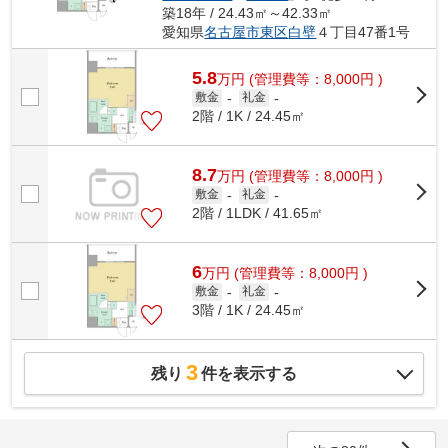
築18年 / 24.43㎡～42.33㎡
愛知県
名古屋市東区
白壁
４丁目47番1号
5.8
万
円
(管理費等：8,000円 )
敷金
-
礼金
-
2階 / 1K / 24.45㎡
8.7
万
円
(管理費等：8,000円 )
敷金
-
礼金
-
2階 / 1LDK / 41.65㎡
6
万
円
(管理費等：8,000円 )
敷金
-
礼金
-
3階 / 1K / 24.45㎡
3
残り
件を表示する