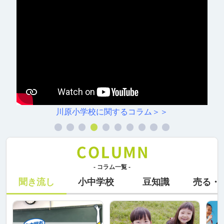
川原小学校に関するコラム＞＞
- コラム一覧 -
聞き流し
小中学校
豆知識
売る・