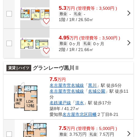
5.3
万
円
(管理費等：3,500円 )
敷金
-
礼金
-
1階 / 1R / 26.50㎡
4.95
万
円
(管理費等：3,500円 )
0ヶ月
0ヶ月
敷金
礼金
2階 / 1R / 21.66㎡
グランレーヴ黒川Ⅱ
賃貸 | ハイツ
7.5
万円
名古屋市営名城線
「
黒川
」駅 徒歩5分
名古屋市営名城線
「
名城公園
」駅 徒歩11
分
名鉄瀬戸線
「
清水
」駅 徒歩17分
築8年 / 41.27㎡
愛知県
名古屋市北区
田幡
２丁目8-21
7.5
万
円
(管理費等：5,000円 )
3.75万円
7.5万円
敷金
礼金