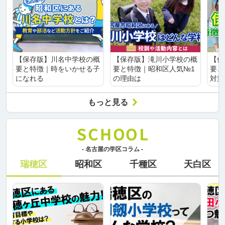
【保存版】川名中学校の概
【保存版】滝川小学校の概
【保
要と特徴｜時をいかせる子
要と特徴｜昭和区人気№1
要と
になれる
の理由は
対策
もっと見る
- 名古屋の学区コラム -
瑞穂区
昭和区
千種区
天白区