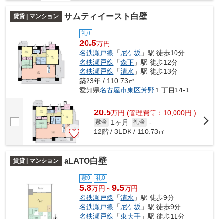
サムティイースト白壁
賃貸 | マンション
礼0
20.5
万円
名鉄瀬戸線
「
尼ケ坂
」駅 徒歩10分
名鉄瀬戸線
「
森下
」駅 徒歩12分
名鉄瀬戸線
「
清水
」駅 徒歩13分
築23年 / 110.73㎡
愛知県
名古屋市東区
芳野
１丁目14-1
20.5
万
円
(管理費等：10,000円 )
1ヶ月
敷金
礼金
-
12階 / 3LDK / 110.73㎡
aLATO白壁
賃貸 | マンション
敷0
礼0
5.8
9.5
万円～
万円
名鉄瀬戸線
「
清水
」駅 徒歩9分
名鉄瀬戸線
「
尼ケ坂
」駅 徒歩9分
名鉄瀬戸線
「
東大手
」駅 徒歩11分