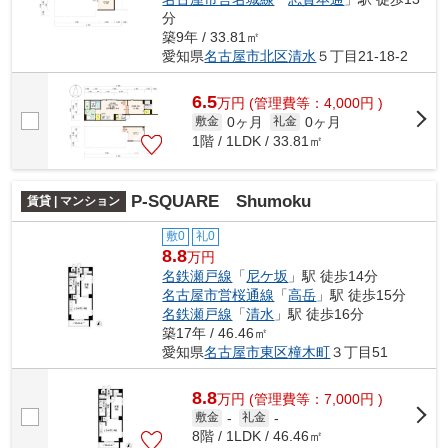
分
築9年 / 33.81㎡
愛知県
名古屋市北区
清水
５丁目21-18-2
6.5
万
円
(管理費等：4,000円 )
0ヶ月
0ヶ月
敷金
礼金
1階 / 1LDK / 33.81㎡
P-SQUARE Shumoku
賃貸 | マンション
敷0
礼0
8.8
万円
名鉄瀬戸線
「
尼ケ坂
」駅 徒歩14分
名古屋市営桜通線
「
高岳
」駅 徒歩15分
名鉄瀬戸線
「
清水
」駅 徒歩16分
築17年 / 46.46㎡
愛知県
名古屋市東区
橦木町
３丁目51
8.8
万
円
(管理費等：7,000円 )
敷金
-
礼金
-
8階 / 1LDK / 46.46㎡