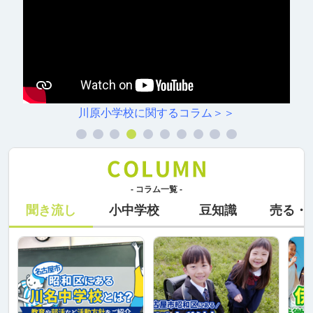
川原小学校に関するコラム＞＞
- コラム一覧 -
聞き流し
小中学校
豆知識
売る・