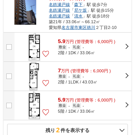
名鉄瀬戸線
「
森下
」駅 徒歩7分
名鉄瀬戸線
「
尼ケ坂
」駅 徒歩15分
名鉄瀬戸線
「
清水
」駅 徒歩18分
築21年 / 33.06㎡～66.12㎡
愛知県
名古屋市東区
徳川
２丁目2-10
5.9
万
円
(管理費等：6,000円 )
敷金
-
礼金
-
2階 / 1DK / 33.06㎡
7
万
円
(管理費等：6,000円 )
敷金
-
礼金
-
2階 / 1LDK / 43.03㎡
5.9
万
円
(管理費等：6,000円 )
敷金
-
礼金
-
5階 / 1DK / 33.06㎡
2
残り
件を表示する