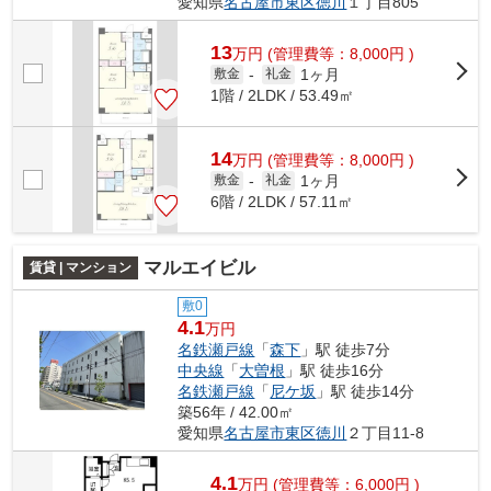
愛知県
名古屋市東区
徳川
１丁目805
13
万
円
(管理費等：8,000円 )
1ヶ月
敷金
-
礼金
1階 / 2LDK / 53.49㎡
14
万
円
(管理費等：8,000円 )
1ヶ月
敷金
-
礼金
6階 / 2LDK / 57.11㎡
マルエイビル
賃貸 | マンション
敷0
4.1
万円
名鉄瀬戸線
「
森下
」駅 徒歩7分
中央線
「
大曽根
」駅 徒歩16分
名鉄瀬戸線
「
尼ケ坂
」駅 徒歩14分
築56年 / 42.00㎡
愛知県
名古屋市東区
徳川
２丁目11-8
4.1
万
円
(管理費等：6,000円 )