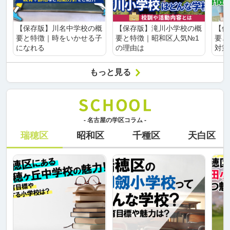
【保存版】川名中学校の概
【保存版】滝川小学校の概
【保
要と特徴｜時をいかせる子
要と特徴｜昭和区人気№1
要と
になれる
の理由は
対策
もっと見る
- 名古屋の学区コラム -
瑞穂区
昭和区
千種区
天白区