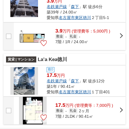
3.9
万円
名鉄瀬戸線
「
森下
」駅 徒歩6分
築39年 / 24.00㎡
愛知県
名古屋市東区
徳川
２丁目5-1
3.9
万
円
(管理費等：5,000円 )
敷金
-
礼金
-
7階 / 1R / 24.00㎡
La’a Kea徳川
賃貸 | マンション
敷0
17.5
万円
名鉄瀬戸線
「
森下
」駅 徒歩12分
築1年 / 90.41㎡
愛知県
名古屋市東区
徳川
１丁目401
17.5
万
円
(管理費等：7,000円 )
2ヶ月
敷金
-
礼金
7階 / 2LDK / 90.41㎡