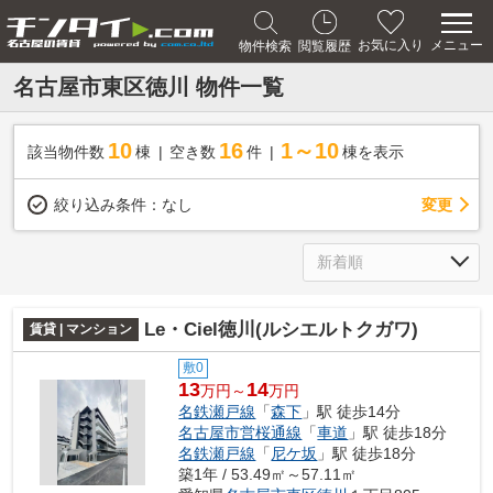
メニュー
お気に入り
物件検索
閲覧履歴
名古屋市東区徳川 物件一覧
10
16
1～10
該当物件数
棟
空き数
件
棟を表示
変更
絞り込み条件：
なし
Le・Ciel徳川(ルシエルトクガワ)
賃貸 | マンション
敷0
13
14
万円～
万円
名鉄瀬戸線
「
森下
」駅 徒歩14分
名古屋市営桜通線
「
車道
」駅 徒歩18分
名鉄瀬戸線
「
尼ケ坂
」駅 徒歩18分
築1年 / 53.49㎡～57.11㎡