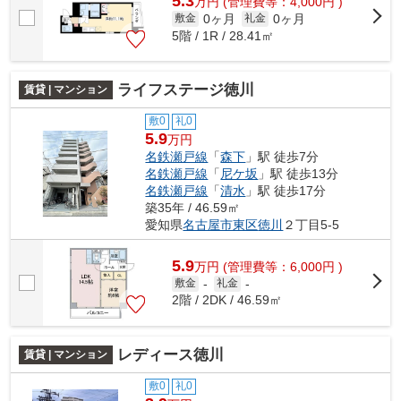
5.3
万
円
(管理費等：4,000円 )
0ヶ月
0ヶ月
敷金
礼金
5階 / 1R / 28.41㎡
ライフステージ徳川
賃貸 | マンション
敷0
礼0
5.9
万円
名鉄瀬戸線
「
森下
」駅 徒歩7分
名鉄瀬戸線
「
尼ケ坂
」駅 徒歩13分
名鉄瀬戸線
「
清水
」駅 徒歩17分
築35年 / 46.59㎡
愛知県
名古屋市東区
徳川
２丁目5-5
5.9
万
円
(管理費等：6,000円 )
敷金
-
礼金
-
2階 / 2DK / 46.59㎡
レディース徳川
賃貸 | マンション
敷0
礼0