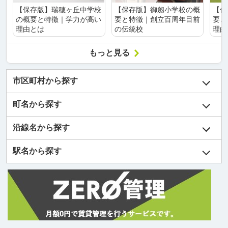
【保存版】瑞穂ヶ丘中学校
【保存版】御劔小学校の概
【保
の概要と特徴｜学力が高い
要と特徴｜創立百周年目前
要と
理由とは
の伝統校
理由
もっと見る
市区町村から探す
町名から探す
沿線名から探す
駅名から探す