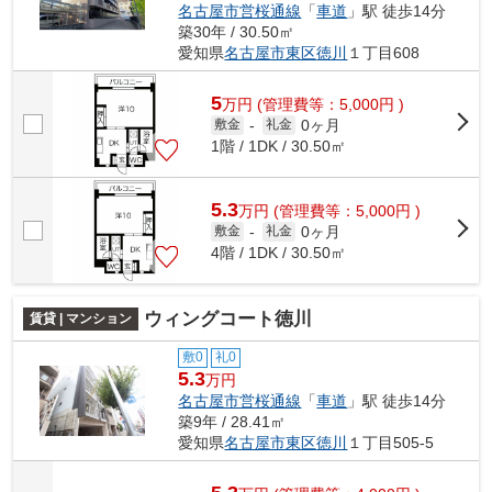
名古屋市営桜通線
「
車道
」駅 徒歩14分
築30年 / 30.50㎡
愛知県
名古屋市東区
徳川
１丁目608
5
万
円
(管理費等：5,000円 )
0ヶ月
敷金
-
礼金
1階 / 1DK / 30.50㎡
5.3
万
円
(管理費等：5,000円 )
0ヶ月
敷金
-
礼金
4階 / 1DK / 30.50㎡
ウィングコート徳川
賃貸 | マンション
敷0
礼0
5.3
万円
名古屋市営桜通線
「
車道
」駅 徒歩14分
築9年 / 28.41㎡
愛知県
名古屋市東区
徳川
１丁目505-5