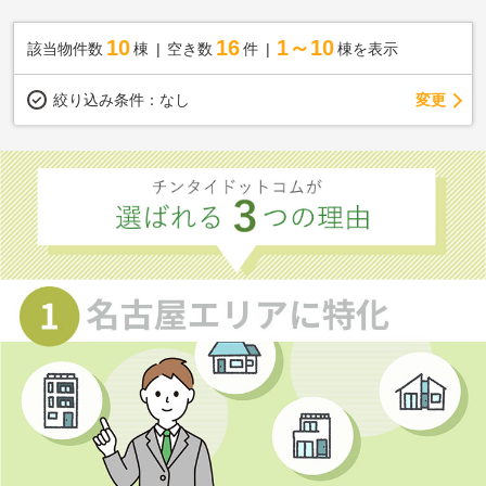
10
16
1～10
該当物件数
棟
空き数
件
棟を表示
変更
絞り込み条件：
なし