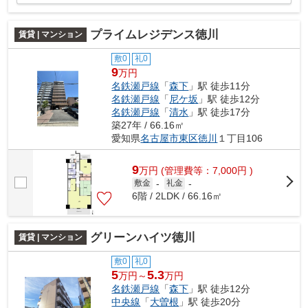
プライムレジデンス徳川
賃貸 | マンション
敷0
礼0
9
万円
名鉄瀬戸線
「
森下
」駅 徒歩11分
名鉄瀬戸線
「
尼ケ坂
」駅 徒歩12分
名鉄瀬戸線
「
清水
」駅 徒歩17分
築27年 / 66.16㎡
愛知県
名古屋市東区
徳川
１丁目106
9
万
円
(管理費等：7,000円 )
敷金
-
礼金
-
6階 / 2LDK / 66.16㎡
グリーンハイツ徳川
賃貸 | マンション
敷0
礼0
5
5.3
万円～
万円
名鉄瀬戸線
「
森下
」駅 徒歩12分
中央線
「
大曽根
」駅 徒歩20分