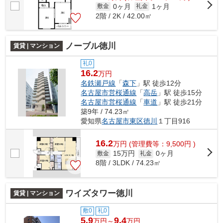
0ヶ月
1ヶ月
敷金
礼金
2階 / 2K / 42.00㎡
ノーブル徳川
賃貸 | マンション
礼0
16.2
万円
名鉄瀬戸線
「
森下
」駅 徒歩12分
名古屋市営桜通線
「
高岳
」駅 徒歩15分
名古屋市営桜通線
「
車道
」駅 徒歩21分
築9年 / 74.23㎡
愛知県
名古屋市東区
徳川
１丁目916
16.2
万
円
(管理費等：9,500円 )
15万円
0ヶ月
敷金
礼金
8階 / 3LDK / 74.23㎡
ワイズタワー徳川
賃貸 | マンション
敷0
礼0
5.9
9.4
万円～
万円