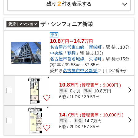
2
残り
件を表示する
ザ・シンフォニア新栄
賃貸 | マンション
敷0
10.8
14.7
万円～
万円
名古屋市営東山線
「
新栄町
」駅 徒歩10分
中央線
「
鶴舞
」駅 徒歩10分
名古屋市営名城線
「
矢場町
」駅 徒歩15分
築2年 / 39.53㎡～57.85㎡
愛知県
名古屋市中区
新栄
２丁目37番9号
10.8
万
円
(管理費等：9,000円 )
0ヶ月
10.8万円
敷金
礼金
6階 / 1LDK / 39.53㎡
14.7
万
円
(管理費等：10,000円 )
14.7万円
敷金
-
礼金
6階 / 2LDK / 57.85㎡