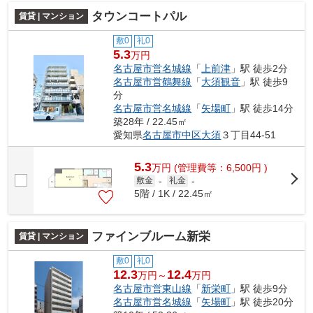
タウンコートパル
賃貸 | マンション
敷0
礼0
5.3
万円
名古屋市営名城線
「
上前津
」駅 徒歩2分
名古屋市営鶴舞線
「
大須観音
」駅 徒歩9
分
名古屋市営名城線
「
矢場町
」駅 徒歩14分
築28年 / 22.45㎡
愛知県
名古屋市中区
大須
３丁目44-51
5.3
万
円
(管理費等：6,500円 )
敷金
-
礼金
-
5階 / 1K / 22.45㎡
ファインブルーム新栄
賃貸 | マンション
敷0
礼0
12.3
12.4
万円～
万円
名古屋市営東山線
「
新栄町
」駅 徒歩9分
名古屋市営名城線
「
矢場町
」駅 徒歩20分