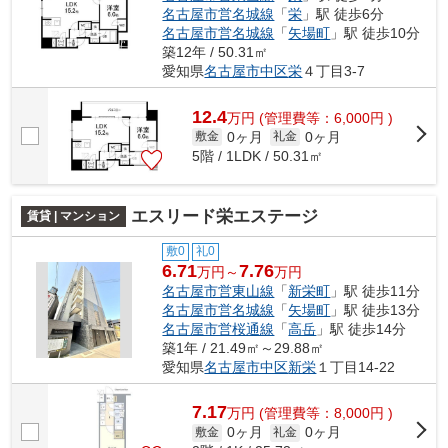
名古屋市営名城線
「
栄
」駅 徒歩6分
名古屋市営名城線
「
矢場町
」駅 徒歩10分
築12年 / 50.31㎡
愛知県
名古屋市中区
栄
４丁目3-7
12.4
万
円
(管理費等：6,000円 )
0ヶ月
0ヶ月
敷金
礼金
5階 / 1LDK / 50.31㎡
エスリード栄エステージ
賃貸 | マンション
敷0
礼0
6.71
7.76
万円～
万円
名古屋市営東山線
「
新栄町
」駅 徒歩11分
名古屋市営名城線
「
矢場町
」駅 徒歩13分
名古屋市営桜通線
「
高岳
」駅 徒歩14分
築1年 / 21.49㎡～29.88㎡
愛知県
名古屋市中区
新栄
１丁目14-22
7.17
万
円
(管理費等：8,000円 )
0ヶ月
0ヶ月
敷金
礼金