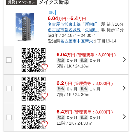
メイクス新栄
賃貸 | マンション
敷0
6.04
6.4
万円～
万円
名古屋市営東山線
「
新栄町
」駅 徒歩10分
名古屋市営名城線
「
矢場町
」駅 徒歩12分
築3年 / 24.18㎡～24.30㎡
愛知県
名古屋市中区
新栄
１丁目19-14
6.04
万
円
(管理費等：8,000円 )
0ヶ月
0ヶ月
敷金
礼金
5階 / 1K / 24.18㎡
6.2
万
円
(管理費等：8,000円 )
0ヶ月
1ヶ月
敷金
礼金
7階 / 1K / 24.30㎡
6.4
万
円
(管理費等：8,000円 )
0ヶ月
0ヶ月
敷金
礼金
11階 / 1K / 24.30㎡