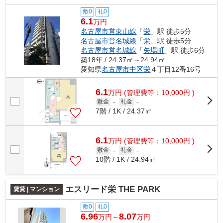
敷0
礼0
6.1
万円
名古屋市営東山線
「
栄
」駅 徒歩5分
名古屋市営名城線
「
栄
」駅 徒歩5分
名古屋市営名城線
「
矢場町
」駅 徒歩6分
築18年 / 24.37㎡～24.94㎡
愛知県
名古屋市中区
栄
４丁目12番16号
6.1
万
円
(管理費等：10,000円 )
敷金
-
礼金
-
7階 / 1K / 24.37㎡
6.1
万
円
(管理費等：10,000円 )
敷金
-
礼金
-
10階 / 1K / 24.94㎡
エスリード栄 THE PARK
賃貸 | マンション
敷0
礼0
6.96
8.07
万円～
万円