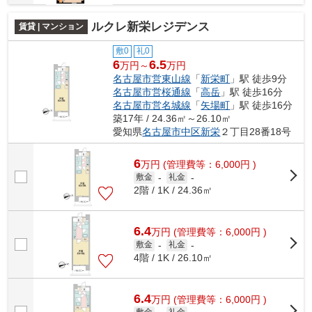
ルクレ新栄レジデンス
賃貸 | マンション
敷0
礼0
6
6.5
万円～
万円
名古屋市営東山線
「
新栄町
」駅 徒歩9分
名古屋市営桜通線
「
高岳
」駅 徒歩16分
名古屋市営名城線
「
矢場町
」駅 徒歩16分
築17年 / 24.36㎡～26.10㎡
愛知県
名古屋市中区
新栄
２丁目28番18号
6
万
円
(管理費等：6,000円 )
敷金
-
礼金
-
2階 / 1K / 24.36㎡
6.4
万
円
(管理費等：6,000円 )
敷金
-
礼金
-
4階 / 1K / 26.10㎡
6.4
万
円
(管理費等：6,000円 )