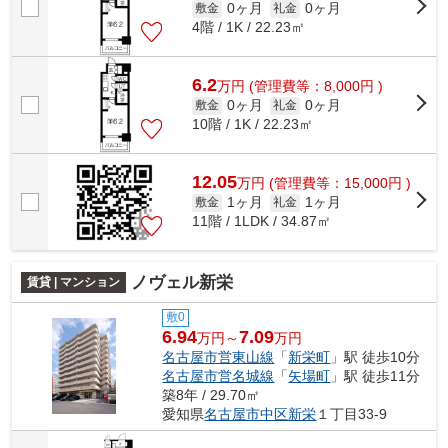
0ヶ月
0ヶ月
敷金
礼金
4階 / 1K / 22.23㎡
6.2
万
円
(管理費等：8,000円 )
0ヶ月
0ヶ月
敷金
礼金
10階 / 1K / 22.23㎡
12.05
万
円
(管理費等：15,000円 )
1ヶ月
1ヶ月
敷金
礼金
11階 / 1LDK / 34.87㎡
ノヴェル新栄
賃貸 | マンション
敷0
6.94
7.09
万円～
万円
名古屋市営東山線
「
新栄町
」駅 徒歩10分
名古屋市営名城線
「
矢場町
」駅 徒歩11分
築8年 / 29.70㎡
愛知県
名古屋市中区
新栄
１丁目33-9