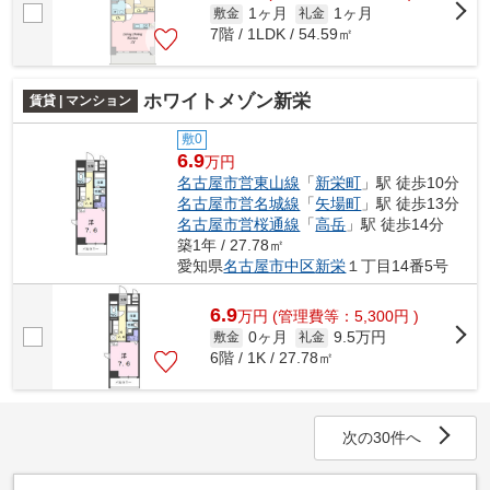
1ヶ月
1ヶ月
敷金
礼金
7階 / 1LDK / 54.59㎡
ホワイトメゾン新栄
賃貸 | マンション
敷0
6.9
万円
名古屋市営東山線
「
新栄町
」駅 徒歩10分
名古屋市営名城線
「
矢場町
」駅 徒歩13分
名古屋市営桜通線
「
高岳
」駅 徒歩14分
築1年 / 27.78㎡
愛知県
名古屋市中区
新栄
１丁目14番5号
6.9
万
円
(管理費等：5,300円 )
0ヶ月
9.5万円
敷金
礼金
6階 / 1K / 27.78㎡
次の30件へ