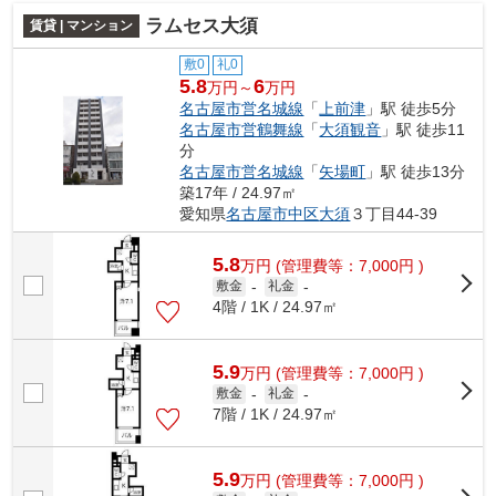
ラムセス大須
賃貸 | マンション
敷0
礼0
5.8
6
万円～
万円
名古屋市営名城線
「
上前津
」駅 徒歩5分
名古屋市営鶴舞線
「
大須観音
」駅 徒歩11
分
名古屋市営名城線
「
矢場町
」駅 徒歩13分
築17年 / 24.97㎡
愛知県
名古屋市中区
大須
３丁目44-39
5.8
万
円
(管理費等：7,000円 )
敷金
-
礼金
-
4階 / 1K / 24.97㎡
5.9
万
円
(管理費等：7,000円 )
敷金
-
礼金
-
7階 / 1K / 24.97㎡
5.9
万
円
(管理費等：7,000円 )