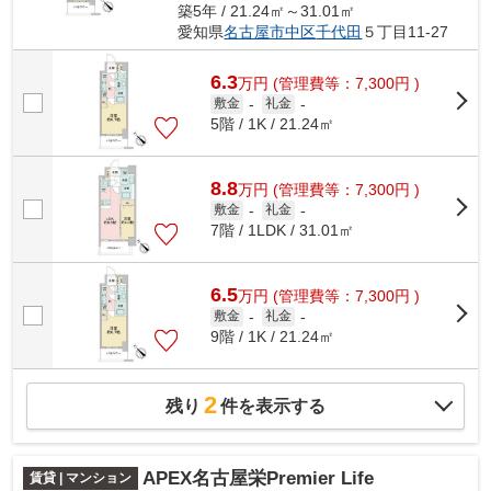
築5年 / 21.24㎡～31.01㎡
愛知県
名古屋市中区
千代田
５丁目11-27
6.3
万
円
(管理費等：7,300円 )
敷金
-
礼金
-
5階 / 1K / 21.24㎡
8.8
万
円
(管理費等：7,300円 )
敷金
-
礼金
-
7階 / 1LDK / 31.01㎡
6.5
万
円
(管理費等：7,300円 )
敷金
-
礼金
-
9階 / 1K / 21.24㎡
2
残り
件を表示する
APEX名古屋栄Premier Life
賃貸 | マンション