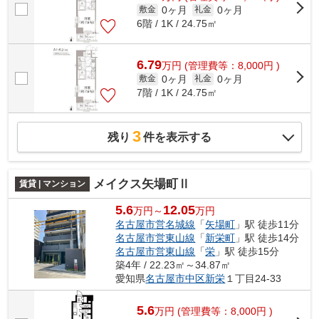
0ヶ月
0ヶ月
敷金
礼金
6階 / 1K / 24.75㎡
6.79
万
円
(管理費等：8,000円 )
0ヶ月
0ヶ月
敷金
礼金
7階 / 1K / 24.75㎡
3
残り
件を表示する
メイクス矢場町Ⅱ
賃貸 | マンション
5.6
12.05
万円～
万円
名古屋市営名城線
「
矢場町
」駅 徒歩11分
名古屋市営東山線
「
新栄町
」駅 徒歩14分
名古屋市営東山線
「
栄
」駅 徒歩15分
築4年 / 22.23㎡～34.87㎡
愛知県
名古屋市中区
新栄
１丁目24-33
5.6
万
円
(管理費等：8,000円 )