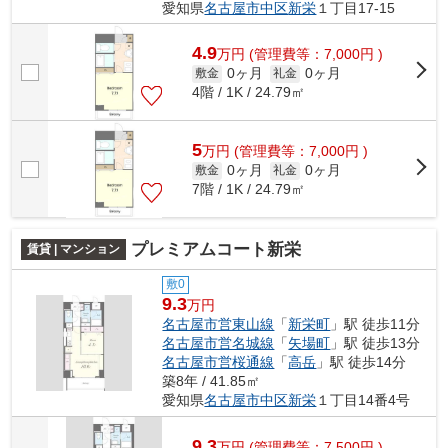
愛知県
名古屋市中区
新栄
１丁目17-15
4.9
万
円
(管理費等：7,000円 )
0ヶ月
0ヶ月
敷金
礼金
4階 / 1K / 24.79㎡
5
万
円
(管理費等：7,000円 )
0ヶ月
0ヶ月
敷金
礼金
7階 / 1K / 24.79㎡
プレミアムコート新栄
賃貸 | マンション
敷0
9.3
万円
名古屋市営東山線
「
新栄町
」駅 徒歩11分
名古屋市営名城線
「
矢場町
」駅 徒歩13分
名古屋市営桜通線
「
高岳
」駅 徒歩14分
築8年 / 41.85㎡
愛知県
名古屋市中区
新栄
１丁目14番4号
9.3
万
円
(管理費等：7,500円 )