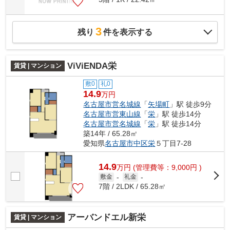
3
残り
件を表示する
ViViENDA栄
賃貸 | マンション
敷0
礼0
14.9
万円
名古屋市営名城線
「
矢場町
」駅 徒歩9分
名古屋市営東山線
「
栄
」駅 徒歩14分
名古屋市営名城線
「
栄
」駅 徒歩14分
築14年 / 65.28㎡
愛知県
名古屋市中区
栄
５丁目7-28
14.9
万
円
(管理費等：9,000円 )
敷金
-
礼金
-
7階 / 2LDK / 65.28㎡
アーバンドエル新栄
賃貸 | マンション