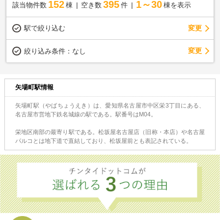
152
395
1～30
該当物件数
棟
空き数
件
棟を表示
駅で絞り込む
変更
変更
絞り込み条件：
なし
矢場町駅情報
矢場町駅（やばちょうえき）は、愛知県名古屋市中区栄3丁目にある、
名古屋市営地下鉄名城線の駅である。駅番号はM04。
栄地区南部の最寄り駅である。松坂屋名古屋店（旧称・本店）や名古屋
パルコとは地下道で直結しており、松坂屋前とも表記されている。