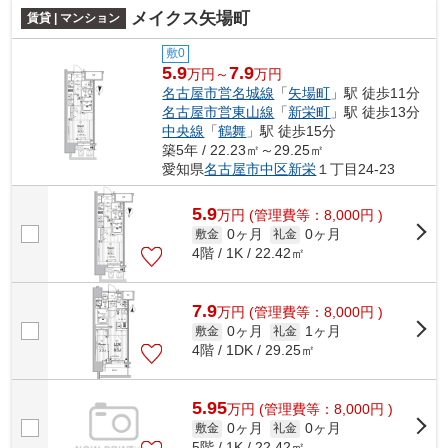
メイクス矢場町
賃貸 | マンション
敷0
5.9
7.9
万円～
万円
名古屋市営名城線
「
矢場町
」駅 徒歩11分
名古屋市営東山線
「
新栄町
」駅 徒歩13分
中央線
「
鶴舞
」駅 徒歩15分
築5年 / 22.23㎡～29.25㎡
愛知県
名古屋市中区
新栄
１丁目24-23
5.9
万
円
(管理費等：8,000円 )
0ヶ月
0ヶ月
敷金
礼金
4階 / 1K / 22.42㎡
7.9
万
円
(管理費等：8,000円 )
0ヶ月
1ヶ月
敷金
礼金
4階 / 1DK / 29.25㎡
5.95
万
円
(管理費等：8,000円 )
0ヶ月
0ヶ月
敷金
礼金
5階 / 1K / 22.42㎡