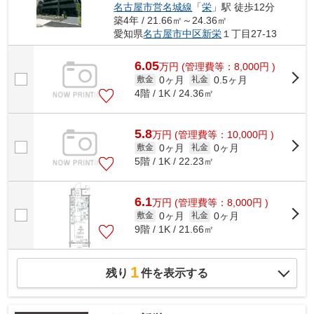
名古屋市営名城線
「
栄
」駅 徒歩12分
築4年 / 21.66㎡～24.36㎡
愛知県
名古屋市中区
新栄
１丁目27-13
6.05
万
円
(管理費等：8,000円 )
0ヶ月
0.5ヶ月
敷金
礼金
4階 / 1K / 24.36㎡
5.8
万
円
(管理費等：10,000円 )
0ヶ月
0ヶ月
敷金
礼金
5階 / 1K / 22.23㎡
6.1
万
円
(管理費等：8,000円 )
0ヶ月
0ヶ月
敷金
礼金
9階 / 1K / 21.66㎡
1
残り
件を表示する