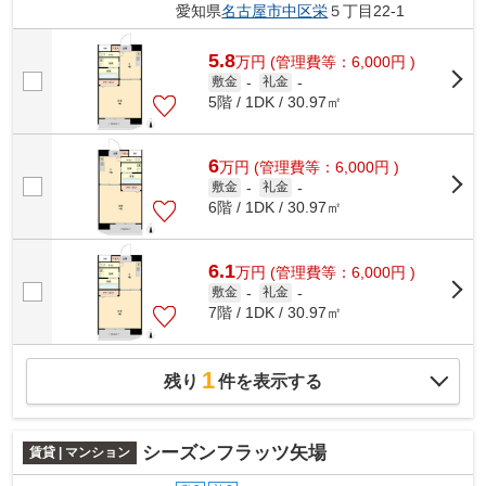
愛知県
名古屋市中区
栄
５丁目22-1
5.8
万
円
(管理費等：6,000円 )
敷金
-
礼金
-
5階 / 1DK / 30.97㎡
6
万
円
(管理費等：6,000円 )
敷金
-
礼金
-
6階 / 1DK / 30.97㎡
6.1
万
円
(管理費等：6,000円 )
敷金
-
礼金
-
7階 / 1DK / 30.97㎡
1
残り
件を表示する
シーズンフラッツ矢場
賃貸 | マンション