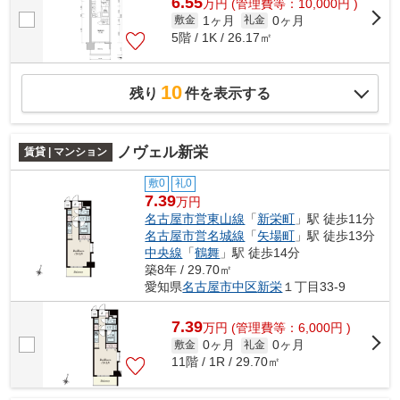
6.55
万
円
(管理費等：10,000円 )
1ヶ月
0ヶ月
敷金
礼金
5階 / 1K / 26.17㎡
10
残り
件を表示する
ノヴェル新栄
賃貸 | マンション
敷0
礼0
7.39
万円
名古屋市営東山線
「
新栄町
」駅 徒歩11分
名古屋市営名城線
「
矢場町
」駅 徒歩13分
中央線
「
鶴舞
」駅 徒歩14分
築8年 / 29.70㎡
愛知県
名古屋市中区
新栄
１丁目33-9
7.39
万
円
(管理費等：6,000円 )
0ヶ月
0ヶ月
敷金
礼金
11階 / 1R / 29.70㎡