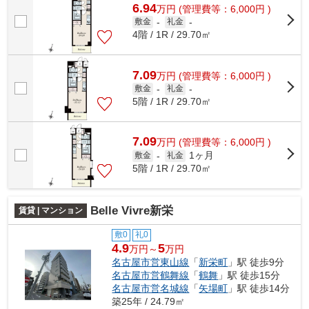
6.94
万
円
(管理費等：6,000円 )
敷金
-
礼金
-
4階 / 1R / 29.70㎡
7.09
万
円
(管理費等：6,000円 )
敷金
-
礼金
-
5階 / 1R / 29.70㎡
7.09
万
円
(管理費等：6,000円 )
1ヶ月
敷金
-
礼金
5階 / 1R / 29.70㎡
Belle Vivre新栄
賃貸 | マンション
敷0
礼0
4.9
5
万円～
万円
名古屋市営東山線
「
新栄町
」駅 徒歩9分
名古屋市営鶴舞線
「
鶴舞
」駅 徒歩15分
名古屋市営名城線
「
矢場町
」駅 徒歩14分
築25年 / 24.79㎡