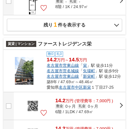
敷金
-
礼金
-
8階 / 1K / 24.97㎡
1
残り
件を表示する
ファーストレジデンス栄
賃貸 | マンション
敷0
礼0
14.2
14.5
万円～
万円
名古屋市営東山線
「
栄
」駅 徒歩11分
名古屋市営名城線
「
矢場町
」駅 徒歩9分
名古屋市営東山線
「
新栄町
」駅 徒歩12分
築8年 / 47.69㎡～48.46㎡
愛知県
名古屋市中区
新栄
１丁目27-25
14.2
万
円
(管理費等：7,000円 )
0ヶ月
0ヶ月
敷金
礼金
6階 / 1LDK / 47.69㎡
14.2
万
円
(管理費等：7,000円 )