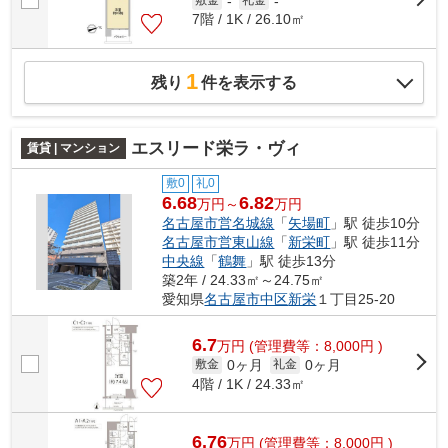
敷金
-
礼金
-
7階 / 1K / 26.10㎡
1
残り
件を表示する
エスリード栄ラ・ヴィ
賃貸 | マンション
敷0
礼0
6.68
6.82
万円～
万円
名古屋市営名城線
「
矢場町
」駅 徒歩10分
名古屋市営東山線
「
新栄町
」駅 徒歩11分
中央線
「
鶴舞
」駅 徒歩13分
築2年 / 24.33㎡～24.75㎡
愛知県
名古屋市中区
新栄
１丁目25-20
6.7
万
円
(管理費等：8,000円 )
0ヶ月
0ヶ月
敷金
礼金
4階 / 1K / 24.33㎡
6.76
万
円
(管理費等：8,000円 )