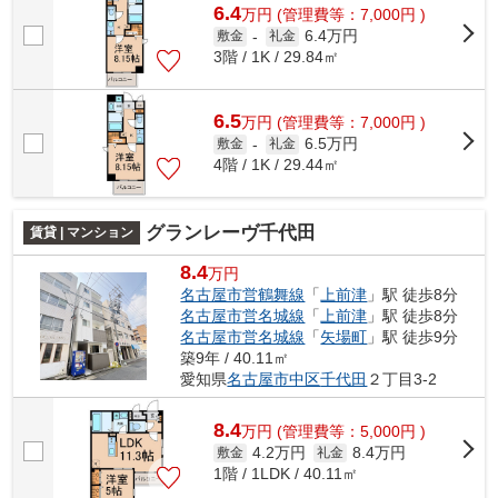
6.4
万
円
(管理費等：7,000円 )
6.4万円
敷金
-
礼金
3階 / 1K / 29.84㎡
6.5
万
円
(管理費等：7,000円 )
6.5万円
敷金
-
礼金
4階 / 1K / 29.44㎡
グランレーヴ千代田
賃貸 | マンション
8.4
万円
名古屋市営鶴舞線
「
上前津
」駅 徒歩8分
名古屋市営名城線
「
上前津
」駅 徒歩8分
名古屋市営名城線
「
矢場町
」駅 徒歩9分
築9年 / 40.11㎡
愛知県
名古屋市中区
千代田
２丁目3-2
8.4
万
円
(管理費等：5,000円 )
4.2万円
8.4万円
敷金
礼金
1階 / 1LDK / 40.11㎡