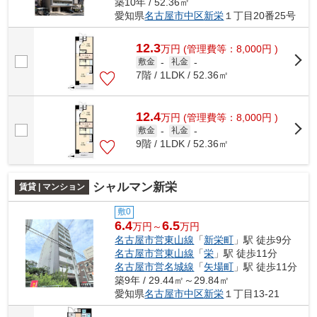
築10年 / 52.36㎡
愛知県
名古屋市中区
新栄
１丁目20番25号
12.3
万
円
(管理費等：8,000円 )
敷金
-
礼金
-
7階 / 1LDK / 52.36㎡
12.4
万
円
(管理費等：8,000円 )
敷金
-
礼金
-
9階 / 1LDK / 52.36㎡
シャルマン新栄
賃貸 | マンション
敷0
6.4
6.5
万円～
万円
名古屋市営東山線
「
新栄町
」駅 徒歩9分
名古屋市営東山線
「
栄
」駅 徒歩11分
名古屋市営名城線
「
矢場町
」駅 徒歩11分
築9年 / 29.44㎡～29.84㎡
愛知県
名古屋市中区
新栄
１丁目13-21