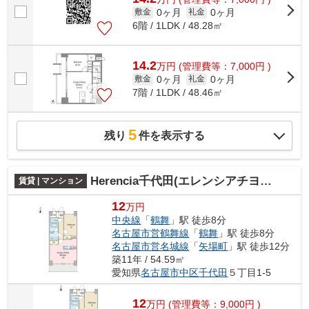
0ヶ月
0ヶ月
敷金
礼金
6階 / 1LDK / 48.28㎡
14.2
万
円
(管理費等：7,000円 )
0ヶ月
0ヶ月
敷金
礼金
7階 / 1LDK / 48.46㎡
5
残り
件を表示する
Herencia千代田(エレンシアチヨダ)
賃貸 | マンション
12
万円
中央線
「
鶴舞
」駅 徒歩8分
名古屋市営鶴舞線
「
鶴舞
」駅 徒歩8分
名古屋市営名城線
「
矢場町
」駅 徒歩12分
築11年 / 54.59㎡
愛知県
名古屋市中区
千代田
５丁目1-5
12
万
円
(管理費等：9,000円 )