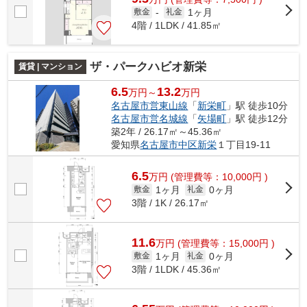
1ヶ月
敷金
-
礼金
4階 / 1LDK / 41.85㎡
ザ・パークハビオ新栄
賃貸 | マンション
6.5
13.2
万円～
万円
名古屋市営東山線
「
新栄町
」駅 徒歩10分
名古屋市営名城線
「
矢場町
」駅 徒歩12分
築2年 / 26.17㎡～45.36㎡
愛知県
名古屋市中区
新栄
１丁目19-11
6.5
万
円
(管理費等：10,000円 )
1ヶ月
0ヶ月
敷金
礼金
3階 / 1K / 26.17㎡
11.6
万
円
(管理費等：15,000円 )
1ヶ月
0ヶ月
敷金
礼金
3階 / 1LDK / 45.36㎡