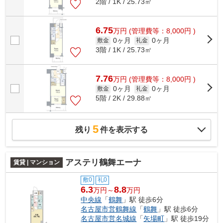
2階 / 1K / 25.73㎡
6.75
万
円
(管理費等：8,000円 )
0ヶ月
0ヶ月
敷金
礼金
3階 / 1K / 25.73㎡
7.76
万
円
(管理費等：8,000円 )
0ヶ月
0ヶ月
敷金
礼金
5階 / 2K / 29.88㎡
5
残り
件を表示する
アステリ鶴舞エーナ
賃貸 | マンション
敷0
礼0
6.3
8.8
万円～
万円
中央線
「
鶴舞
」駅 徒歩6分
名古屋市営鶴舞線
「
鶴舞
」駅 徒歩6分
名古屋市営名城線
「
矢場町
」駅 徒歩19分