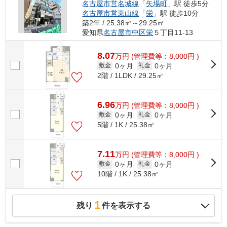
名古屋市営名城線
「
矢場町
」駅 徒歩5分
名古屋市営東山線
「
栄
」駅 徒歩10分
築2年 / 25.38㎡～29.25㎡
愛知県
名古屋市中区
栄
５丁目11-13
8.07
万
円
(管理費等：8,000円 )
0ヶ月
0ヶ月
敷金
礼金
2階 / 1LDK / 29.25㎡
6.96
万
円
(管理費等：8,000円 )
0ヶ月
0ヶ月
敷金
礼金
5階 / 1K / 25.38㎡
7.11
万
円
(管理費等：8,000円 )
0ヶ月
0ヶ月
敷金
礼金
10階 / 1K / 25.38㎡
1
残り
件を表示する