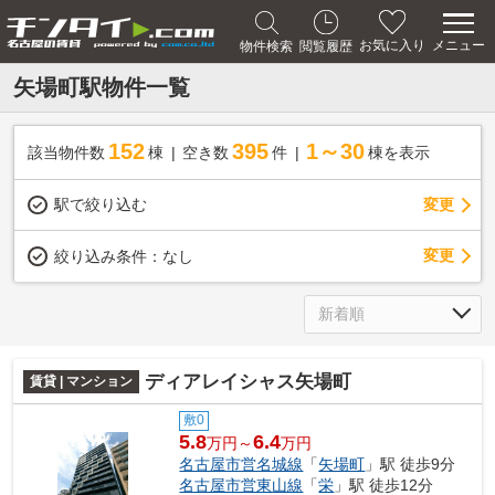
メニュー
お気に入り
物件検索
閲覧履歴
矢場町駅物件一覧
152
395
1～30
該当物件数
棟
空き数
件
棟を表示
駅で絞り込む
変更
変更
絞り込み条件：
なし
ディアレイシャス矢場町
賃貸 | マンション
敷0
5.8
6.4
万円～
万円
名古屋市営名城線
「
矢場町
」駅 徒歩9分
名古屋市営東山線
「
栄
」駅 徒歩12分