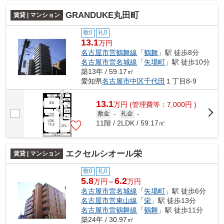
GRANDUKE丸田町
賃貸 | マンション
敷0
礼0
13.1
万円
名古屋市営鶴舞線
「
鶴舞
」駅 徒歩8分
名古屋市営名城線
「
矢場町
」駅 徒歩10分
築13年 / 59.17㎡
愛知県
名古屋市中区
千代田
１丁目8-9
13.1
万
円
(管理費等：7,000円 )
敷金
-
礼金
-
11階 / 2LDK / 59.17㎡
エクセルシオール栄
賃貸 | マンション
敷0
礼0
5.8
6.2
万円～
万円
名古屋市営名城線
「
矢場町
」駅 徒歩6分
名古屋市営東山線
「
栄
」駅 徒歩13分
名古屋市営鶴舞線
「
鶴舞
」駅 徒歩11分
築24年 / 30.97㎡