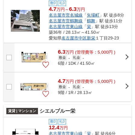
敷0
礼0
4.7
6.3
万円～
万円
名古屋市営名城線
「
矢場町
」駅 徒歩8分
名古屋市営鶴舞線
「
鶴舞
」駅 徒歩11分
名古屋市営東山線
「
栄
」駅 徒歩13分
築36年 / 28.13㎡～41.50㎡
愛知県
名古屋市中区
新栄
１丁目29-23
6.3
万
円
(管理費等：5,000円 )
敷金
-
礼金
-
6階 / 1DK / 41.50㎡
4.7
万
円
(管理費等：5,000円 )
敷金
-
礼金
-
9階 / 1R / 28.13㎡
シエルブルー栄
賃貸 | マンション
敷0
礼0
12.4
万円
名古屋市営東山線
「
栄
」駅 徒歩6分