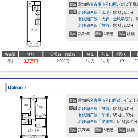
愛知県
名古屋市守山区
八剣
２丁目1
住所
交通
名鉄瀬戸線
「
印場
」駅 徒歩11分
名鉄瀬戸線
「
大森・金城学院前
」
名鉄瀬戸線
「
旭前
」駅 徒歩22分
築37年
4階建
鉄筋
築年
階数
構造
所在階
賃料
管理費・共益費
敷金
礼金
間取り
3.7
万円
3階
2,000円
1ヶ月
1ヶ月
1R
2
Bolson T
愛知県
名古屋市守山区
鼓が丘
２丁目
住所
交通
名鉄瀬戸線
「
旭前
」駅 徒歩31分
名鉄瀬戸線
「
印場
」駅 徒歩33分
名鉄瀬戸線
「
尾張旭
」駅 徒歩44分
築20年
3階建
鉄筋
築年
階数
構造