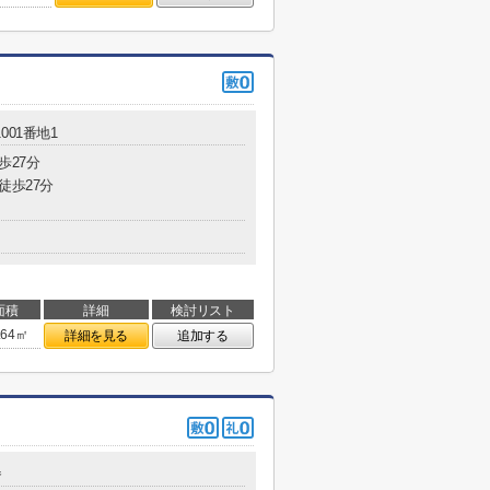
001番地1
歩27分
徒歩27分
面積
詳細
検討リスト
.64㎡
詳細を見る
追加する
番