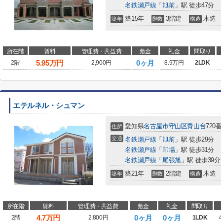
名鉄瀬戸線
「
旭前
」駅 徒歩47分
築15年
3階建
木造
築年
階数
構造
所在階
賃料
管理費・共益費
敷金
礼金
間取り
5.95
万円
0ヶ月
2階
2,900円
8.9万円
2LDK
エテルネル・シュマン
愛知県
名古屋市守山区
青山台
720
住所
交通
名鉄瀬戸線
「
旭前
」駅 徒歩29分
名鉄瀬戸線
「
印場
」駅 徒歩31分
名鉄瀬戸線
「
尾張旭
」駅 徒歩39分
築21年
2階建
木造
築年
階数
構造
所在階
賃料
管理費・共益費
敷金
礼金
間取り
4.7
万円
0ヶ月
0ヶ月
2階
2,800円
1LDK