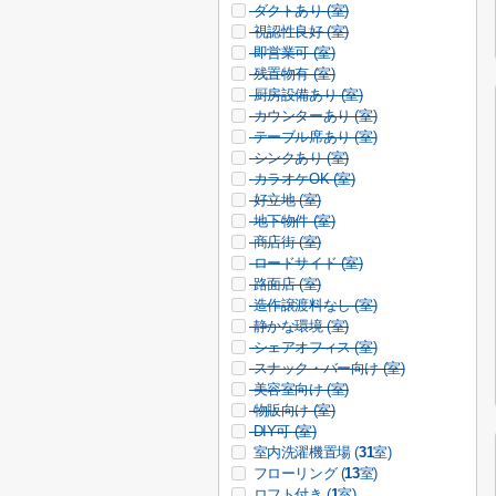
ダクトあり (
室)
視認性良好 (
室)
即営業可 (
室)
残置物有 (
室)
厨房設備あり (
室)
カウンターあり (
室)
テーブル席あり (
室)
シンクあり (
室)
カラオケOK (
室)
好立地 (
室)
地下物件 (
室)
商店街 (
室)
ロードサイド (
室)
路面店 (
室)
造作譲渡料なし (
室)
静かな環境 (
室)
シェアオフィス (
室)
スナック・バー向け (
室)
美容室向け (
室)
物販向け (
室)
DIY可 (
室)
室内洗濯機置場 (
31
室)
フローリング (
13
室)
ロフト付き (
1
室)