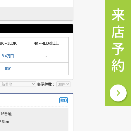
3K～3LDK
4K～4LDK以上
8.4万円
-
8室
-
表示件数：
16番地
.6km