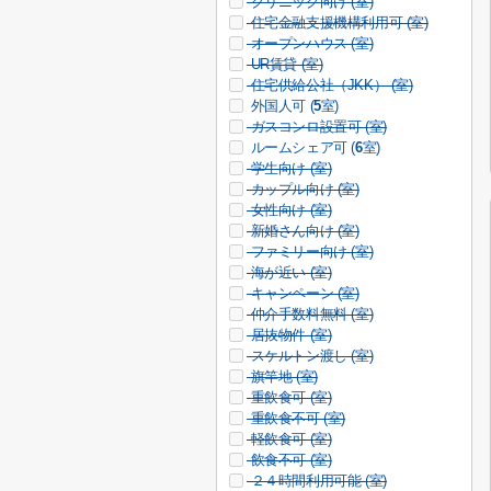
クリニック向け (
室)
住宅金融支援機構利用可 (
室)
オープンハウス (
室)
UR賃貸 (
室)
住宅供給公社（JKK） (
室)
外国人可 (
5
室)
ガスコンロ設置可 (
室)
ルームシェア可 (
6
室)
学生向け (
室)
カップル向け (
室)
女性向け (
室)
新婚さん向け (
室)
ファミリー向け (
室)
海が近い (
室)
キャンペーン (
室)
仲介手数料無料 (
室)
居抜物件 (
室)
スケルトン渡し (
室)
旗竿地 (
室)
重飲食可 (
室)
重飲食不可 (
室)
軽飲食可 (
室)
飲食不可 (
室)
２４時間利用可能 (
室)