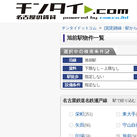
チンタイドットコム
>
(賃貸)路線・駅か
旭前駅物件一覧
沿線
旭前駅
賃料
下限なし～上限なし
駅徒歩
指定しない
設備条件
指定なし
名古屋鉄道名鉄瀬戸線
駅で絞り込む
栄町
東大手
(251)
矢田
守山自
(56)
印場
旭前
(74)
(34