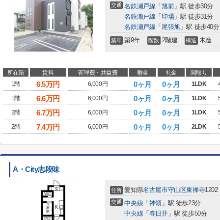
交通
名鉄瀬戸線
「
旭前
」駅 徒歩30分
名鉄瀬戸線
「
印場
」駅 徒歩31分
名鉄瀬戸線
「
尾張旭
」駅 徒歩40分
築9年
2階建
木造
築年
階数
構造
所在階
賃料
管理費・共益費
敷金
礼金
間取り
6.5
万円
0ヶ月
0ヶ月
1階
6,000円
1LDK
6.6
万円
0ヶ月
0ヶ月
1階
6,000円
1LDK
6.7
万円
0ヶ月
0ヶ月
2階
6,000円
1LDK
7.4
万円
0ヶ月
0ヶ月
2階
6,000円
2LDK
A・City志段味
愛知県
名古屋市守山区
東禅寺
1202
住所
交通
中央線
「
神領
」駅 徒歩23分
中央線
「
春日井
」駅 徒歩50分