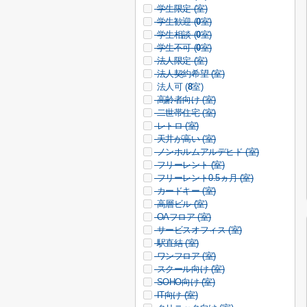
学生限定 (
室)
学生歓迎 (
0
室)
学生相談 (
0
室)
学生不可 (
0
室)
法人限定 (
室)
法人契約希望 (
室)
法人可 (
8
室)
高齢者向け (
室)
二世帯住宅 (
室)
レトロ (
室)
天井が高い (
室)
ノンホルムアルデヒド (
室)
フリーレント (
室)
フリーレント0.5ヵ月 (
室)
カードキー (
室)
高層ビル (
室)
OAフロア (
室)
サービスオフィス (
室)
駅直結 (
室)
ワンフロア (
室)
スクール向け (
室)
SOHO向け (
室)
IT向け (
室)