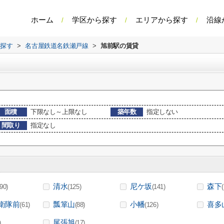
ホーム
学区から探す
エリアから探す
沿線
ら探す
>
名古屋鉄道名鉄瀬戸線
>
旭前駅の賃貸
面積
下限なし～上限なし
築年数
指定しない
間取り
指定なし
清水
尼ケ坂
森下
(90)
(125)
(141)
衛隊前
瓢箪山
小幡
喜多
(61)
(88)
(126)
尾張旭
)
(17)