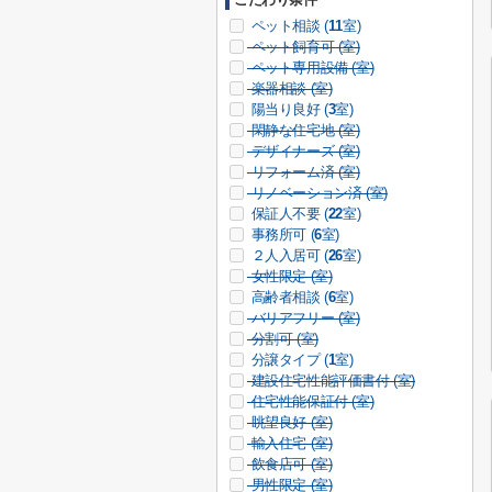
ペット相談 (
11
室)
ペット飼育可 (
室)
ペット専用設備 (
室)
楽器相談 (
室)
陽当り良好 (
3
室)
閑静な住宅地 (
室)
デザイナーズ (
室)
リフォーム済 (
室)
リノベーション済 (
室)
保証人不要 (
22
室)
事務所可 (
6
室)
２人入居可 (
26
室)
女性限定 (
室)
高齢者相談 (
6
室)
バリアフリー (
室)
分割可 (
室)
分譲タイプ (
1
室)
建設住宅性能評価書付 (
室)
住宅性能保証付 (
室)
眺望良好 (
室)
輸入住宅 (
室)
飲食店可 (
室)
男性限定 (
室)