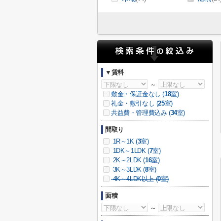
▼賃料
～
敷金・保証金なし (
18
室)
礼金・敷引なし (
25
室)
共益費・管理費込み (
34
室)
間取り
1R～1K (
3
室)
1DK～1LDK (
7
室)
2K～2LDK (
16
室)
3K～3LDK (
8
室)
4K～4LDK以上 (
0
室)
面積
～