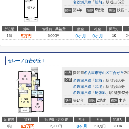
名鉄瀬戸線
「
旭前
」駅 徒歩52分
築4年
5階建
鉄筋コ
築年
階数
構造
所在階
賃料
管理費・共益費
敷金
礼金
間取り
5
万円
0ヶ月
0ヶ月
1階
6,000円
1K
2
セレーノ百合が丘Ⅰ
愛知県
名古屋市守山区
百合が丘
28
住所
交通
名鉄瀬戸線
「
旭前
」駅 徒歩30分
名鉄瀬戸線
「
印場
」駅 徒歩32分
名鉄瀬戸線
「
尾張旭
」駅 徒歩42分
築14年
2階建
木造
築年
階数
構造
所在階
賃料
管理費・共益費
敷金
礼金
間取り
6.3
万円
0ヶ月
1階
2,900円
6.3万円
2LDK