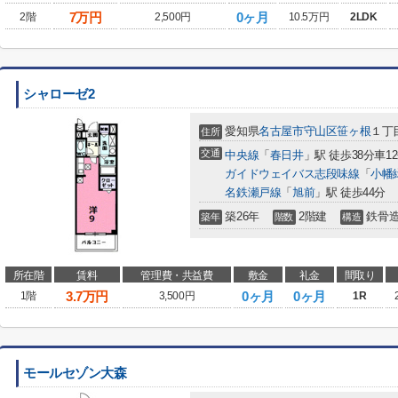
7
万円
0ヶ月
2階
2,500円
10.5万円
2LDK
シャローゼ2
愛知県
名古屋市守山区
笹ヶ根
１丁
住所
交通
中央線
「
春日井
」駅 徒歩38分車1
ガイドウェイバス志段味線
「
小幡
名鉄瀬戸線
「
旭前
」駅 徒歩44分
築26年
2階建
鉄骨
築年
階数
構造
所在階
賃料
管理費・共益費
敷金
礼金
間取り
3.7
万円
0ヶ月
0ヶ月
1階
3,500円
1R
モールセゾン大森