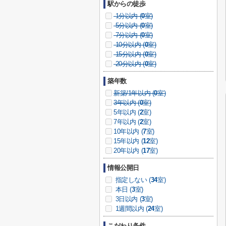
駅からの徒歩
1分以内 (
0
室)
5分以内 (
0
室)
7分以内 (
0
室)
10分以内 (
0
室)
15分以内 (
0
室)
20分以内 (
0
室)
築年数
新築/1年以内 (
0
室)
3年以内 (
0
室)
5年以内 (
2
室)
7年以内 (
2
室)
10年以内 (
7
室)
15年以内 (
12
室)
20年以内 (
17
室)
情報公開日
指定しない (
34
室)
本日 (
3
室)
3日以内 (
3
室)
1週間以内 (
24
室)
こだわり条件