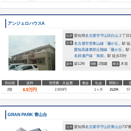
アンジェロハウスA
愛知県
名古屋市守山区
白山
２丁目1
住所
交通
名古屋市営東山線
「
藤が丘
」駅 徒
愛知高速東部丘陵線
「
藤が丘
」駅 
名鉄瀬戸線
「
旭前
」駅 徒歩33分
築12年
2階建
木造
築年
階数
構造
所在階
賃料
管理費・共益費
敷金
礼金
間取り
6.9
万円
2階
2,900円
1ヶ月
2LDK
57
GRAN PARK 青山台
愛知県
名古屋市守山区
青山台
737
住所