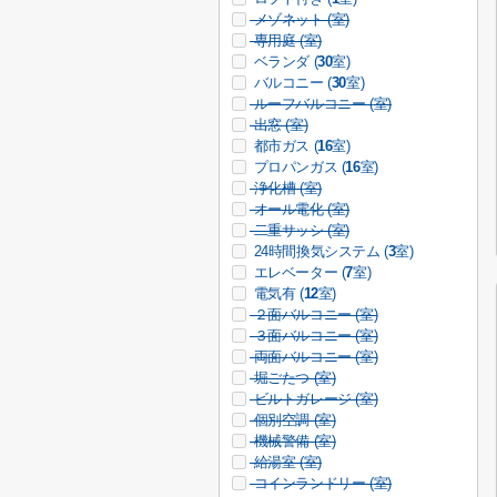
メゾネット (
室)
専用庭 (
室)
ベランダ (
30
室)
バルコニー (
30
室)
ルーフバルコニー (
室)
出窓 (
室)
都市ガス (
16
室)
プロパンガス (
16
室)
浄化槽 (
室)
オール電化 (
室)
二重サッシ (
室)
24時間換気システム (
3
室)
エレベーター (
7
室)
電気有 (
12
室)
２面バルコニー (
室)
３面バルコニー (
室)
両面バルコニー (
室)
堀ごたつ (
室)
ビルトガレージ (
室)
個別空調 (
室)
機械警備 (
室)
給湯室 (
室)
コインランドリー (
室)