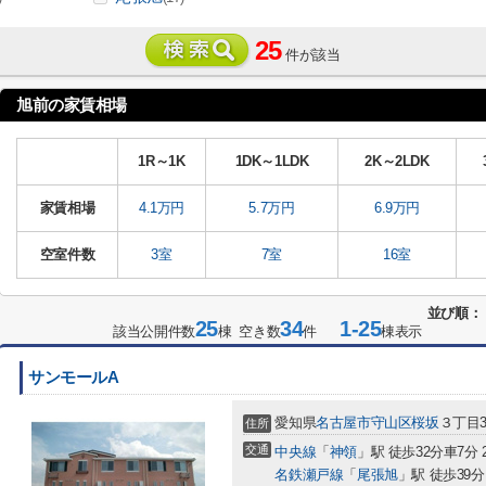
25
件が該当
旭前の家賃相場
1R～1K
1DK～1LDK
2K～2LDK
家賃相場
4.1万円
5.7万円
6.9万円
空室件数
3室
7室
16室
並び順：
25
34
1-25
該当公開件数
棟 空き数
件
棟表示
サンモールA
愛知県
名古屋市守山区
桜坂
３丁目3
住所
交通
中央線
「
神領
」駅 徒歩32分車7分 2
名鉄瀬戸線
「
尾張旭
」駅 徒歩39分