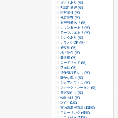
ダクトあり (
室)
視認性良好 (
室)
即営業可 (
室)
残置物有 (
室)
厨房設備あり (
室)
カウンターあり (
室)
テーブル席あり (
室)
シンクあり (
室)
カラオケOK (
室)
好立地 (
室)
地下物件 (
室)
商店街 (
室)
ロードサイド (
室)
路面店 (
室)
造作譲渡料なし (
室)
静かな環境 (
室)
シェアオフィス (
室)
スナック・バー向け (
室)
美容室向け (
室)
物販向け (
室)
DIY可 (
1
室)
室内洗濯機置場 (
116
室)
フローリング (
48
室)
ロフト付き (
12
室)