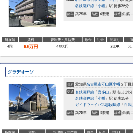
名鉄瀬戸線
「
小幡
」駅 徒歩36分
築29年
4階建
鉄筋
築年
階数
構造
所在階
賃料
管理費・共益費
敷金
礼金
間取り
6.6
万円
4階
4,000円
2LDK
61
グラヂオーソ
愛知県
名古屋市守山区
小幡
２丁目1
住所
交通
名鉄瀬戸線
「
喜多山
」駅 徒歩14分
名鉄瀬戸線
「
小幡
」駅 徒歩15分
ガイドウェイバス志段味線
「
白沢
築28年
3階建
鉄筋
築年
階数
構造
所在階
賃料
管理費・共益費
敷金
礼金
間取り