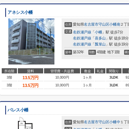
アネシス小幡
愛知県
名古屋市守山区
小幡南
２丁目
住所
交通
名鉄瀬戸線
「
小幡
」駅 徒歩7分
名鉄瀬戸線
「
喜多山
」駅 徒歩18分
名鉄瀬戸線
「
瓢箪山
」駅 徒歩19分
築32年
4階建 地下1階
築年
階数
構
所在階
賃料
管理費・共益費
敷金
礼金
間取り
13.5
万円
3階
10,000円
1ヶ月
3LDK
9
13.5
万円
3階
10,000円
1ヶ月
3LDK
8
パレス小幡
愛知県
名古屋市守山区
小幡中
１丁目
住所