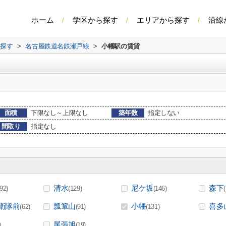
ホーム
学区から探す
エリアから探す
沿線
ら探す
>
名古屋鉄道名鉄瀬戸線
>
小幡駅の賃貸
面積
下限なし～上限なし
築年数
指定しない
間取り
指定なし
清水
尼ケ坂
森下
(92)
(129)
(146)
衛隊前
瓢箪山
小幡
喜多
(62)
(91)
(131)
尾張旭
)
(19)