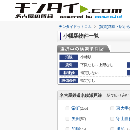
チンタイドットコム
>
(賃貸)路線・駅か
小幡駅物件一覧
沿線
小幡駅
賃料
下限なし～上限なし
駅徒歩
指定しない
設備条件
指定なし
名古屋鉄道名鉄瀬戸線
駅で絞り込む
栄町
東大手
(255)
矢田
守山自
(57)
印場
旭前
(75)
(35