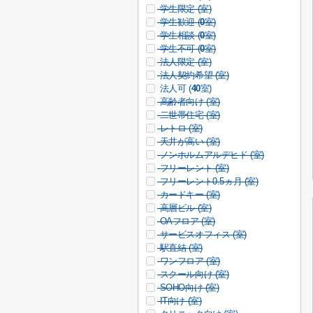
学生限定 (
室)
学生歓迎 (
0
室)
学生相談 (
0
室)
学生不可 (
0
室)
法人限定 (
室)
法人契約希望 (
室)
法人可 (
40
室)
高齢者向け (
室)
二世帯住宅 (
室)
レトロ (
室)
天井が高い (
室)
ノンホルムアルデヒド (
室)
フリーレント (
室)
フリーレント0.5ヵ月 (
室)
カードキー (
室)
高層ビル (
室)
OAフロア (
室)
サービスオフィス (
室)
駅直結 (
室)
ワンフロア (
室)
スクール向け (
室)
SOHO向け (
室)
IT向け (
室)