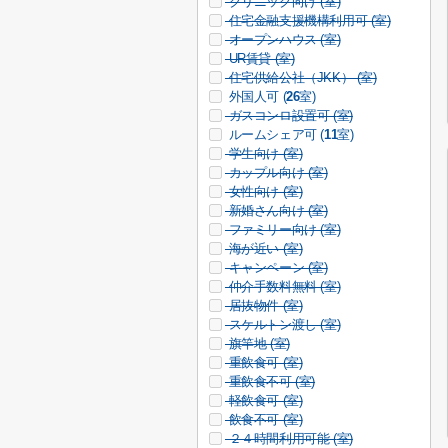
クリニック向け (
室)
住宅金融支援機構利用可 (
室)
オープンハウス (
室)
UR賃貸 (
室)
住宅供給公社（JKK） (
室)
外国人可 (
26
室)
ガスコンロ設置可 (
室)
ルームシェア可 (
11
室)
学生向け (
室)
カップル向け (
室)
女性向け (
室)
新婚さん向け (
室)
ファミリー向け (
室)
海が近い (
室)
キャンペーン (
室)
仲介手数料無料 (
室)
居抜物件 (
室)
スケルトン渡し (
室)
旗竿地 (
室)
重飲食可 (
室)
重飲食不可 (
室)
軽飲食可 (
室)
飲食不可 (
室)
２４時間利用可能 (
室)