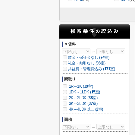
▼賃料
～
敷金・保証金なし (
74
室)
礼金・敷引なし (
93
室)
共益費・管理費込み (
131
室)
間取り
1R～1K (
39
室)
1DK～1LDK (
15
室)
2K～2LDK (
38
室)
3K～3LDK (
37
室)
4K～4LDK以上 (
2
室)
面積
～