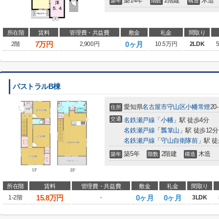
築14年
2階建
木造
築年
階数
構造
所在階
賃料
管理費・共益費
敷金
礼金
間取り
7
万円
0ヶ月
2階
2,900円
10.5万円
2LDK
パストラルB棟
愛知県
名古屋市守山区
小幡常燈
20-
住所
交通
名鉄瀬戸線
「
小幡
」駅 徒歩4分
名鉄瀬戸線
「
瓢箪山
」駅 徒歩12分
名鉄瀬戸線
「
守山自衛隊前
」駅 徒
築5年
2階建
木造
築年
階数
構造
所在階
賃料
管理費・共益費
敷金
礼金
間取り
15.8
万円
0ヶ月
0ヶ月
1-2階
-
3LDK