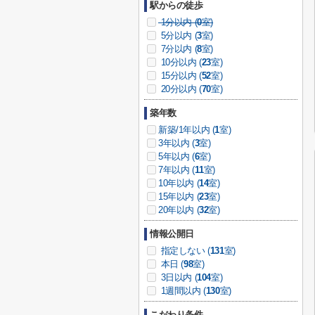
駅からの徒歩
1分以内 (
0
室)
5分以内 (
3
室)
7分以内 (
8
室)
10分以内 (
23
室)
15分以内 (
52
室)
20分以内 (
70
室)
築年数
新築/1年以内 (
1
室)
3年以内 (
3
室)
5年以内 (
6
室)
7年以内 (
11
室)
10年以内 (
14
室)
15年以内 (
23
室)
20年以内 (
32
室)
情報公開日
指定しない (
131
室)
本日 (
98
室)
3日以内 (
104
室)
1週間以内 (
130
室)
こだわり条件