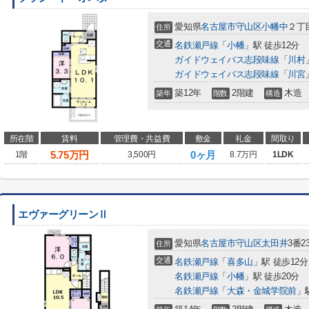
愛知県
名古屋市守山区
小幡中
２丁
住所
交通
名鉄瀬戸線
「
小幡
」駅 徒歩12分
ガイドウェイバス志段味線
「
川村
ガイドウェイバス志段味線
「
川宮
築12年
2階建
木造
築年
階数
構造
所在階
賃料
管理費・共益費
敷金
礼金
間取り
5.75
万円
0ヶ月
1階
3,500円
8.7万円
1LDK
エヴァーグリーンⅡ
愛知県
名古屋市守山区
太田井
3番2
住所
交通
名鉄瀬戸線
「
喜多山
」駅 徒歩12分
名鉄瀬戸線
「
小幡
」駅 徒歩20分
名鉄瀬戸線
「
大森・金城学院前
」