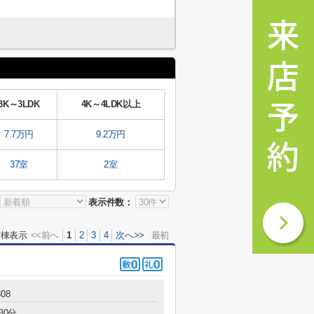
3K～3LDK
4K～4LDK以上
7.7万円
9.2万円
37室
2室
表示件数：
0
棟表示
<<前へ
1
2
3
4
次へ>>
最初
08
30分