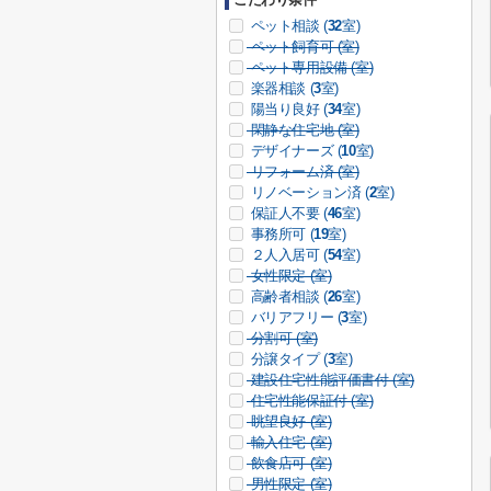
ペット相談 (
32
室)
ペット飼育可 (
室)
ペット専用設備 (
室)
楽器相談 (
3
室)
陽当り良好 (
34
室)
閑静な住宅地 (
室)
デザイナーズ (
10
室)
リフォーム済 (
室)
リノベーション済 (
2
室)
保証人不要 (
46
室)
事務所可 (
19
室)
２人入居可 (
54
室)
女性限定 (
室)
高齢者相談 (
26
室)
バリアフリー (
3
室)
分割可 (
室)
分譲タイプ (
3
室)
建設住宅性能評価書付 (
室)
住宅性能保証付 (
室)
眺望良好 (
室)
輸入住宅 (
室)
飲食店可 (
室)
男性限定 (
室)