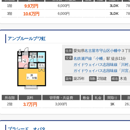
9.9
万円
1階
6,000円
3LDK
78
10.6
万円
3階
6,000円
3LDK
78
アンプルールブワ虹
愛知県
名古屋市守山区
小幡中
３丁目
住所
交通
名鉄瀬戸線
「
小幡
」駅 徒歩11分
ガイドウェイバス志段味線
「
川村
ガイドウェイバス志段味線
「
川宮
築25年
2階建
木造
築年
階数
構造
所在階
賃料
管理費・共益費
敷金
礼金
間取り
3.7
万円
2階
3,000円
1K
26
プラシード オバタ