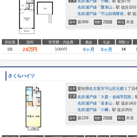
交通
名鉄瀬戸線
「
小幡
」駅 徒歩7分
名鉄瀬戸線
「
瓢箪山
」駅 徒歩10分
名鉄瀬戸線
「
守山自衛隊前
」駅 徒
築36年
2階建
木造
築年
階数
構造
所在階
賃料
管理費・共益費
敷金
礼金
間取り
2.6
万円
0ヶ月
0ヶ月
1階
3,000円
1K
さくらハイツ
愛知県
名古屋市守山区
元郷
１丁目4
住所
交通
名鉄瀬戸線
「
大森・金城学院前
」
名鉄瀬戸線
「
喜多山
」駅 徒歩14分
名鉄瀬戸線
「
小幡
」駅 徒歩26分
築22年
2階建
木造
築年
階数
構造