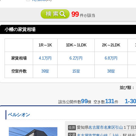
99
件が該当
小幡の家賃相場
1R～1K
1DK～1LDK
2K～2LDK
家賃相場
4.1万円
6.2万円
6.8万円
空室件数
39室
15室
38室
並び順：
99
131
1-3
該当公開件数
棟 空き数
件
ベルシオン
愛知県
名古屋市名東区
引山
１丁目3
住所
交通
名古屋市営東山線
「
上社
」駅 徒歩