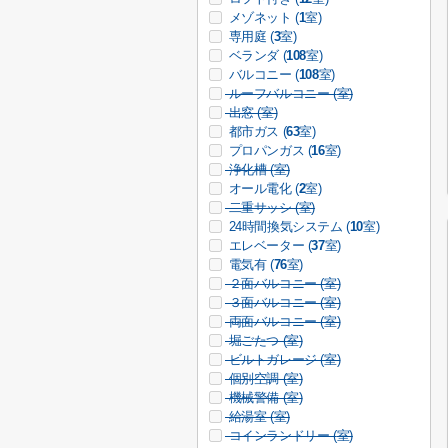
メゾネット (
1
室)
専用庭 (
3
室)
ベランダ (
108
室)
バルコニー (
108
室)
ルーフバルコニー (
室)
出窓 (
室)
都市ガス (
63
室)
プロパンガス (
16
室)
浄化槽 (
室)
オール電化 (
2
室)
二重サッシ (
室)
24時間換気システム (
10
室)
エレベーター (
37
室)
電気有 (
76
室)
２面バルコニー (
室)
３面バルコニー (
室)
両面バルコニー (
室)
堀ごたつ (
室)
ビルトガレージ (
室)
個別空調 (
室)
機械警備 (
室)
給湯室 (
室)
コインランドリー (
室)