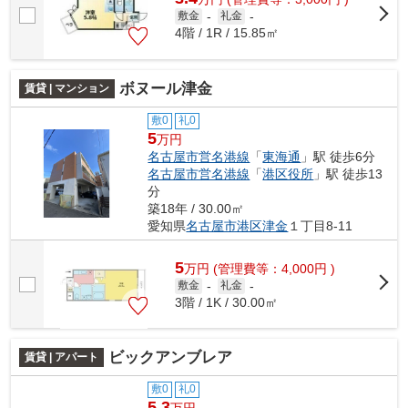
敷金
-
礼金
-
4階 / 1R / 15.85㎡
ボヌール津金
賃貸 | マンション
敷0
礼0
5
万円
名古屋市営名港線
「
東海通
」駅 徒歩6分
名古屋市営名港線
「
港区役所
」駅 徒歩13
分
築18年 / 30.00㎡
愛知県
名古屋市港区
津金
１丁目8-11
5
万
円
(管理費等：4,000円 )
敷金
-
礼金
-
3階 / 1K / 30.00㎡
ビックアンブレア
賃貸 | アパート
敷0
礼0
5.3