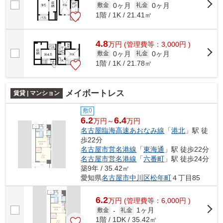
0ヶ月
0ヶ月
敷金
礼金
1階 / 1K / 21.41㎡
4.8
万
円
(管理費等：3,000円 )
0ヶ月
0ヶ月
敷金
礼金
1階 / 1K / 21.78㎡
メイボートレス
賃貸 | マンション
敷0
6.2
6.4
万円～
万円
名古屋臨海高速あおなみ線
「
港北
」駅 徒
歩22分
名古屋市営名港線
「
東海通
」駅 徒歩22分
名古屋市営名港線
「
六番町
」駅 徒歩24分
築9年 / 35.42㎡
愛知県
名古屋市中川区
松年町
４丁目85
6.2
万
円
(管理費等：6,000円 )
1ヶ月
敷金
-
礼金
1階 / 1DK / 35.42㎡