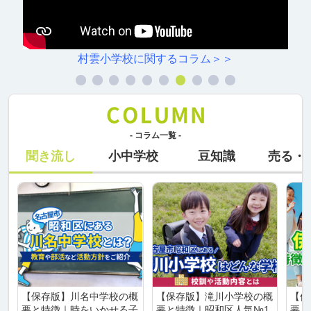
村雲小学校に関するコラム＞＞
- コラム一覧 -
聞き流し
小中学校
豆知識
売る・
【保存版】川名中学校の概
【保存版】滝川小学校の概
【保
要と特徴｜時をいかせる子
要と特徴｜昭和区人気№1
要と