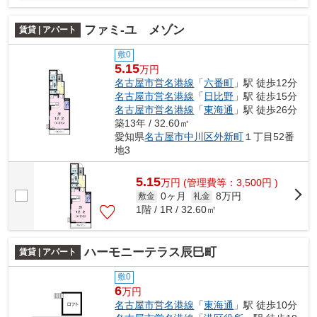
ファミ-ユ メゾン
賃貸 | アパート
敷0
5.15
万円
名古屋市営名港線
「
六番町
」駅 徒歩12分
名古屋市営名港線
「
日比野
」駅 徒歩15分
名古屋市営名港線
「
東海通
」駅 徒歩26分
築13年 / 32.60㎡
愛知県
名古屋市中川区
外新町
１丁目52番
地3
5.15
万
円
(管理費等：3,500円 )
0ヶ月
8万円
敷金
礼金
1階 / 1R / 32.60㎡
ハーモニーテラス辰巳町
賃貸 | アパート
敷0
6
万円
名古屋市営名港線
「
東海通
」駅 徒歩10分