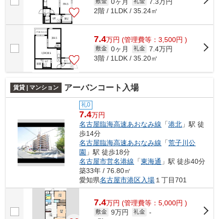
0ヶ月
7.3万円
敷金
礼金
2階 / 1LDK / 35.24㎡
7.4
万
円
(管理費等：3,500円 )
0ヶ月
7.4万円
敷金
礼金
3階 / 1LDK / 35.20㎡
アーバンコート入場
賃貸 | マンション
礼0
7.4
万円
名古屋臨海高速あおなみ線
「
港北
」駅 徒
歩14分
名古屋臨海高速あおなみ線
「
荒子川公
園
」駅 徒歩18分
名古屋市営名港線
「
東海通
」駅 徒歩40分
築33年 / 76.80㎡
愛知県
名古屋市港区
入場
１丁目701
7.4
万
円
(管理費等：5,000円 )
9万円
敷金
礼金
-