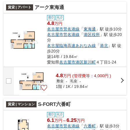
アーク東海通
賃貸 | アパート
敷0
礼0
4.8
万円
名古屋市営名港線
「
東海通
」駅 徒歩10分
名古屋市営名港線
「
港区役所
」駅 徒歩20
分
名古屋臨海高速あおなみ線
「
港北
」駅 徒
歩20分
築14年 / 19.84㎡
愛知県
名古屋市港区
新川町
４丁目1-24
4.8
万
円
(管理費等：4,000円 )
敷金
-
礼金
-
1階 / 1K / 19.84㎡
S-FORT六番町
賃貸 | マンション
敷0
礼0
6.1
6.25
万円～
万円
名古屋市営名港線
「
六番町
」駅 徒歩3分