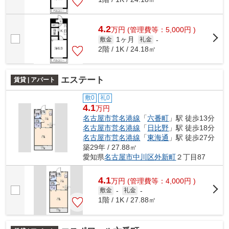
4.2
万
円
(管理費等：5,000円 )
1ヶ月
敷金
礼金
-
2階 / 1K / 24.18㎡
エステート
賃貸 | アパート
敷0
礼0
4.1
万円
名古屋市営名港線
「
六番町
」駅 徒歩13分
名古屋市営名港線
「
日比野
」駅 徒歩18分
名古屋市営名港線
「
東海通
」駅 徒歩27分
築29年 / 27.88㎡
愛知県
名古屋市中川区
外新町
２丁目87
4.1
万
円
(管理費等：4,000円 )
敷金
-
礼金
-
1階 / 1K / 27.88㎡