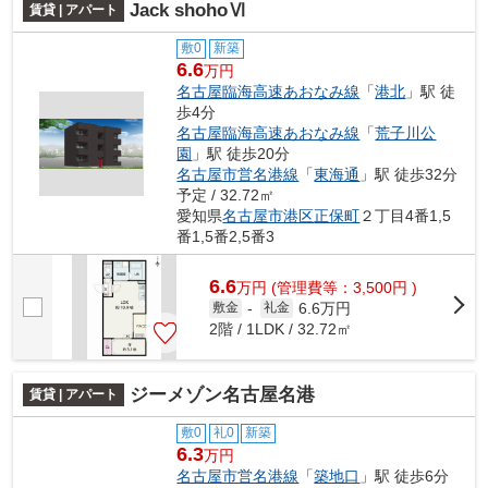
Jack shohoⅥ
賃貸 | アパート
敷0
新築
6.6
万円
名古屋臨海高速あおなみ線
「
港北
」駅 徒
歩4分
名古屋臨海高速あおなみ線
「
荒子川公
園
」駅 徒歩20分
名古屋市営名港線
「
東海通
」駅 徒歩32分
予定 / 32.72㎡
愛知県
名古屋市港区
正保町
２丁目4番1,5
番1,5番2,5番3
6.6
万
円
(管理費等：3,500円 )
6.6万円
敷金
-
礼金
2階 / 1LDK / 32.72㎡
ジーメゾン名古屋名港
賃貸 | アパート
敷0
礼0
新築
6.3
万円
名古屋市営名港線
「
築地口
」駅 徒歩6分