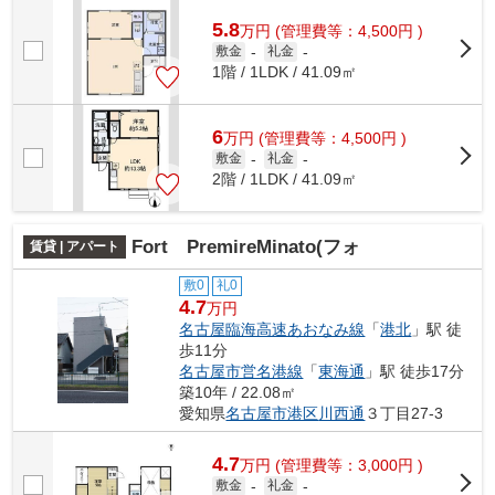
5.8
万
円
(管理費等：4,500円 )
敷金
-
礼金
-
1階 / 1LDK / 41.09㎡
6
万
円
(管理費等：4,500円 )
敷金
-
礼金
-
2階 / 1LDK / 41.09㎡
Fort PremireMinato(フォ
賃貸 | アパート
敷0
礼0
4.7
万円
名古屋臨海高速あおなみ線
「
港北
」駅 徒
歩11分
名古屋市営名港線
「
東海通
」駅 徒歩17分
築10年 / 22.08㎡
愛知県
名古屋市港区
川西通
３丁目27-3
4.7
万
円
(管理費等：3,000円 )
敷金
-
礼金
-