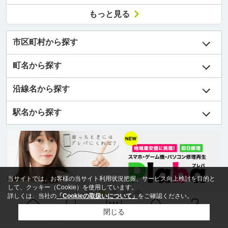
もっと見る
市区町村から探す
町名から探す
沿線名から探す
駅名から探す
当サイトでは、お客様の当サイト利用状況把握、サービス向上検討を目的と
して、クッキー（Cookie）を使用しています。
詳しくは、当社の
「Cookieの取扱いについて」
をご確認ください。
チンタイドットコム
>
(賃貸)路線・駅から探す
>
名古屋市交通局名古屋市営名
閉じる
Ｑ＆Ａ
ホーム
問い合せ
物件検索
お知らせ
港線
>
東海通駅の賃貸