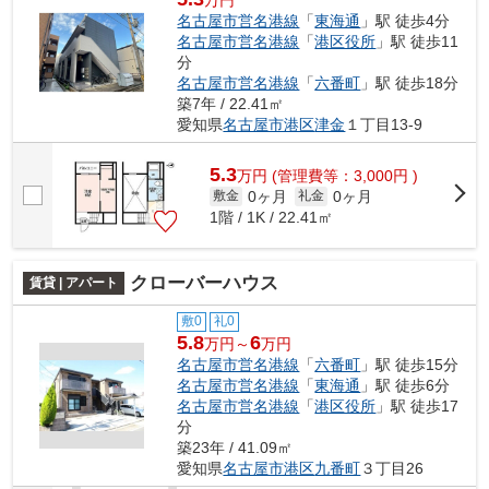
万円
名古屋市営名港線
「
東海通
」駅 徒歩4分
名古屋市営名港線
「
港区役所
」駅 徒歩11
分
名古屋市営名港線
「
六番町
」駅 徒歩18分
築7年 / 22.41㎡
愛知県
名古屋市港区
津金
１丁目13-9
5.3
万
円
(管理費等：3,000円 )
0ヶ月
0ヶ月
敷金
礼金
1階 / 1K / 22.41㎡
クローバーハウス
賃貸 | アパート
敷0
礼0
5.8
6
万円～
万円
名古屋市営名港線
「
六番町
」駅 徒歩15分
名古屋市営名港線
「
東海通
」駅 徒歩6分
名古屋市営名港線
「
港区役所
」駅 徒歩17
分
築23年 / 41.09㎡
愛知県
名古屋市港区
九番町
３丁目26