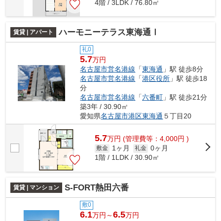
4階 / 3LDK / 76.80㎡
ハーモニーテラス東海通Ⅰ
賃貸 | アパート
礼0
5.7
万円
名古屋市営名港線
「
東海通
」駅 徒歩8分
名古屋市営名港線
「
港区役所
」駅 徒歩18
分
名古屋市営名港線
「
六番町
」駅 徒歩21分
築3年 / 30.90㎡
愛知県
名古屋市港区
東海通
５丁目20
5.7
万
円
(管理費等：4,000円 )
1ヶ月
0ヶ月
敷金
礼金
1階 / 1LDK / 30.90㎡
S-FORT熱田六番
賃貸 | マンション
敷0
6.1
6.5
万円～
万円