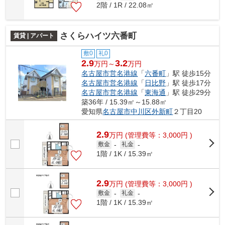
2階 / 1R / 22.08㎡
さくらハイツ六番町
賃貸 | アパート
敷0
礼0
2.9
3.2
万円～
万円
名古屋市営名港線
「
六番町
」駅 徒歩15分
名古屋市営名港線
「
日比野
」駅 徒歩17分
名古屋市営名港線
「
東海通
」駅 徒歩29分
築36年 / 15.39㎡～15.88㎡
愛知県
名古屋市中川区
外新町
２丁目20
2.9
万
円
(管理費等：3,000円 )
敷金
-
礼金
-
1階 / 1K / 15.39㎡
2.9
万
円
(管理費等：3,000円 )
敷金
-
礼金
-
1階 / 1K / 15.39㎡