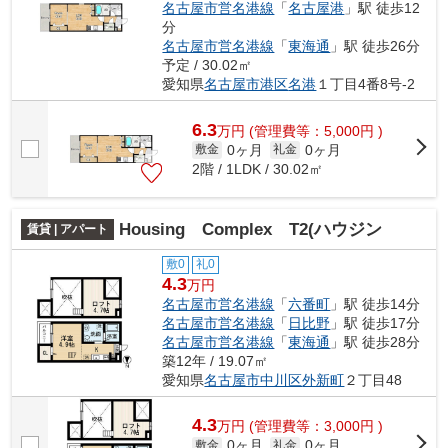
名古屋市営名港線
「
名古屋港
」駅 徒歩12
分
名古屋市営名港線
「
東海通
」駅 徒歩26分
予定 / 30.02㎡
愛知県
名古屋市港区
名港
１丁目4番8号-2
6.3
万
円
(管理費等：5,000円 )
0ヶ月
0ヶ月
敷金
礼金
2階 / 1LDK / 30.02㎡
Housing Complex T2(ハウジン
賃貸 | アパート
敷0
礼0
4.3
万円
名古屋市営名港線
「
六番町
」駅 徒歩14分
名古屋市営名港線
「
日比野
」駅 徒歩17分
名古屋市営名港線
「
東海通
」駅 徒歩28分
築12年 / 19.07㎡
愛知県
名古屋市中川区
外新町
２丁目48
4.3
万
円
(管理費等：3,000円 )
0ヶ月
0ヶ月
敷金
礼金