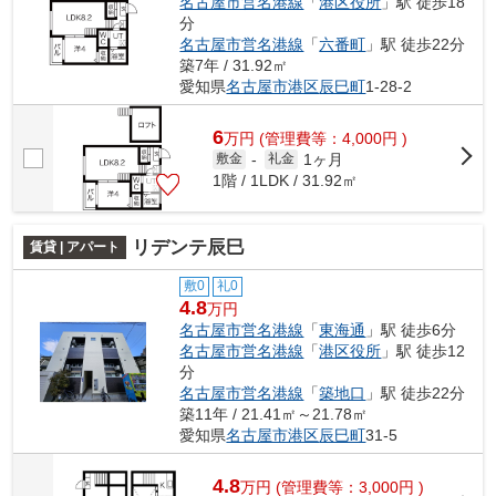
名古屋市営名港線
「
港区役所
」駅 徒歩18
分
名古屋市営名港線
「
六番町
」駅 徒歩22分
築7年 / 31.92㎡
愛知県
名古屋市港区
辰巳町
1-28-2
6
万
円
(管理費等：4,000円 )
1ヶ月
敷金
-
礼金
1階 / 1LDK / 31.92㎡
リデンテ辰巳
賃貸 | アパート
敷0
礼0
4.8
万円
名古屋市営名港線
「
東海通
」駅 徒歩6分
名古屋市営名港線
「
港区役所
」駅 徒歩12
分
名古屋市営名港線
「
築地口
」駅 徒歩22分
築11年 / 21.41㎡～21.78㎡
愛知県
名古屋市港区
辰巳町
31-5
4.8
万
円
(管理費等：3,000円 )