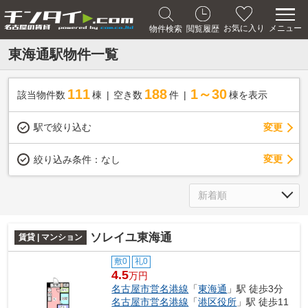
メニュー
お気に入り
物件検索
閲覧履歴
東海通駅物件一覧
111
188
1～30
該当物件数
棟
空き数
件
棟を表示
駅で絞り込む
変更
変更
絞り込み条件：
なし
ソレイユ東海通
賃貸 | マンション
敷0
礼0
4.5
万円
名古屋市営名港線
「
東海通
」駅 徒歩3分
名古屋市営名港線
「
港区役所
」駅 徒歩11