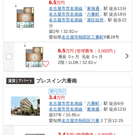
6.5
万円
名古屋市営名港線
「
東海通
」駅 徒歩12分
名古屋市営名港線
「
六番町
」駅 徒歩18分
名古屋市営名港線
「
港区役所
」駅 徒歩22
分
築2年 / 32.82㎡
愛知県
名古屋市熱田区
三番町
9番28号
6.5
万
円
(管理費等：3,000円 )
0ヶ月
0ヶ月
敷金
礼金
2階 / 1LDK / 32.82㎡
プレスイン六番南
賃貸 | アパート
敷0
礼0
3.4
万円
名古屋市営名港線
「
六番町
」駅 徒歩6分
名古屋市営名港線
「
東海通
」駅 徒歩12分
築37年 / 15.85㎡
愛知県
名古屋市熱田区
六番
２丁目12-25
3.4
万
円
(管理費等：3,000円 )