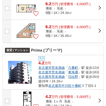
6.2
万
円
(管理費等：6,000円 )
敷金
-
礼金
-
9階 / 1K / 29.34㎡
6.2
万
円
(管理費等：6,000円 )
敷金
-
礼金
-
9階 / 1K / 35.00㎡
Prima (プリーマ)
賃貸 | マンション
礼0
4.2
万円
名古屋市営名港線
「
六番町
」駅 徒歩12分
名古屋市営名港線
「
東海通
」駅 徒歩18分
名古屋市営名港線
「
日比野
」駅 徒歩26分
築26年 / 24.18㎡
愛知県
名古屋市中川区
十番町
５丁目6-1
4.2
万
円
(管理費等：5,000円 )
1ヶ月
敷金
礼金
-
1階 / 1K / 24.18㎡