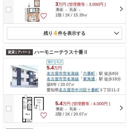
3
万
円
(管理費等：3,000円 )
敷金
-
礼金
-
1階 / 1K / 15.39㎡
4
残り
件を表示する
ハーモニーテラス十番Ⅱ
賃貸 | アパート
敷0
礼0
5.4
万円
名古屋市営名港線
「
六番町
」駅 徒歩8分
名古屋市営名港線
「
東海通
」駅 徒歩18分
築8年 / 20.07㎡
愛知県
名古屋市中川区
十番町
３丁目11-2
5.4
万
円
(管理費等：4,000円 )
敷金
-
礼金
-
2階 / 1K / 20.07㎡