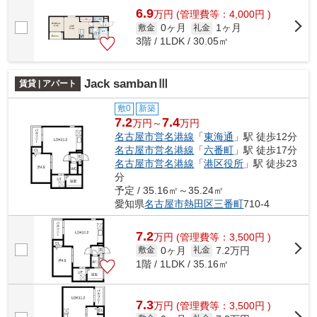
6.9
万
円
(管理費等：4,000円 )
0ヶ月
1ヶ月
敷金
礼金
3階 / 1LDK / 30.05㎡
Jack sambanⅢ
賃貸 | アパート
敷0
新築
7.2
7.4
万円～
万円
名古屋市営名港線
「
東海通
」駅 徒歩12分
名古屋市営名港線
「
六番町
」駅 徒歩17分
名古屋市営名港線
「
港区役所
」駅 徒歩23
分
予定 / 35.16㎡～35.24㎡
愛知県
名古屋市熱田区
三番町
710-4
7.2
万
円
(管理費等：3,500円 )
0ヶ月
7.2万円
敷金
礼金
1階 / 1LDK / 35.16㎡
7.3
万
円
(管理費等：3,500円 )