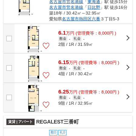
名古屋市営名港線
「
東海通
」駅 徒歩15分
名古屋市営名港線
「
日比野
」駅 徒歩16分
築18年 / 30.42㎡～32.95㎡
愛知県
名古屋市熱田区
六番
３丁目5-3
6.1
万
円
(管理費等：8,000円 )
敷金
-
礼金
-
2階 / 1R / 31.59㎡
6.15
万
円
(管理費等：8,000円 )
敷金
-
礼金
-
4階 / 1R / 30.42㎡
6.25
万
円
(管理費等：8,000円 )
敷金
-
礼金
-
9階 / 1R / 32.95㎡
REGALEST三番町
賃貸 | アパート
敷0
礼0