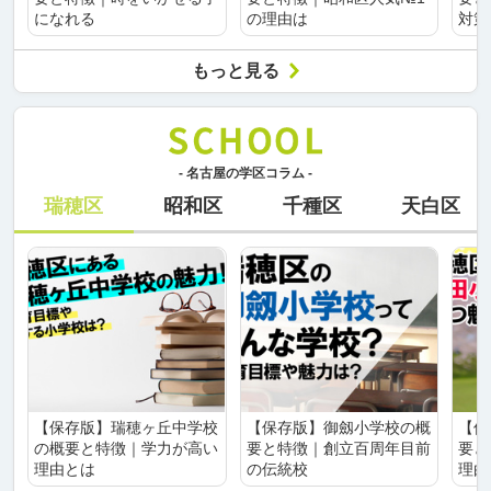
になれる
の理由は
対策
もっと見る
- 名古屋の学区コラム -
瑞穂区
昭和区
千種区
天白区
【保存版】瑞穂ヶ丘中学校
【保存版】御劔小学校の概
【保
の概要と特徴｜学力が高い
要と特徴｜創立百周年目前
要と
理由とは
の伝統校
理由