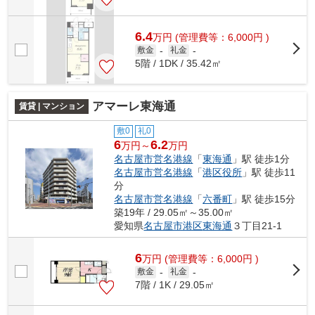
6.4
万
円
(管理費等：6,000円 )
敷金
-
礼金
-
5階 / 1DK / 35.42㎡
アマーレ東海通
賃貸 | マンション
敷0
礼0
6
6.2
万円～
万円
名古屋市営名港線
「
東海通
」駅 徒歩1分
名古屋市営名港線
「
港区役所
」駅 徒歩11
分
名古屋市営名港線
「
六番町
」駅 徒歩15分
築19年 / 29.05㎡～35.00㎡
愛知県
名古屋市港区
東海通
３丁目21-1
6
万
円
(管理費等：6,000円 )
敷金
-
礼金
-
7階 / 1K / 29.05㎡