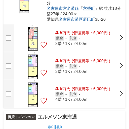
分
名古屋市営名港線
「
六番町
」駅 徒歩18分
築27年 / 24.00㎡
愛知県
名古屋市港区
辰巳町
35-20
4.5
万
円
(管理費等：6,000円 )
敷金
-
礼金
-
2階 / 1K / 24.00㎡
4.5
万
円
(管理費等：6,000円 )
敷金
-
礼金
-
3階 / 1K / 24.00㎡
4.5
万
円
(管理費等：6,000円 )
敷金
-
礼金
-
4階 / 1K / 24.00㎡
エルメゾン東海通
賃貸 | マンション
敷0
礼0