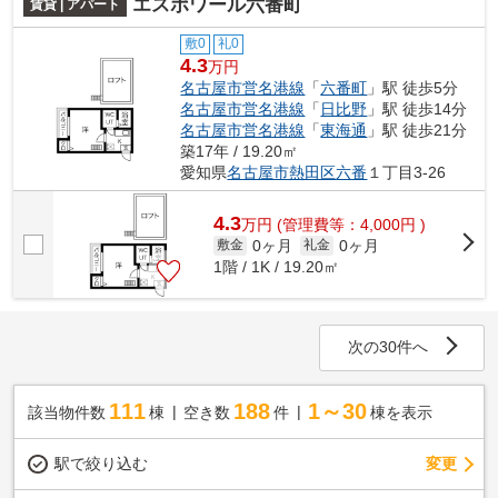
エスポワール六番町
賃貸 | アパート
敷0
礼0
4.3
万円
名古屋市営名港線
「
六番町
」駅 徒歩5分
名古屋市営名港線
「
日比野
」駅 徒歩14分
名古屋市営名港線
「
東海通
」駅 徒歩21分
築17年 / 19.20㎡
愛知県
名古屋市熱田区
六番
１丁目3-26
4.3
万
円
(管理費等：4,000円 )
0ヶ月
0ヶ月
敷金
礼金
1階 / 1K / 19.20㎡
次の30件へ
111
188
1～30
該当物件数
棟
空き数
件
棟を表示
駅で絞り込む
変更