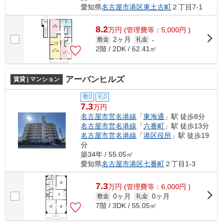
愛知県
名古屋市港区
東土古町
２丁目7-1
8.2
万
円
(管理費等：5,000円 )
2ヶ月
敷金
礼金
-
2階 / 2DK / 62.41㎡
アーバンヒルズ
賃貸 | マンション
敷0
礼0
7.3
万円
名古屋市営名港線
「
東海通
」駅 徒歩8分
名古屋市営名港線
「
六番町
」駅 徒歩13分
名古屋市営名港線
「
港区役所
」駅 徒歩19
分
築34年 / 55.05㎡
愛知県
名古屋市港区
七番町
２丁目1-3
7.3
万
円
(管理費等：6,000円 )
0ヶ月
0ヶ月
敷金
礼金
7階 / 3DK / 55.05㎡