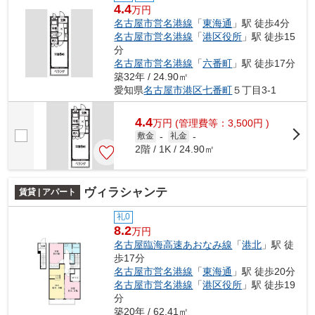
4.4
万円
名古屋市営名港線
「
東海通
」駅 徒歩4分
名古屋市営名港線
「
港区役所
」駅 徒歩15
分
名古屋市営名港線
「
六番町
」駅 徒歩17分
築32年 / 24.90㎡
愛知県
名古屋市港区
七番町
５丁目3-1
4.4
万
円
(管理費等：3,500円 )
敷金
-
礼金
-
2階 / 1K / 24.90㎡
ヴィラシャンテ
賃貸 | アパート
礼0
8.2
万円
名古屋臨海高速あおなみ線
「
港北
」駅 徒
歩17分
名古屋市営名港線
「
東海通
」駅 徒歩20分
名古屋市営名港線
「
港区役所
」駅 徒歩19
分
築20年 / 62.41㎡