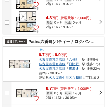
2階 / 1R / 19.07㎡
4.3
万
円
(管理費等：3,000円 )
0ヶ月
0ヶ月
敷金
礼金
2階 / 1R / 19.07㎡
Patina六番町(パティーナロクバンチョウ)
賃貸 | アパート
敷0
6.7
6.9
万円～
万円
名古屋市営名港線
「
六番町
」駅 徒歩8分
名古屋市営名港線
「
日比野
」駅 徒歩17分
名古屋市営名港線
「
東海通
」駅 徒歩22分
築2年 / 30.05㎡
愛知県
名古屋市中川区
八剱町
１丁目10-2
6.7
万
円
(管理費等：4,000円 )
0ヶ月
1ヶ月
敷金
礼金
2階 / 1LDK / 30.05㎡