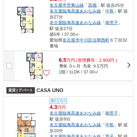
名古屋市営東山線
「
高畑
」駅 徒歩25分
名古屋臨海高速あおなみ線
「
中島
」駅 徒
歩27分
名古屋臨海高速あおなみ線
「
南荒子
」
駅 徒歩27分
築5年 / 37.00㎡
愛知県
名古屋市中川区
法華西町
６丁目32
番地
6.5
万
円
(管理費等：2,900円 )
0ヶ月
9.5万円
敷金
礼金
1階 / 1LDK / 37.00㎡
CASA UNO
賃貸 | アパート
敷0
礼0
4.3
万円
名古屋臨海高速あおなみ線
「
南荒子
」
駅 徒歩9分
名古屋臨海高速あおなみ線
「
中島
」駅 徒
歩10分
名古屋臨海高速あおなみ線
「
荒子
」駅 徒