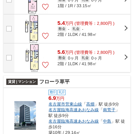
1階 / 1R / 33.15㎡
5.4
万
円
(管理費等：2,800円 )
敷金
-
礼金
-
2階 / 1LDK / 41.98㎡
5.6
万
円
(管理費等：2,800円 )
0ヶ月
0ヶ月
敷金
礼金
2階 / 1LDK / 41.98㎡
フローラ草平
賃貸 | マンション
敷0
礼0
6.9
万円
名古屋市営東山線
「
高畑
」駅 徒歩9分
名古屋臨海高速あおなみ線
「
南荒子
」
駅 徒歩9分
名古屋臨海高速あおなみ線
「
中島
」駅 徒
歩16分
築10年 / 29.14㎡