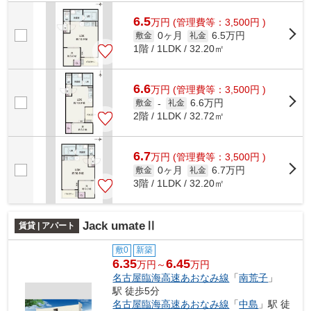
6.5
万
円
(管理費等：3,500円 )
0ヶ月
6.5万円
敷金
礼金
1階 / 1LDK / 32.20㎡
6.6
万
円
(管理費等：3,500円 )
6.6万円
敷金
-
礼金
2階 / 1LDK / 32.72㎡
6.7
万
円
(管理費等：3,500円 )
0ヶ月
6.7万円
敷金
礼金
3階 / 1LDK / 32.20㎡
Jack umateⅡ
賃貸 | アパート
敷0
新築
6.35
6.45
万円～
万円
名古屋臨海高速あおなみ線
「
南荒子
」
駅 徒歩5分
名古屋臨海高速あおなみ線
「
中島
」駅 徒