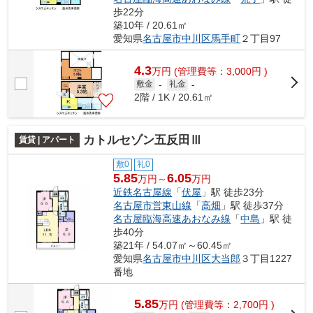
歩22分
築10年 / 20.61㎡
愛知県
名古屋市中川区
馬手町
２丁目97
4.3
万
円
(管理費等：3,000円 )
敷金
-
礼金
-
2階 / 1K / 20.61㎡
カトルセゾン五反田Ⅲ
賃貸 | アパート
敷0
礼0
5.85
6.05
万円～
万円
近鉄名古屋線
「
伏屋
」駅 徒歩23分
名古屋市営東山線
「
高畑
」駅 徒歩37分
名古屋臨海高速あおなみ線
「
中島
」駅 徒
歩40分
築21年 / 54.07㎡～60.45㎡
愛知県
名古屋市中川区
大当郎
３丁目1227
番地
5.85
万
円
(管理費等：2,700円 )