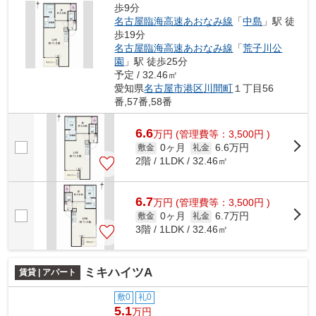
歩9分
名古屋臨海高速あおなみ線
「
中島
」駅 徒
歩19分
名古屋臨海高速あおなみ線
「
荒子川公
園
」駅 徒歩25分
予定 / 32.46㎡
愛知県
名古屋市港区
川間町
１丁目56
番,57番,58番
6.6
万
円
(管理費等：3,500円 )
0ヶ月
6.6万円
敷金
礼金
2階 / 1LDK / 32.46㎡
6.7
万
円
(管理費等：3,500円 )
0ヶ月
6.7万円
敷金
礼金
3階 / 1LDK / 32.46㎡
ミキハイツA
賃貸 | アパート
敷0
礼0
5.1
万円