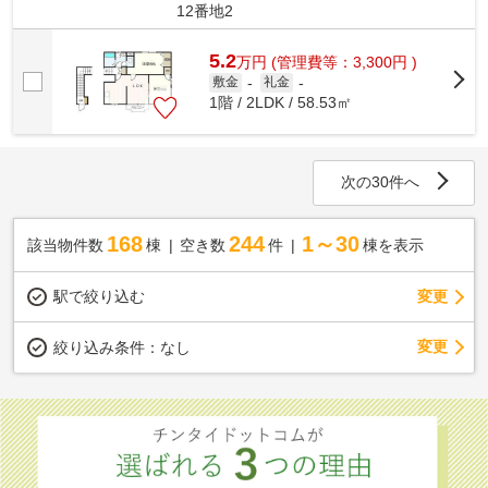
12番地2
5.2
万
円
(管理費等：3,300円 )
敷金
-
礼金
-
1階 / 2LDK / 58.53㎡
次の30件へ
168
244
1～30
該当物件数
棟
空き数
件
棟を表示
駅で絞り込む
変更
変更
絞り込み条件：
なし