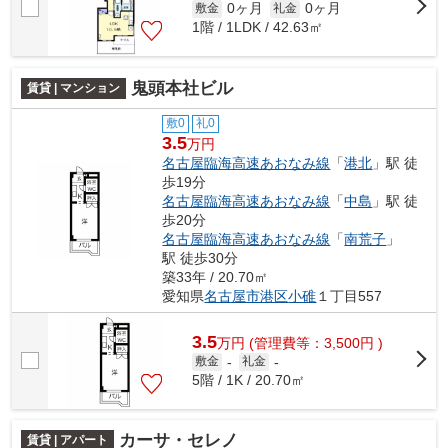
0ヶ月
0ヶ月
敷金
礼金
1階 / 1LDK / 42.63㎡
鬼頭本社ビル
賃貸 | マンション
敷0
礼0
3.5
万円
名古屋臨海高速あおなみ線
「
港北
」駅 徒
歩19分
名古屋臨海高速あおなみ線
「
中島
」駅 徒
歩20分
名古屋臨海高速あおなみ線
「
南荒子
」
駅 徒歩30分
築33年 / 20.70㎡
愛知県
名古屋市港区
小碓
１丁目557
3.5
万
円
(管理費等：3,500円 )
敷金
-
礼金
-
5階 / 1K / 20.70㎡
カーサ・セレノ
賃貸 | アパート