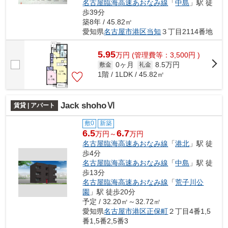
名古屋臨海高速あおなみ線
「
中島
」駅 徒
歩39分
築8年 / 45.82㎡
愛知県
名古屋市港区
当知
３丁目2114番地
5.95
万
円
(管理費等：3,500円 )
0ヶ月
8.5万円
敷金
礼金
1階 / 1LDK / 45.82㎡
Jack shohoⅥ
賃貸 | アパート
敷0
新築
6.5
6.7
万円～
万円
名古屋臨海高速あおなみ線
「
港北
」駅 徒
歩4分
名古屋臨海高速あおなみ線
「
中島
」駅 徒
歩13分
名古屋臨海高速あおなみ線
「
荒子川公
園
」駅 徒歩20分
予定 / 32.20㎡～32.72㎡
愛知県
名古屋市港区
正保町
２丁目4番1,5
番1,5番2,5番3