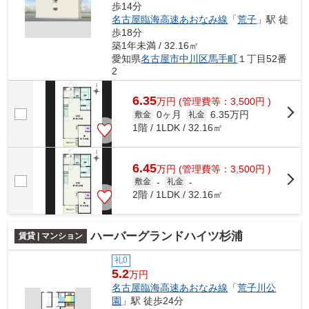
歩14分
名古屋臨海高速あおなみ線
「
荒子
」駅 徒
歩18分
築1年未満 / 32.16㎡
愛知県
名古屋市中川区
馬手町
１丁目52番
2
6.35
万
円
(管理費等：3,500円 )
0ヶ月
6.35万円
敷金
礼金
1階 / 1LDK / 32.16㎡
6.45
万
円
(管理費等：3,500円 )
敷金
-
礼金
-
2階 / 1LDK / 32.16㎡
ハーバーグランドハイツ杉浦
賃貸 | マンション
礼0
5.2
万円
名古屋臨海高速あおなみ線
「
荒子川公
園
」駅 徒歩24分