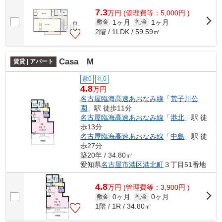
7.3
万
円
(管理費等：5,000円 )
1ヶ月
1ヶ月
敷金
礼金
2階 / 1LDK / 59.59㎡
Casa M
賃貸 | アパート
敷0
礼0
4.8
万円
名古屋臨海高速あおなみ線
「
荒子川公
園
」駅 徒歩11分
名古屋臨海高速あおなみ線
「
港北
」駅 徒
歩13分
名古屋臨海高速あおなみ線
「
中島
」駅 徒
歩27分
築20年 / 34.80㎡
愛知県
名古屋市港区
港北町
３丁目51番地
4.8
万
円
(管理費等：3,900円 )
0ヶ月
0ヶ月
敷金
礼金
1階 / 1R / 34.80㎡