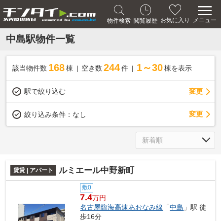
メニュー
お気に入り
物件検索
閲覧履歴
中島駅物件一覧
168
244
1～30
該当物件数
棟
空き数
件
棟を表示
駅で絞り込む
変更
変更
絞り込み条件：
なし
ルミエール中野新町
賃貸 | アパート
敷0
7.4
万円
名古屋臨海高速あおなみ線
「
中島
」駅 徒
歩16分