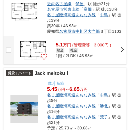
近鉄名古屋線
「
伏屋
」駅 徒歩21分
名古屋市営東山線
「
高畑
」駅 徒歩38分
名古屋臨海高速あおなみ線
「
中島
」駅 徒
歩39分
築30年 / 46.98㎡
愛知県
名古屋市中川区
大当郎
３丁目1103
5.1
万
円
(管理費等：3,000円 )
敷金
-
礼金
-
1階 / 2LDK / 46.98㎡
Jack meitokuⅠ
賃貸 | アパート
敷0
新築
5.45
6.65
万円～
万円
名古屋臨海高速あおなみ線
「
中島
」駅 徒
歩9分
名古屋臨海高速あおなみ線
「
港北
」駅 徒
歩16分
名古屋臨海高速あおなみ線
「
荒子
」駅 徒
歩31分
予定 / 25.73㎡～30.68㎡