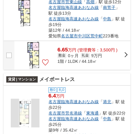
名古屋市営東山線
「
高畑
」駅 徒歩12分
名古屋臨海高速あおなみ線
「
南荒子
」
駅 徒歩13分
名古屋臨海高速あおなみ線
「
中島
」駅 徒
歩19分
築12年 / 44.18㎡
愛知県
名古屋市中川区
荒中町
223番地
6.65
万
円
(管理費等：3,500円 )
0ヶ月
9万円
敷金
礼金
1階 / 1LDK / 44.18㎡
メイボートレス
賃貸 | マンション
敷0
礼0
6.4
万円
名古屋臨海高速あおなみ線
「
港北
」駅 徒
歩22分
名古屋市営名港線
「
東海通
」駅 徒歩22分
名古屋臨海高速あおなみ線
「
中島
」駅 徒
歩25分
築9年 / 35.42㎡