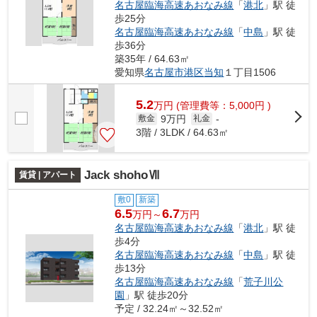
名古屋臨海高速あおなみ線
「
港北
」駅 徒
歩25分
名古屋臨海高速あおなみ線
「
中島
」駅 徒
歩36分
築35年 / 64.63㎡
愛知県
名古屋市港区
当知
１丁目1506
5.2
万
円
(管理費等：5,000円 )
9万円
敷金
礼金
-
3階 / 3LDK / 64.63㎡
Jack shohoⅦ
賃貸 | アパート
敷0
新築
6.5
6.7
万円～
万円
名古屋臨海高速あおなみ線
「
港北
」駅 徒
歩4分
名古屋臨海高速あおなみ線
「
中島
」駅 徒
歩13分
名古屋臨海高速あおなみ線
「
荒子川公
園
」駅 徒歩20分
予定 / 32.24㎡～32.52㎡