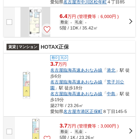
愛知県
名古屋市中川区
松年町
４丁目85
6.4
万
円
(管理費等：6,000円 )
敷金
-
礼金
-
5階 / 1DK / 35.42㎡
HOTAX正保
賃貸 | マンション
敷0
礼0
3.7
万円
名古屋臨海高速あおなみ線
「
港北
」駅 徒
歩6分
名古屋臨海高速あおなみ線
「
荒子川公
園
」駅 徒歩18分
名古屋臨海高速あおなみ線
「
中島
」駅 徒
歩19分
築27年 / 23.26㎡
愛知県
名古屋市港区
正保町
８丁目145-5
3.7
万
円
(管理費等：3,000円 )
敷金
-
礼金
-
5階 / 1K / 23.26㎡