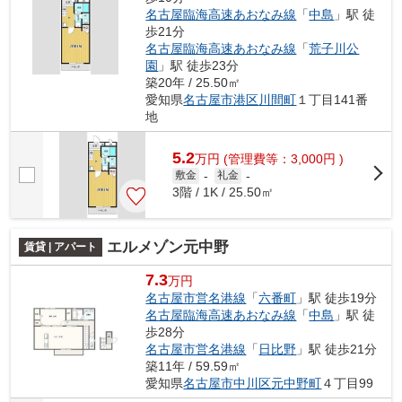
名古屋臨海高速あおなみ線
「
中島
」駅 徒
歩21分
名古屋臨海高速あおなみ線
「
荒子川公
園
」駅 徒歩23分
築20年 / 25.50㎡
愛知県
名古屋市港区
川間町
１丁目141番
地
5.2
万
円
(管理費等：3,000円 )
敷金
-
礼金
-
3階 / 1K / 25.50㎡
エルメゾン元中野
賃貸 | アパート
7.3
万円
名古屋市営名港線
「
六番町
」駅 徒歩19分
名古屋臨海高速あおなみ線
「
中島
」駅 徒
歩28分
名古屋市営名港線
「
日比野
」駅 徒歩21分
築11年 / 59.59㎡
愛知県
名古屋市中川区
元中野町
４丁目99