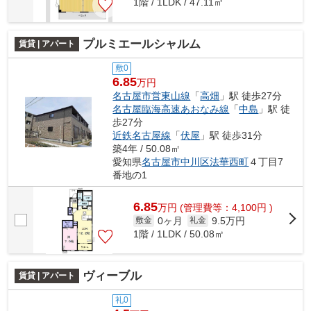
1階 / 1LDK / 47.11㎡
プルミエールシャルム
賃貸 | アパート
敷0
6.85
万円
名古屋市営東山線
「
高畑
」駅 徒歩27分
名古屋臨海高速あおなみ線
「
中島
」駅 徒
歩27分
近鉄名古屋線
「
伏屋
」駅 徒歩31分
築4年 / 50.08㎡
愛知県
名古屋市中川区
法華西町
４丁目7
番地の1
6.85
万
円
(管理費等：4,100円 )
0ヶ月
9.5万円
敷金
礼金
1階 / 1LDK / 50.08㎡
ヴィーブル
賃貸 | アパート
礼0