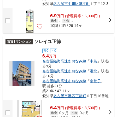
愛知県
名古屋市中川区
草平町
１丁目12-3
6.9
万
円
(管理費等：5,000円 )
敷金
-
礼金
-
10階 / 1R / 29.14㎡
ソレイユ正徳
賃貸 | マンション
敷0
礼0
6.4
万円
名古屋臨海高速あおなみ線
「
中島
」駅 徒
歩9分
名古屋臨海高速あおなみ線
「
港北
」駅 徒
歩16分
名古屋臨海高速あおなみ線
「
南荒子
」
駅 徒歩21分
築21年 / 47.11㎡
愛知県
名古屋市港区
正徳町
６丁目16番地
6.4
万
円
(管理費等：3,500円 )
0ヶ月
0ヶ月
敷金
礼金