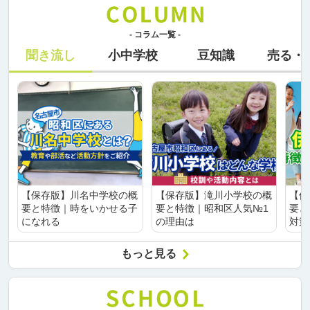
- コラム一覧 -
聞き流し
小中学校
豆知識
売る・
【保存版】川名中学校の概
【保存版】滝川小学校の概
【保
要と特徴｜時をいかせる子
要と特徴｜昭和区人気№1
要と
になれる
の理由は
対策
もっと見る