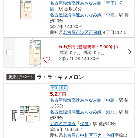
名古屋臨海高速あおなみ線
「
荒子川公
園
」駅 徒歩18分
名古屋臨海高速あおなみ線
「
中島
」駅 徒
歩20分
築27年 / 40.30㎡
愛知県
名古屋市港区
正保町
８丁目112-1
5.5
万
円
(管理費等：5,000円 )
0ヶ月
0ヶ月
敷金
礼金
2階 / 1LDK / 40.30㎡
ラ・ラ・キャメロン
賃貸 | アパート
敷0
礼0
5.2
万円
名古屋臨海高速あおなみ線
「
中島
」駅 徒
歩36分
名古屋臨海高速あおなみ線
「
港北
」駅 徒
歩39分
近鉄名古屋線
「
伏屋
」駅 徒歩40分
築35年 / 58.53㎡
愛知県
名古屋市中川区
下之一色町
字操出