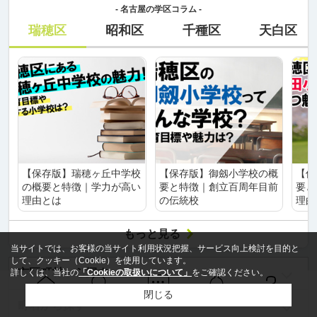
- 名古屋の学区コラム -
瑞穂区
昭和区
千種区
天白区
【保存版】瑞穂ヶ丘中学校
【保存版】御劔小学校の概
【保
の概要と特徴｜学力が高い
要と特徴｜創立百周年目前
要と
理由とは
の伝統校
理由
もっと見る
当サイトでは、お客様の当サイト利用状況把握、サービス向上検討を目的と
して、クッキー（Cookie）を使用しています。
市区町村から探す
詳しくは、当社の
「Cookieの取扱いについて」
をご確認ください。
閉じる
Ｑ＆Ａ
ホーム
問い合せ
物件検索
お知らせ
町名から探す