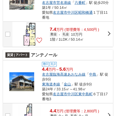
名古屋市営名港線
「
六番町
」駅 徒歩20分
築1年 / 50.14㎡
愛知県
名古屋市中川区
昭和橋通
１丁目11
番地
7.4
万
円
(管理費等：4,500円 )
10万円
敷金
-
礼金
1階 / 1LDK / 50.14㎡
アンテノール
賃貸 | アパート
敷0
礼0
4.4
5.6
万円～
万円
名古屋臨海高速あおなみ線
「
中島
」駅 徒
歩9分
東海道本線
「
金山
」駅 徒歩9分
築24年 / 33.15㎡～41.98㎡
愛知県
名古屋市中川区
東中島町
６丁目17
番地3
4.4
万
円
(管理費等：2,800円 )
0ヶ月
0ヶ月
敷金
礼金