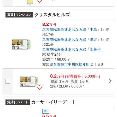
クリスタルヒルズ
賃貸 | マンション
8.2
万円
名古屋臨海高速あおなみ線
「
中島
」駅 徒
歩17分
名古屋臨海高速あおなみ線
「
港北
」駅 徒
歩21分
名古屋臨海高速あおなみ線
「
南荒子
」
駅 徒歩24分
築29年 / 68.00㎡
愛知県
名古屋市中川区
松年町
２丁目8
8.2
万
円
(管理費等：5,000円 )
1ヶ月
1ヶ月
敷金
礼金
2階 / 2LDK / 68.00㎡
カーサ・イリーデ Ⅰ
賃貸 | アパート
敷0
6.5
万円