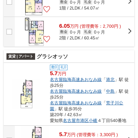
0ヶ月
0ヶ月
敷金
礼金
1階 / 2LDK / 54.07㎡
6.05
万
円
(管理費等：2,700円 )
0ヶ月
0ヶ月
敷金
礼金
2階 / 2LDK / 60.45㎡
グラシオッソ
賃貸 | アパート
敷0
礼0
5.7
万円
名古屋臨海高速あおなみ線
「
港北
」駅 徒
歩25分
名古屋臨海高速あおなみ線
「
中島
」駅 徒
歩25分
名古屋臨海高速あおなみ線
「
荒子川公
園
」駅 徒歩35分
築20年 / 42.63㎡
愛知県
名古屋市港区
小碓
４丁目540番地
5.7
万
円
(管理費等：3,300円 )