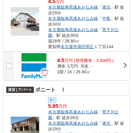
4.5
万円
名古屋臨海高速あおなみ線
「
港北
」駅 徒
歩29分
名古屋臨海高速あおなみ線
「
中島
」駅 徒
歩34分
名古屋臨海高速あおなみ線
「
荒子川公
園
」駅 徒歩38分
築28年 / 28.80㎡
愛知県
名古屋市港区
明正
１丁目144
4.5
万
円
(管理費等：3,500円 )
5万円
敷金
礼金
-
1階 / 1K / 28.80㎡
ボニート Ⅰ
賃貸 | アパート
敷0
5.95
万円
名古屋臨海高速あおなみ線
「
荒子川公
園
」駅 徒歩26分
名古屋臨海高速あおなみ線
「
港北
」駅 徒
歩29分