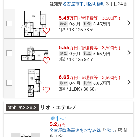
愛知県
名古屋市中川区
明徳町
３丁目24番
5.45
万
円
(管理費等：3,500円 )
0ヶ月
5.45万円
敷金
礼金
1階 / 1K / 25.73㎡
5.55
万
円
(管理費等：3,500円 )
0ヶ月
5.55万円
敷金
礼金
2階 / 1K / 25.92㎡
6.65
万
円
(管理費等：3,500円 )
0ヶ月
6.65万円
敷金
礼金
3階 / 1LDK / 30.68㎡
リオ・エテルノ
賃貸 | マンション
敷0
礼0
5.2
万円
名古屋臨海高速あおなみ線
「
港北
」駅 徒
歩10分