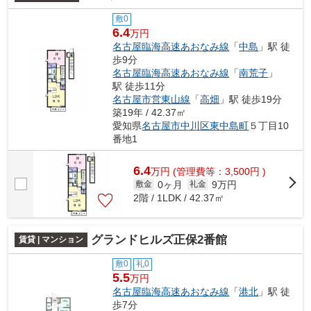
敷0
6.4
万円
名古屋臨海高速あおなみ線
「
中島
」駅 徒
歩9分
名古屋臨海高速あおなみ線
「
南荒子
」
駅 徒歩11分
名古屋市営東山線
「
高畑
」駅 徒歩19分
築19年 / 42.37㎡
愛知県
名古屋市中川区
東中島町
５丁目10
番地1
6.4
万
円
(管理費等：3,500円 )
0ヶ月
9万円
敷金
礼金
2階 / 1LDK / 42.37㎡
グランドヒルズ正保2番館
賃貸 | マンション
敷0
礼0
5.5
万円
名古屋臨海高速あおなみ線
「
港北
」駅 徒
歩7分