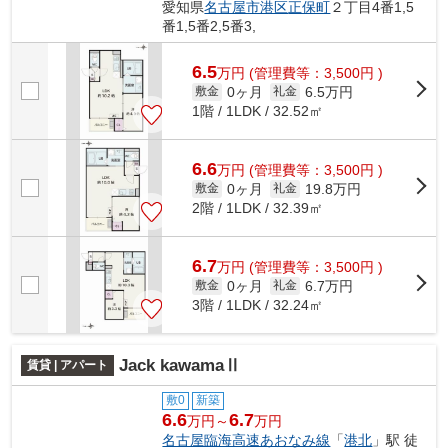
愛知県
名古屋市港区
正保町
２丁目4番1,5
番1,5番2,5番3,
6.5
万
円
(管理費等：3,500円 )
0ヶ月
6.5万円
敷金
礼金
1階 / 1LDK / 32.52㎡
6.6
万
円
(管理費等：3,500円 )
0ヶ月
19.8万円
敷金
礼金
2階 / 1LDK / 32.39㎡
6.7
万
円
(管理費等：3,500円 )
0ヶ月
6.7万円
敷金
礼金
3階 / 1LDK / 32.24㎡
Jack kawamaⅡ
賃貸 | アパート
敷0
新築
6.6
6.7
万円～
万円
名古屋臨海高速あおなみ線
「
港北
」駅 徒