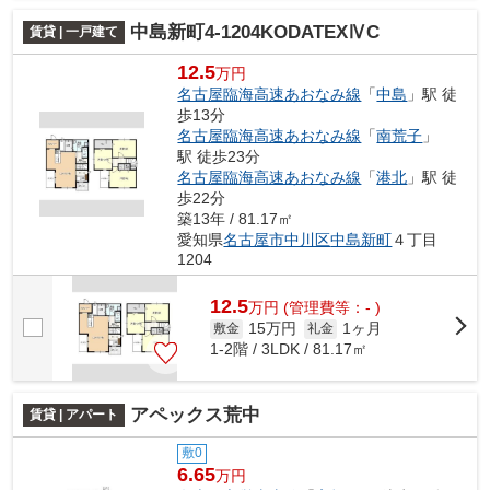
中島新町4-1204KODATEXⅣC
賃貸 | 一戸建て
12.5
万円
名古屋臨海高速あおなみ線
「
中島
」駅 徒
歩13分
名古屋臨海高速あおなみ線
「
南荒子
」
駅 徒歩23分
名古屋臨海高速あおなみ線
「
港北
」駅 徒
歩22分
築13年 / 81.17㎡
愛知県
名古屋市中川区
中島新町
４丁目
1204
12.5
万
円
(管理費等：- )
15万円
1ヶ月
敷金
礼金
1-2階 / 3LDK / 81.17㎡
アペックス荒中
賃貸 | アパート
敷0
6.65
万円