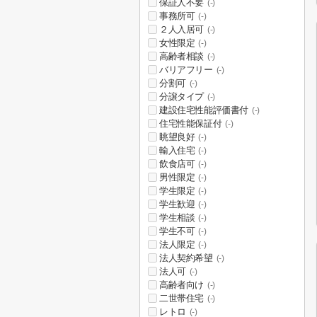
保証人不要
(-)
事務所可
(-)
２人入居可
(-)
女性限定
(-)
高齢者相談
(-)
バリアフリー
(-)
分割可
(-)
分譲タイプ
(-)
建設住宅性能評価書付
(-)
住宅性能保証付
(-)
眺望良好
(-)
輸入住宅
(-)
飲食店可
(-)
男性限定
(-)
学生限定
(-)
学生歓迎
(-)
学生相談
(-)
学生不可
(-)
法人限定
(-)
法人契約希望
(-)
法人可
(-)
高齢者向け
(-)
二世帯住宅
(-)
レトロ
(-)