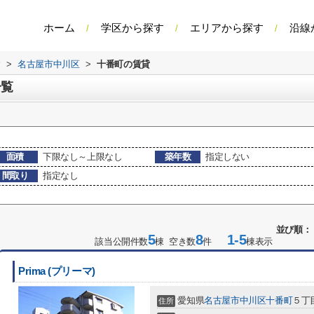
ホーム
学区から探す
エリアから探す
沿線
す
>
名古屋市中川区
>
十番町の賃貸
一覧
面積
下限なし～上限なし
築年数
指定しない
間取り
指定なし
並び順：
5
8
1-5
該当公開件数
棟 空き数
件
棟表示
Prima (プリーマ)
愛知県
名古屋市中川区
十番町
５丁目
住所