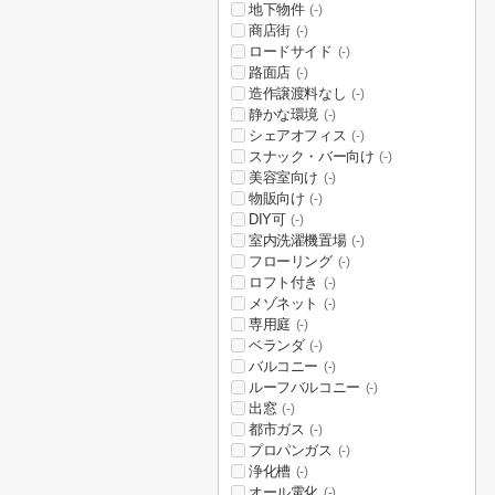
地下物件
(-)
商店街
(-)
ロードサイド
(-)
路面店
(-)
造作譲渡料なし
(-)
静かな環境
(-)
シェアオフィス
(-)
スナック・バー向け
(-)
美容室向け
(-)
物販向け
(-)
DIY可
(-)
室内洗濯機置場
(-)
フローリング
(-)
ロフト付き
(-)
メゾネット
(-)
専用庭
(-)
ベランダ
(-)
バルコニー
(-)
ルーフバルコニー
(-)
出窓
(-)
都市ガス
(-)
プロパンガス
(-)
浄化槽
(-)
オール電化
(-)