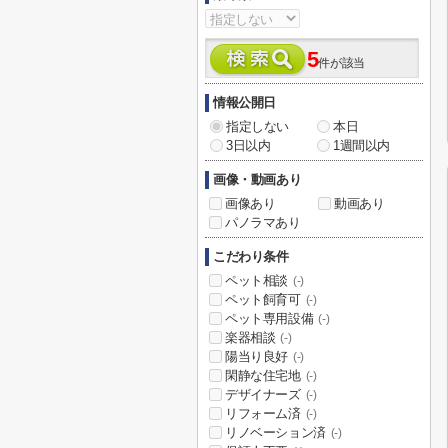
5
件が該当
情報公開日
指定しない
本日
3日以内
1週間以内
画像・動画あり
画像あり
動画あり
パノラマあり
こだわり条件
ペット相談
(-)
ペット飼育可
(-)
ペット専用設備
(-)
楽器相談
(-)
陽当り良好
(-)
閑静な住宅地
(-)
デザイナーズ
(-)
リフォーム済
(-)
リノベーション済
(-)