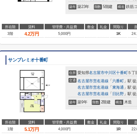
築23年
5階建
鉄筋
築年
階数
構造
所在階
賃料
管理費・共益費
敷金
礼金
間取り
4.2
万円
3階
5,000円
1K
24
サンプレミオ十番町
愛知県
名古屋市中川区
十番町
５丁目
住所
交通
名古屋市営名港線
「
六番町
」駅 徒
名古屋市営名港線
「
東海通
」駅 徒
名古屋市営名港線
「
日比野
」駅 徒
築9年
2階建
木造
築年
階数
構造
所在階
賃料
管理費・共益費
敷金
礼金
間取り
5.1
万円
1階
4,000円
1R
22