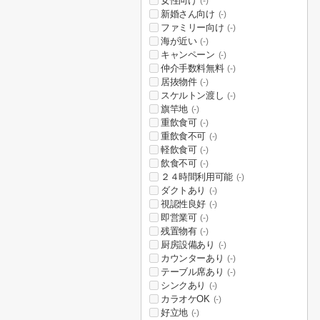
女性向け
(-)
新婚さん向け
(-)
ファミリー向け
(-)
海が近い
(-)
キャンペーン
(-)
仲介手数料無料
(-)
居抜物件
(-)
スケルトン渡し
(-)
旗竿地
(-)
重飲食可
(-)
重飲食不可
(-)
軽飲食可
(-)
飲食不可
(-)
２４時間利用可能
(-)
ダクトあり
(-)
視認性良好
(-)
即営業可
(-)
残置物有
(-)
厨房設備あり
(-)
カウンターあり
(-)
テーブル席あり
(-)
シンクあり
(-)
カラオケOK
(-)
好立地
(-)