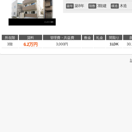
築8年
3階建
木造
築年
階数
構造
所在階
賃料
管理費・共益費
敷金
礼金
間取り
6.2
万円
3階
3,000円
1LDK
30