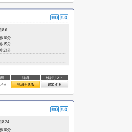
8-6
歩10分
歩15分
歩23分
面積
詳細
検討リスト
.54㎡
詳細を見る
追加する
8-24
歩10分