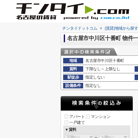
チンタイドットコム
>
(賃貸)地域から探
名古屋市中川区十番町 物件
地域
名古屋市中川区十番町
賃料
下限なし～上限なし
駅徒歩
指定しない
設備条件
指定なし
アパート
マンション
一戸建て
▼賃料
～