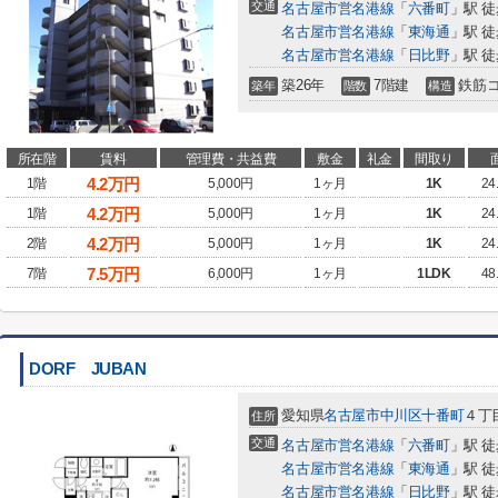
交通
名古屋市営名港線
「
六番町
」駅 徒
名古屋市営名港線
「
東海通
」駅 徒
名古屋市営名港線
「
日比野
」駅 徒
築26年
7階建
鉄筋
築年
階数
構造
所在階
賃料
管理費・共益費
敷金
礼金
間取り
4.2
万円
1階
5,000円
1ヶ月
1K
24
4.2
万円
1階
5,000円
1ヶ月
1K
24
4.2
万円
2階
5,000円
1ヶ月
1K
24
7.5
万円
7階
6,000円
1ヶ月
1LDK
48
DORF JUBAN
愛知県
名古屋市中川区
十番町
４丁目
住所
交通
名古屋市営名港線
「
六番町
」駅 徒
名古屋市営名港線
「
東海通
」駅 徒
名古屋市営名港線
「
日比野
」駅 徒