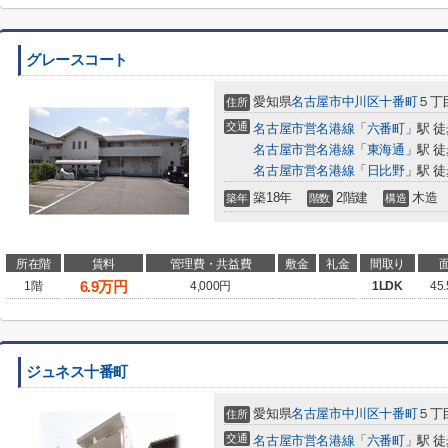
グレースコート
愛知県
名古屋市中川区
十番町
５丁目
住所
交通
名古屋市営名港線
「
六番町
」駅 徒
名古屋市営名港線
「
東海通
」駅 徒
名古屋市営名港線
「
日比野
」駅 徒
築18年
2階建
木造
築年
階数
構造
所在階
賃料
管理費・共益費
敷金
礼金
間取り
6.9
万円
1階
4,000円
1LDK
45
ジュネス十番町
愛知県
名古屋市中川区
十番町
５丁目
住所
交通
名古屋市営名港線
「
六番町
」駅 徒