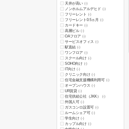
天井が高い
(-)
ノンホルムアルデヒド
(-)
フリーレント
(-)
フリーレント0.5ヵ月
(-)
カードキー
(-)
高層ビル
(-)
OAフロア
(-)
サービスオフィス
(-)
駅直結
(-)
ワンフロア
(-)
スクール向け
(-)
SOHO向け
(-)
IT向け
(-)
クリニック向け
(-)
住宅金融支援機構利用可
(-)
オープンハウス
(-)
UR賃貸
(-)
住宅供給公社（JKK）
(-)
外国人可
(-)
ガスコンロ設置可
(-)
ルームシェア可
(-)
学生向け
(-)
カップル向け
(-)