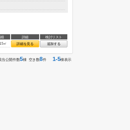
面積
詳細
検討リスト
.15㎡
詳細を見る
追加する
5
8
1-5
該当公開件数
棟 空き数
件
棟表示