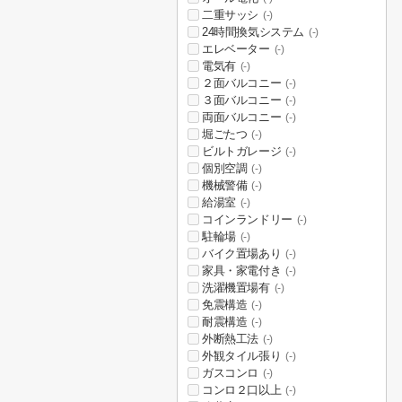
二重サッシ
(-)
24時間換気システム
(-)
エレベーター
(-)
電気有
(-)
２面バルコニー
(-)
３面バルコニー
(-)
両面バルコニー
(-)
堀ごたつ
(-)
ビルトガレージ
(-)
個別空調
(-)
機械警備
(-)
給湯室
(-)
コインランドリー
(-)
駐輪場
(-)
バイク置場あり
(-)
家具・家電付き
(-)
洗濯機置場有
(-)
免震構造
(-)
耐震構造
(-)
外断熱工法
(-)
外観タイル張り
(-)
ガスコンロ
(-)
コンロ２口以上
(-)