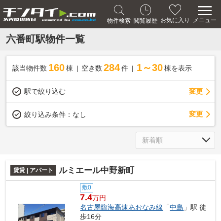
メニュー
お気に入り
物件検索
閲覧履歴
六番町駅物件一覧
160
284
1～30
該当物件数
棟
空き数
件
棟を表示
駅で絞り込む
変更
変更
絞り込み条件：
なし
ルミエール中野新町
賃貸 | アパート
敷0
7.4
万円
名古屋臨海高速あおなみ線
「
中島
」駅 徒
歩16分