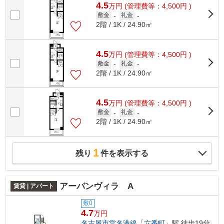
4.5
万
円
(管理費等：4,500円 )
敷金
-
礼金
-
2階 / 1K / 24.90㎡
4.5
万
円
(管理費等：4,500円 )
敷金
-
礼金
-
2階 / 1K / 24.90㎡
4.5
万
円
(管理費等：4,500円 )
敷金
-
礼金
-
2階 / 1K / 24.90㎡
1
残り
件を表示する
アーバンヴィラ A
賃貸 | アパート
敷0
4.7
万円
名古屋市営名港線
「
六番町
」駅 徒歩19分