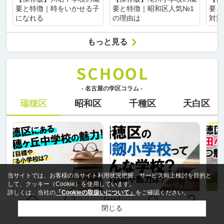
要と特徴｜時をいかせる子
要と特徴｜昭和区人気№1
要と
になれる
の理由は
対策
もっと見る
- 名古屋の学区コラム -
瑞穂区
昭和区
千種区
天白区
当サイトでは、お客様の当サイト利用状況把握、サービス向上検討を目的と
して、クッキー（Cookie）を使用しています。
詳しくは、当社の
「Cookieの取扱いについて」
をご確認ください。
【保存版】瑞穂ヶ丘中学校
【保存版】御劔小学校の概
【保
閉じる
Ｑ＆Ａ
ホーム
問い合せ
物件検索
お知らせ
の概要と特徴｜学力が高い
要と特徴｜創立百周年目前
要と
理由とは
の伝統校
理由