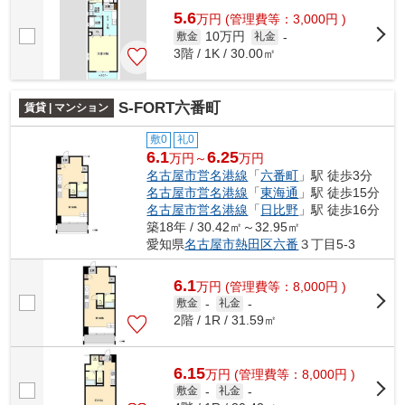
5.6
万
円
(管理費等：3,000円 )
10万円
敷金
礼金
-
3階 / 1K / 30.00㎡
S-FORT六番町
賃貸 | マンション
敷0
礼0
6.1
6.25
万円～
万円
名古屋市営名港線
「
六番町
」駅 徒歩3分
名古屋市営名港線
「
東海通
」駅 徒歩15分
名古屋市営名港線
「
日比野
」駅 徒歩16分
築18年 / 30.42㎡～32.95㎡
愛知県
名古屋市熱田区
六番
３丁目5-3
6.1
万
円
(管理費等：8,000円 )
敷金
-
礼金
-
2階 / 1R / 31.59㎡
6.15
万
円
(管理費等：8,000円 )
敷金
-
礼金
-