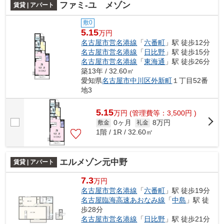
ファミ-ユ メゾン
賃貸 | アパート
敷0
5.15
万円
名古屋市営名港線
「
六番町
」駅 徒歩12分
名古屋市営名港線
「
日比野
」駅 徒歩15分
名古屋市営名港線
「
東海通
」駅 徒歩26分
築13年 / 32.60㎡
愛知県
名古屋市中川区
外新町
１丁目52番
地3
5.15
万
円
(管理費等：3,500円 )
0ヶ月
8万円
敷金
礼金
1階 / 1R / 32.60㎡
エルメゾン元中野
賃貸 | アパート
7.3
万円
名古屋市営名港線
「
六番町
」駅 徒歩19分
名古屋臨海高速あおなみ線
「
中島
」駅 徒
歩28分
名古屋市営名港線
「
日比野
」駅 徒歩21分