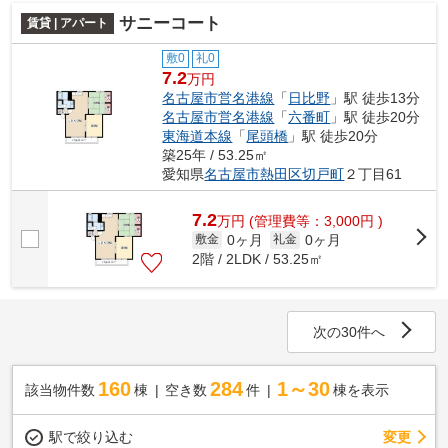
サニーコート
賃貸 | アパート
敷0
礼0
7.2
万円
名古屋市営名港線
「
日比野
」駅 徒歩13分
名古屋市営名港線
「
六番町
」駅 徒歩20分
東海道本線
「
尾頭橋
」駅 徒歩20分
築25年 / 53.25㎡
愛知県
名古屋市熱田区
切戸町
２丁目61
7.2
万
円
(管理費等：3,000円 )
0ヶ月
0ヶ月
敷金
礼金
2階 / 2LDK / 53.25㎡
次の30件へ
160
284
1～30
該当物件数
棟
空き数
件
棟を表示
駅で絞り込む
変更