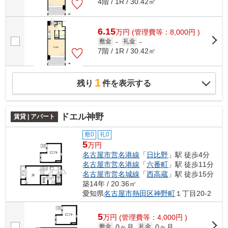
4階 / 1R / 30.42㎡
6.15
万
円
(管理費等：8,000円 )
敷金
-
礼金
-
7階 / 1R / 30.42㎡
1
残り
件を表示する
ドエル神野
賃貸 | アパート
敷0
礼0
5
万円
名古屋市営名港線
「
日比野
」駅 徒歩4分
名古屋市営名港線
「
六番町
」駅 徒歩11分
名古屋市営名城線
「
西高蔵
」駅 徒歩15分
築14年 / 20.36㎡
愛知県
名古屋市熱田区
神野町
１丁目20-2
5
万
円
(管理費等：4,000円 )
0ヶ月
0ヶ月
敷金
礼金