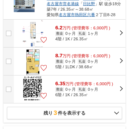
名古屋市営名港線
「
日比野
」駅 徒歩18分
築7年 / 26.35㎡～38.68㎡
愛知県
名古屋市熱田区
六番
２丁目8-28
6.2
万
円
(管理費等：6,000円 )
0ヶ月
1ヶ月
敷金
礼金
4階 / 1K / 26.35㎡
8.7
万
円
(管理費等：6,000円 )
0ヶ月
0ヶ月
敷金
礼金
5階 / 1LDK / 38.68㎡
6.35
万
円
(管理費等：6,000円 )
0ヶ月
0ヶ月
敷金
礼金
6階 / 1K / 26.35㎡
3
残り
件を表示する