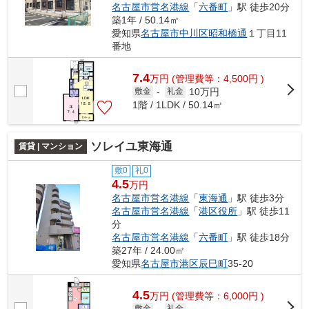
名古屋市営名港線
「
六番町
」駅 徒歩20分
築1年 / 50.14㎡
愛知県
名古屋市中川区
昭和橋通
１丁目11
番地
7.4
万
円
(管理費等：4,500円 )
10万円
敷金
-
礼金
1階 / 1LDK / 50.14㎡
ソレイユ東海通
賃貸 | マンション
敷0
礼0
4.5
万円
名古屋市営名港線
「
東海通
」駅 徒歩3分
名古屋市営名港線
「
港区役所
」駅 徒歩11
分
名古屋市営名港線
「
六番町
」駅 徒歩18分
築27年 / 24.00㎡
愛知県
名古屋市港区
辰巳町
35-20
4.5
万
円
(管理費等：6,000円 )
敷金
礼金