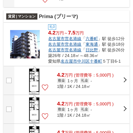
Prima (プリーマ)
賃貸 | マンション
礼0
4.2
7.5
万円～
万円
名古屋市営名港線
「
六番町
」駅 徒歩12分
名古屋市営名港線
「
東海通
」駅 徒歩18分
名古屋市営名港線
「
日比野
」駅 徒歩26分
築26年 / 24.18㎡～48.36㎡
愛知県
名古屋市中川区
十番町
５丁目6-1
4.2
万
円
(管理費等：5,000円 )
1ヶ月
敷金
礼金
-
1階 / 1K / 24.18㎡
4.2
万
円
(管理費等：5,000円 )
1ヶ月
敷金
礼金
-
1階 / 1K / 24.18㎡
4.2
万
円
(管理費等：5,000円 )