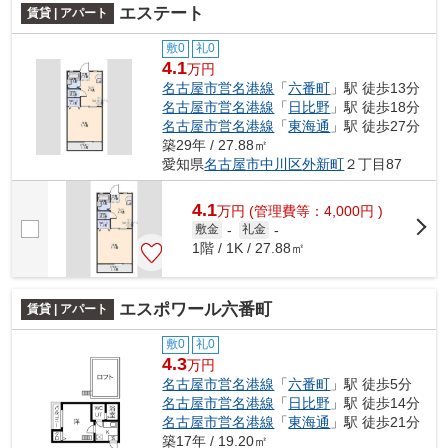
エステート
賃貸 | アパート
敷0
礼0
4.1
万円
名古屋市営名港線
「
六番町
」駅 徒歩13分
名古屋市営名港線
「
日比野
」駅 徒歩18分
名古屋市営名港線
「
東海通
」駅 徒歩27分
築29年 / 27.88㎡
愛知県
名古屋市中川区
外新町
２丁目87
4.1
万
円
(管理費等：4,000円 )
敷金
-
礼金
-
1階 / 1K / 27.88㎡
エスポワール六番町
賃貸 | アパート
敷0
礼0
4.3
万円
名古屋市営名港線
「
六番町
」駅 徒歩5分
名古屋市営名港線
「
日比野
」駅 徒歩14分
名古屋市営名港線
「
東海通
」駅 徒歩21分
築17年 / 19.20㎡