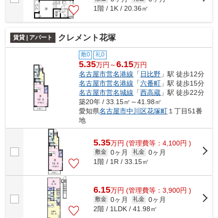
1階 / 1K / 20.36㎡
クレメント花塚
賃貸 | アパート
敷0
礼0
5.35
6.15
万円～
万円
名古屋市営名港線
「
日比野
」駅 徒歩12分
名古屋市営名港線
「
六番町
」駅 徒歩15分
名古屋市営名城線
「
西高蔵
」駅 徒歩22分
築20年 / 33.15㎡～41.98㎡
愛知県
名古屋市中川区
花塚町
１丁目51番
地
5.35
万
円
(管理費等：4,100円 )
0ヶ月
0ヶ月
敷金
礼金
1階 / 1R / 33.15㎡
6.15
万
円
(管理費等：3,900円 )
0ヶ月
0ヶ月
敷金
礼金
2階 / 1LDK / 41.98㎡