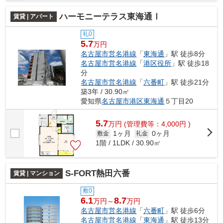
ハーモニーテラス東海通Ⅰ
賃貸 | アパート
礼0
5.7
万円
名古屋市営名港線
「
東海通
」駅 徒歩8分
名古屋市営名港線
「
港区役所
」駅 徒歩18
分
名古屋市営名港線
「
六番町
」駅 徒歩21分
築3年 / 30.90㎡
愛知県
名古屋市港区
東海通
５丁目20
5.7
万
円
(管理費等：4,000円 )
1ヶ月
0ヶ月
敷金
礼金
1階 / 1LDK / 30.90㎡
S-FORT熱田六番
賃貸 | マンション
敷0
6.1
8.7
万円～
万円
名古屋市営名港線
「
六番町
」駅 徒歩6分
名古屋市営名港線
「
東海通
」駅 徒歩13分