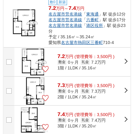
敷0
新築
7.2
7.4
万円～
万円
名古屋市営名港線
「
東海通
」駅 徒歩12分
名古屋市営名港線
「
六番町
」駅 徒歩17分
名古屋市営名港線
「
港区役所
」駅 徒歩23
分
予定 / 35.16㎡～35.24㎡
愛知県
名古屋市熱田区
三番町
710-4
7.2
万
円
(管理費等：3,500円 )
0ヶ月
7.2万円
敷金
礼金
1階 / 1LDK / 35.16㎡
7.3
万
円
(管理費等：3,500円 )
0ヶ月
7.3万円
敷金
礼金
2階 / 1LDK / 35.24㎡
7.4
万
円
(管理費等：3,500円 )
0ヶ月
7.4万円
敷金
礼金
3階 / 1LDK / 35.20㎡