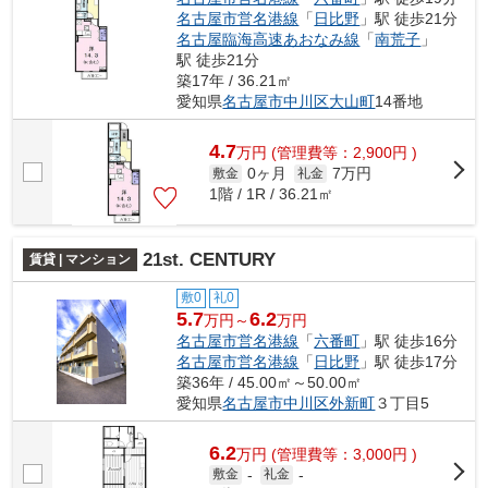
名古屋市営名港線
「
日比野
」駅 徒歩21分
名古屋臨海高速あおなみ線
「
南荒子
」
駅 徒歩21分
築17年 / 36.21㎡
愛知県
名古屋市中川区
大山町
14番地
4.7
万
円
(管理費等：2,900円 )
0ヶ月
7万円
敷金
礼金
1階 / 1R / 36.21㎡
21st. CENTURY
賃貸 | マンション
敷0
礼0
5.7
6.2
万円～
万円
名古屋市営名港線
「
六番町
」駅 徒歩16分
名古屋市営名港線
「
日比野
」駅 徒歩17分
築36年 / 45.00㎡～50.00㎡
愛知県
名古屋市中川区
外新町
３丁目5
6.2
万
円
(管理費等：3,000円 )
敷金
-
礼金
-