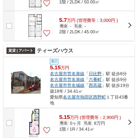
1階 / 2LDK / 50.00㎡
5.7
万
円
(管理費等：3,000円 )
敷金
-
礼金
-
2階 / 2LDK / 45.00㎡
ティーズハウス
賃貸 | アパート
敷0
5.15
万円
名古屋市営名港線
「
日比野
」駅 徒歩8分
名古屋市営名港線
「
六番町
」駅 徒歩9分
名古屋市営名城線
「
西高蔵
」駅 徒歩19分
築18年 / 34.41㎡
愛知県
名古屋市熱田区
西野町
１丁目43番
地
5.15
万
円
(管理費等：2,900円 )
0ヶ月
8万円
敷金
礼金
1階 / 1R / 34.41㎡