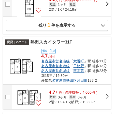
1ヶ月
敷金
礼金
-
2階 / 1K / 24.18㎡
1
残り
件を表示する
熱田スカイタワー31F
賃貸 | アパート
敷0
礼0
4.7
万円
名古屋市営名港線
「
六番町
」駅 徒歩11分
名古屋市営名港線
「
日比野
」駅 徒歩13分
名古屋市営名城線
「
西高蔵
」駅 徒歩23分
築15年 / 19.80㎡
愛知県
名古屋市熱田区
河田町
136-2
4.7
万
円
(管理費等：4,000円 )
0ヶ月
0ヶ月
敷金
礼金
2階 / 1K＋1S(納戸) / 19.80㎡