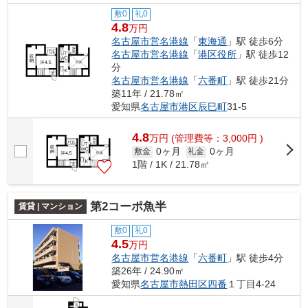
敷0
礼0
4.8
万円
名古屋市営名港線
「
東海通
」駅 徒歩6分
名古屋市営名港線
「
港区役所
」駅 徒歩12
分
名古屋市営名港線
「
六番町
」駅 徒歩21分
築11年 / 21.78㎡
愛知県
名古屋市港区
辰巳町
31-5
4.8
万
円
(管理費等：3,000円 )
0ヶ月
0ヶ月
敷金
礼金
1階 / 1K / 21.78㎡
第2コーポ魚半
賃貸 | マンション
敷0
礼0
4.5
万円
名古屋市営名港線
「
六番町
」駅 徒歩4分
築26年 / 24.90㎡
愛知県
名古屋市熱田区
四番
１丁目4-24