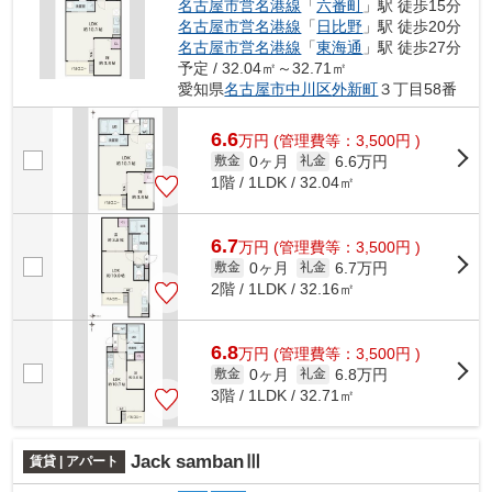
名古屋市営名港線
「
六番町
」駅 徒歩15分
名古屋市営名港線
「
日比野
」駅 徒歩20分
名古屋市営名港線
「
東海通
」駅 徒歩27分
予定 / 32.04㎡～32.71㎡
愛知県
名古屋市中川区
外新町
３丁目58番
6.6
万
円
(管理費等：3,500円 )
0ヶ月
6.6万円
敷金
礼金
1階 / 1LDK / 32.04㎡
6.7
万
円
(管理費等：3,500円 )
0ヶ月
6.7万円
敷金
礼金
2階 / 1LDK / 32.16㎡
6.8
万
円
(管理費等：3,500円 )
0ヶ月
6.8万円
敷金
礼金
3階 / 1LDK / 32.71㎡
Jack sambanⅢ
賃貸 | アパート