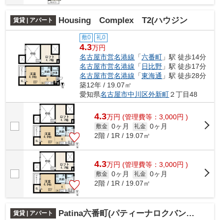
Housing Complex T2(ハウジン
賃貸 | アパート
敷0
礼0
4.3
万円
名古屋市営名港線
「
六番町
」駅 徒歩14分
名古屋市営名港線
「
日比野
」駅 徒歩17分
名古屋市営名港線
「
東海通
」駅 徒歩28分
築12年 / 19.07㎡
愛知県
名古屋市中川区
外新町
２丁目48
4.3
万
円
(管理費等：3,000円 )
0ヶ月
0ヶ月
敷金
礼金
2階 / 1R / 19.07㎡
4.3
万
円
(管理費等：3,000円 )
0ヶ月
0ヶ月
敷金
礼金
2階 / 1R / 19.07㎡
Patina六番町(パティーナロクバンチョウ)
賃貸 | アパート