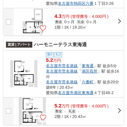
愛知県
名古屋市熱田区
六番
１丁目3-26
4.3
万
円
(管理費等：4,000円 )
0ヶ月
0ヶ月
敷金
礼金
1階 / 1K / 19.20㎡
ハーモニーテラス東海通
賃貸 | アパート
敷0
礼0
5.2
万円
名古屋市営名港線
「
東海通
」駅 徒歩5分
名古屋市営名港線
「
港区役所
」駅 徒歩16
分
名古屋市営名港線
「
六番町
」駅 徒歩20分
築8年 / 20.43㎡
愛知県
名古屋市港区
東海通
４丁目48-2
5.2
万
円
(管理費等：4,000円 )
敷金
-
礼金
-
2階 / 1K / 20.43㎡