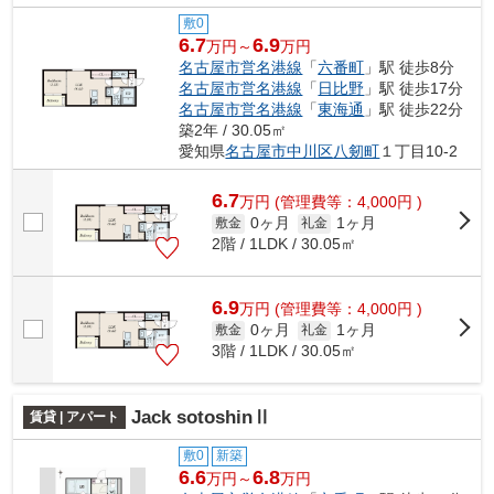
敷0
6.7
6.9
万円～
万円
名古屋市営名港線
「
六番町
」駅 徒歩8分
名古屋市営名港線
「
日比野
」駅 徒歩17分
名古屋市営名港線
「
東海通
」駅 徒歩22分
築2年 / 30.05㎡
愛知県
名古屋市中川区
八剱町
１丁目10-2
6.7
万
円
(管理費等：4,000円 )
0ヶ月
1ヶ月
敷金
礼金
2階 / 1LDK / 30.05㎡
6.9
万
円
(管理費等：4,000円 )
0ヶ月
1ヶ月
敷金
礼金
3階 / 1LDK / 30.05㎡
Jack sotoshinⅡ
賃貸 | アパート
敷0
新築
6.6
6.8
万円～
万円