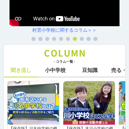
村雲小学校に関するコラム＞＞
- コラム一覧 -
聞き流し
小中学校
豆知識
売る・
【保存版】川名中学校の概
【保存版】滝川小学校の概
【保