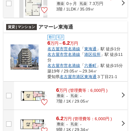
0ヶ月
7.3万円
敷金
礼金
3階 / 1LDK / 35.09㎡
アマーレ東海通
賃貸 | マンション
敷0
礼0
6
6.2
万円～
万円
名古屋市営名港線
「
東海通
」駅 徒歩1分
名古屋市営名港線
「
港区役所
」駅 徒歩11
分
名古屋市営名港線
「
六番町
」駅 徒歩15分
築19年 / 29.05㎡～29.34㎡
愛知県
名古屋市港区
東海通
３丁目21-1
6
万
円
(管理費等：6,000円 )
敷金
-
礼金
-
7階 / 1K / 29.05㎡
6.2
万
円
(管理費等：6,000円 )
敷金
-
礼金
-
9階 / 1K / 29.34㎡