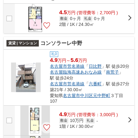
4.5
万
円
(管理費等：2,700円 )
0ヶ月
0ヶ月
敷金
礼金
2階 / 1K / 24.30㎡
コンソラーレ中野
賃貸 | マンション
礼0
4.9
5.6
万円～
万円
名古屋市営名港線
「
日比野
」駅 徒歩20分
名古屋臨海高速あおなみ線
「
南荒子
」
駅 徒歩24分
名古屋市営名港線
「
六番町
」駅 徒歩27分
築21年 / 30.00㎡
愛知県
名古屋市中川区
元中野町
３丁目
107
4.9
万
円
(管理費等：3,000円 )
10万円
敷金
礼金
-
1階 / 1K / 30.00㎡