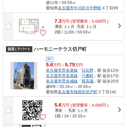
築11年 / 59.59㎡
愛知県
名古屋市中川区
元中野町
４丁目99
7.3
万
円
(管理費等：5,000円 )
1ヶ月
1ヶ月
敷金
礼金
2階 / 1LDK / 59.59㎡
ハーモニーテラス切戸町
賃貸 | アパート
敷0
5.6
5.75
万円～
万円
名古屋市営名港線
「
日比野
」駅 徒歩12分
名古屋市営名港線
「
六番町
」駅 徒歩17分
名古屋市営名城線
「
西高蔵
」駅 徒歩20分
築8年 / 20.24㎡～20.55㎡
愛知県
名古屋市熱田区
切戸町
３丁目142
5.6
万
円
(管理費等：4,000円 )
1ヶ月
敷金
-
礼金
1階 / 1K / 20.55㎡