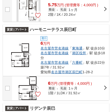
5.75
万
円
(管理費等：4,000円 )
1ヶ月
敷金
-
礼金
2階 / 1K / 20.24㎡
ハーモニーテラス辰巳町
賃貸 | アパート
敷0
6
万円
名古屋市営名港線
「
東海通
」駅 徒歩10分
名古屋市営名港線
「
港区役所
」駅 徒歩18
分
名古屋市営名港線
「
六番町
」駅 徒歩22分
築7年 / 31.92㎡
愛知県
名古屋市港区
辰巳町
1-28-2
6
万
円
(管理費等：4,000円 )
1ヶ月
敷金
-
礼金
1階 / 1LDK / 31.92㎡
リデンテ辰巳
賃貸 | アパート