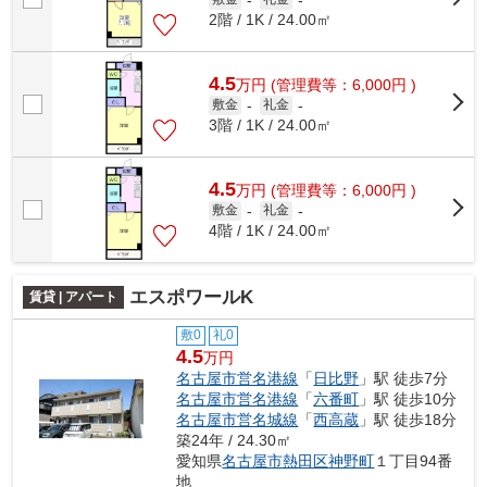
-
-
2階 / 1K / 24.00㎡
4.5
万
円
(管理費等：6,000円 )
敷金
-
礼金
-
3階 / 1K / 24.00㎡
4.5
万
円
(管理費等：6,000円 )
敷金
-
礼金
-
4階 / 1K / 24.00㎡
エスポワールK
賃貸 | アパート
敷0
礼0
4.5
万円
名古屋市営名港線
「
日比野
」駅 徒歩7分
名古屋市営名港線
「
六番町
」駅 徒歩10分
名古屋市営名城線
「
西高蔵
」駅 徒歩18分
築24年 / 24.30㎡
愛知県
名古屋市熱田区
神野町
１丁目94番
地