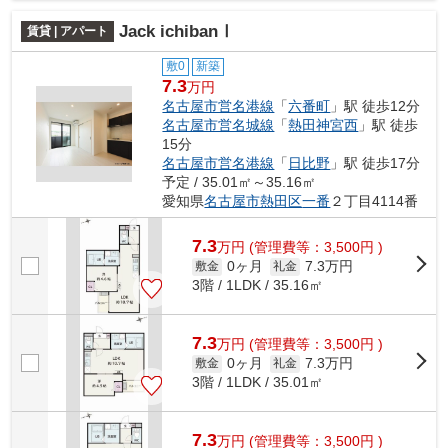
Jack ichibanⅠ
賃貸 | アパート
敷0
新築
7.3
万円
名古屋市営名港線
「
六番町
」駅 徒歩12分
名古屋市営名城線
「
熱田神宮西
」駅 徒歩
15分
名古屋市営名港線
「
日比野
」駅 徒歩17分
予定 / 35.01㎡～35.16㎡
愛知県
名古屋市熱田区
一番
２丁目4114番
7.3
万
円
(管理費等：3,500円 )
0ヶ月
7.3万円
敷金
礼金
3階 / 1LDK / 35.16㎡
7.3
万
円
(管理費等：3,500円 )
0ヶ月
7.3万円
敷金
礼金
3階 / 1LDK / 35.01㎡
7.3
万
円
(管理費等：3,500円 )