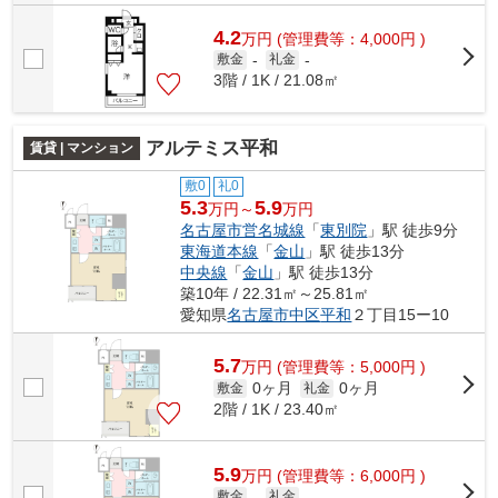
4.2
万
円
(管理費等：4,000円 )
敷金
-
礼金
-
3階 / 1K / 21.08㎡
アルテミス平和
賃貸 | マンション
敷0
礼0
5.3
5.9
万円～
万円
名古屋市営名城線
「
東別院
」駅 徒歩9分
東海道本線
「
金山
」駅 徒歩13分
中央線
「
金山
」駅 徒歩13分
築10年 / 22.31㎡～25.81㎡
愛知県
名古屋市中区
平和
２丁目15ー10
5.7
万
円
(管理費等：5,000円 )
0ヶ月
0ヶ月
敷金
礼金
2階 / 1K / 23.40㎡
5.9
万
円
(管理費等：6,000円 )
敷金
-
礼金
-