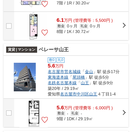
7階 / 1R / 30.20㎡
6.1
万
円
(管理費等：5,500円 )
0ヶ月
0ヶ月
敷金
礼金
8階 / 1K / 30.72㎡
ベレーサ山王
賃貸 | マンション
敷0
礼0
5.6
万円
名古屋市営名城線
「
金山
」駅 徒歩17分
東海道本線
「
尾頭橋
」駅 徒歩5分
名鉄名古屋本線
「
山王
」駅 徒歩9分
築20年 / 29.19㎡
愛知県
名古屋市中川区
山王
４丁目1-4
5.6
万
円
(管理費等：6,000円 )
敷金
-
礼金
-
9階 / 1DK / 29.19㎡