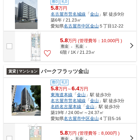
敷0
礼0
5.8
万円
名古屋市営名城線
「
金山
」駅 徒歩9分
築6年 / 21.23㎡
愛知県
名古屋市中区
金山
５丁目12-22
5.8
万
円
(管理費等：10,000円 )
敷金
-
礼金
-
6階 / 1K / 21.23㎡
パークフラッツ金山
賃貸 | マンション
敷0
礼0
5.8
6.4
万円～
万円
東海道本線
「
金山
」駅 徒歩3分
名古屋市営名城線
「
金山
」駅 徒歩3分
名鉄名古屋本線
「
金山
」駅 徒歩3分
築19年 / 24.00㎡～24.37㎡
愛知県
名古屋市中区
金山
４丁目5-16
5.8
万
円
(管理費等：8,000円 )
敷金
-
礼金
-