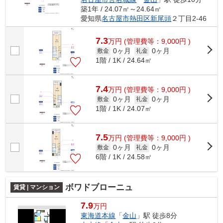
築1年 / 24.07㎡～24.64㎡
愛知県
名古屋市熱田区
新尾頭
２丁目2-46
7.3
万
円
(管理費等：9,000円 )
0ヶ月
0ヶ月
敷金
礼金
1階 / 1K / 24.64㎡
7.4
万
円
(管理費等：9,000円 )
0ヶ月
0ヶ月
敷金
礼金
1階 / 1K / 24.07㎡
7.5
万
円
(管理費等：9,000円 )
0ヶ月
0ヶ月
敷金
礼金
6階 / 1K / 24.58㎡
ボワドブローニュ
賃貸 | マンション
7.9
万円
東海道本線
「
金山
」駅 徒歩8分