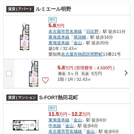
ルミエール明野
賃貸 | アパート
敷0
5.8
万円
名古屋市営名港線
「
日比野
」駅 徒歩11分
東海道本線
「
尾頭橋
」駅 徒歩16分
東海道本線
「
金山
」駅 徒歩20分
築1年 / 32.43㎡
愛知県
名古屋市熱田区
明野町
13番21号
5.8
万
円
(管理費等：4,500円 )
0ヶ月
9万円
敷金
礼金
1階 / 1R / 32.43㎡
S-FORT熱田花町
賃貸 | マンション
敷0
11.5
12.2
万円～
万円
東海道本線
「
金山
」駅 徒歩6分
中央線
「
金山
」駅 徒歩6分
名古屋市営名城線
「
金山
」駅 徒歩6分