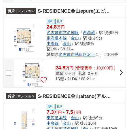
S-RESIDENCE金山epure(エピュレ)
賃貸 | マンション
敷0
礼0
24.8
万円
名古屋市営名城線
「
西高蔵
」駅 徒歩9分
東海道本線
「
金山
」駅 徒歩9分
中央線
「
金山
」駅 徒歩9分
築1年 / 68.21㎡
愛知県
名古屋市熱田区
沢上
１丁目104番
24.8
万
円
(管理費等：10,000円 )
0ヶ月
0ヶ月
敷金
礼金
15階 / 2LDK / 68.21㎡
S-RESIDENCE金山altano(アルターノ)
賃貸 | マンション
敷0
礼0
7.3
7.5
万円～
万円
東海道本線
「
金山
」駅 徒歩9分
中央線
「
金山
」駅 徒歩10分
名古屋市営名城線
「
金山
」駅 徒歩10分