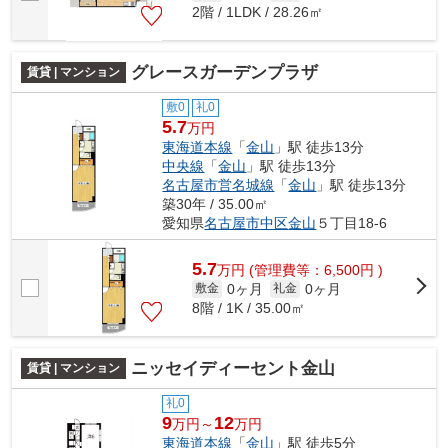
2階 / 1LDK / 28.26㎡
グレースガーデンプラザ
賃貸 | マンション
敷0
礼0
5.7
万円
東海道本線
「
金山
」駅 徒歩13分
中央線
「
金山
」駅 徒歩13分
名古屋市営名城線
「
金山
」駅 徒歩13分
築30年 / 35.00㎡
愛知県
名古屋市中区
金山
５丁目18-6
5.7
万
円
(管理費等：6,500円 )
0ヶ月
0ヶ月
敷金
礼金
8階 / 1K / 35.00㎡
ニッセイディーセント金山
賃貸 | マンション
礼0
9
12
万円～
万円
東海道本線
「
金山
」駅 徒歩5分