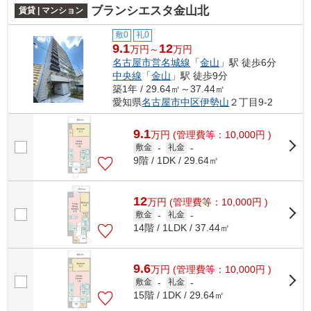
ブランシエスタ金山北
賃貸 | マンション
敷0
礼0
9.1
12
万円～
万円
名古屋市営名城線
「
金山
」駅 徒歩6分
中央線
「
金山
」駅 徒歩9分
築1年 / 29.64㎡～37.44㎡
愛知県
名古屋市中区
伊勢山
２丁目9-2
9.1
万
円
(管理費等：10,000円 )
敷金
-
礼金
-
9階 / 1DK / 29.64㎡
12
万
円
(管理費等：10,000円 )
敷金
-
礼金
-
14階 / 1LDK / 37.44㎡
9.6
万
円
(管理費等：10,000円 )
敷金
-
礼金
-
15階 / 1DK / 29.64㎡