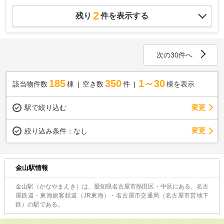
2
残り
件を表示する
次の30件へ
185
350
1～30
該当物件数
棟
空き数
件
棟を表示
駅で絞り込む
変更
変更
絞り込み条件：
なし
金山駅情報
金山駅（かなやまえき）は、愛知県名古屋市熱田区・中区にある、名古
屋鉄道・東海旅客鉄道（JR東海）・名古屋市交通局（名古屋市営地下
鉄）の駅である。