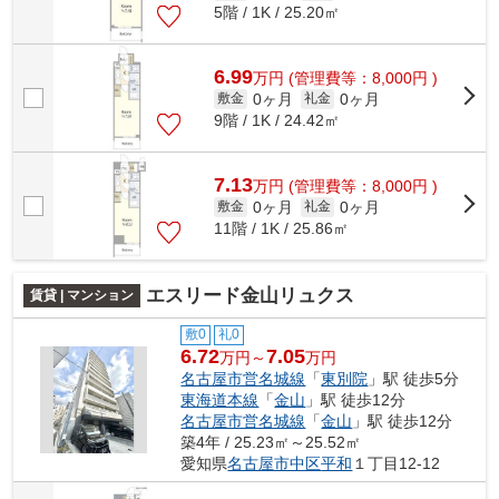
5階 / 1K / 25.20㎡
6.99
万
円
(管理費等：8,000円 )
0ヶ月
0ヶ月
敷金
礼金
9階 / 1K / 24.42㎡
7.13
万
円
(管理費等：8,000円 )
0ヶ月
0ヶ月
敷金
礼金
11階 / 1K / 25.86㎡
エスリード金山リュクス
賃貸 | マンション
敷0
礼0
6.72
7.05
万円～
万円
名古屋市営名城線
「
東別院
」駅 徒歩5分
東海道本線
「
金山
」駅 徒歩12分
名古屋市営名城線
「
金山
」駅 徒歩12分
築4年 / 25.23㎡～25.52㎡
愛知県
名古屋市中区
平和
１丁目12-12