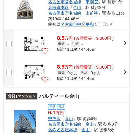
名古屋市営名城線
「
東別院
」駅 徒歩1分
東海道本線
「
金山
」駅 徒歩9分
名古屋市営名城線
「
上前津
」駅 徒歩11分
築19年 / 44.46㎡
愛知県
名古屋市中区
平和
１丁目3-4
8.5
万
円
(管理費等：9,000円 )
敷金
-
礼金
-
6階 / 1LDK / 44.46㎡
8.5
万
円
(管理費等：9,000円 )
0ヶ月
0ヶ月
敷金
礼金
8階 / 1LDK / 44.46㎡
パルティール金山
賃貸 | マンション
敷0
礼0
6.1
万円
中央線
「
金山
」駅 徒歩8分
名古屋市営名城線
「
金山
」駅 徒歩8分
名鉄名古屋本線
「
金山
」駅 徒歩8分