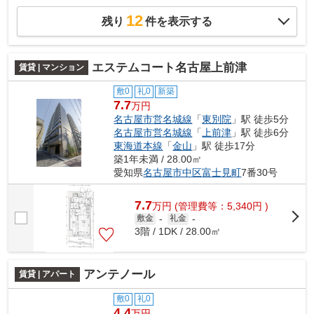
12
残り
件を表示する
エステムコート名古屋上前津
賃貸 | マンション
敷0
礼0
新築
7.7
万円
名古屋市営名城線
「
東別院
」駅 徒歩5分
名古屋市営名城線
「
上前津
」駅 徒歩6分
東海道本線
「
金山
」駅 徒歩17分
築1年未満 / 28.00㎡
愛知県
名古屋市中区
富士見町
7番30号
7.7
万
円
(管理費等：5,340円 )
敷金
-
礼金
-
3階 / 1DK / 28.00㎡
アンテノール
賃貸 | アパート
敷0
礼0
4.4
万円