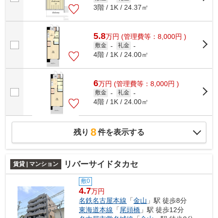
3階 / 1K / 24.37㎡
5.8
万
円
(管理費等：8,000円 )
敷金
-
礼金
-
4階 / 1K / 24.00㎡
6
万
円
(管理費等：8,000円 )
敷金
-
礼金
-
4階 / 1K / 24.00㎡
8
残り
件を表示する
リバーサイドタカセ
賃貸 | マンション
敷0
4.7
万円
名鉄名古屋本線
「
金山
」駅 徒歩8分
東海道本線
「
尾頭橋
」駅 徒歩12分