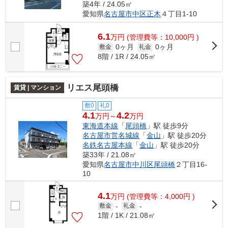
築4年 / 24.05㎡
愛知県
名古屋市中区
正木
４丁目1-10
6.1
万
円
(管理費等：10,000円 )
0ヶ月
0ヶ月
敷金
礼金
8階 / 1R / 24.05㎡
リエス尾頭橋
賃貸 | マンション
敷0
礼0
4.1
4.2
万円～
万円
東海道本線
「
尾頭橋
」駅 徒歩9分
名古屋市営名城線
「
金山
」駅 徒歩20分
名鉄名古屋本線
「
金山
」駅 徒歩20分
築33年 / 21.08㎡
愛知県
名古屋市中川区
尾頭橋
２丁目16-
10
4.1
万
円
(管理費等：4,000円 )
敷金
-
礼金
-
1階 / 1K / 21.08㎡