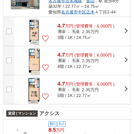
名古屋市営名城線
「
金山
」駅 徒歩8分
築32年 / 22.77㎡～24.75㎡
愛知県
名古屋市中区
正木
４丁目2-44
4.7
万
円
(管理費等：6,000円 )
2.35万円
敷金
-
礼金
3階 / 1K / 24.75㎡
4.7
万
円
(管理費等：6,000円 )
2.35万円
敷金
-
礼金
4階 / 1K / 22.77㎡
4.7
万
円
(管理費等：6,000円 )
2.35万円
敷金
-
礼金
5階 / 1K / 22.77㎡
アクシス
賃貸 | マンション
敷0
礼0
8.5
万円