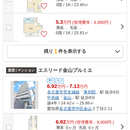
3階 / 1K / 23.40㎡
5.3
万
円
(管理費等：6,000円 )
敷金
-
礼金
-
5階 / 1K / 25.81㎡
1
残り
件を表示する
エスリード金山プルミエ
賃貸 | マンション
敷0
礼0
6.92
7.13
万円～
万円
名古屋市営名城線
「
東別院
」駅 徒歩6分
中央線
「
金山
」駅 徒歩8分
築4年 / 24.42㎡～25.86㎡
愛知県
名古屋市中区
金山
２丁目2-11
6.92
万
円
(管理費等：8,000円 )
0ヶ月
0ヶ月
敷金
礼金