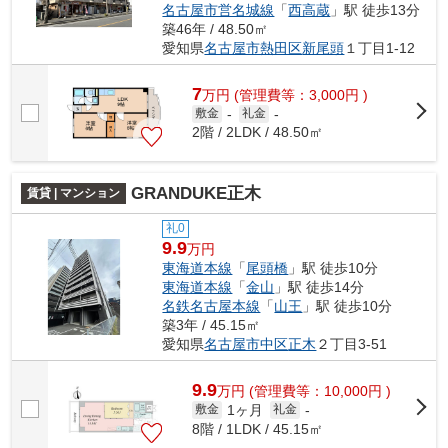
名古屋市営名城線
「
西高蔵
」駅 徒歩13分
築46年 / 48.50㎡
愛知県
名古屋市熱田区
新尾頭
１丁目1-12
7
万
円
(管理費等：3,000円 )
敷金
-
礼金
-
2階 / 2LDK / 48.50㎡
GRANDUKE正木
賃貸 | マンション
礼0
9.9
万円
東海道本線
「
尾頭橋
」駅 徒歩10分
東海道本線
「
金山
」駅 徒歩14分
名鉄名古屋本線
「
山王
」駅 徒歩10分
築3年 / 45.15㎡
愛知県
名古屋市中区
正木
２丁目3-51
9.9
万
円
(管理費等：10,000円 )
1ヶ月
敷金
礼金
-
8階 / 1LDK / 45.15㎡