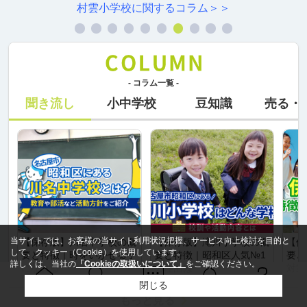
村雲小学校に関するコラム＞＞
- コラム一覧 -
聞き流し
小中学校
豆知識
売る・
当サイトでは、お客様の当サイト利用状況把握、サービス向上検討を目的と
【保存版】川名中学校の概
【保存版】滝川小学校の概
【保
して、クッキー（Cookie）を使用しています。
要と特徴｜時をいかせる子
要と特徴｜昭和区人気№1
要と
詳しくは、当社の
「Cookieの取扱いについて」
をご確認ください。
になれる
の理由は
対策
閉じる
Ｑ＆Ａ
ホーム
問い合せ
物件検索
お知らせ
もっと見る