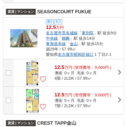
SEASONCOURT FUKUE
賃貸 | マンション
敷0
礼0
12.5
万円
名古屋市営名城線
「
東別院
」駅 徒歩9分
中央線
「
鶴舞
」駅 徒歩14分
東海道本線
「
金山
」駅 徒歩15分
築29年 / 57.99㎡
愛知県
名古屋市昭和区
福江
１丁目2-1
12.5
万
円
(管理費等：9,000円 )
0ヶ月
0ヶ月
敷金
礼金
4階 / 2LDK / 57.99㎡
12.5
万
円
(管理費等：9,000円 )
0ヶ月
0ヶ月
敷金
礼金
7階 / 2LDK / 57.99㎡
CREST TAPP金山
賃貸 | マンション