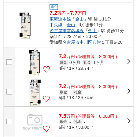
敷0
7.2
7.7
万円～
万円
東海道本線
「
金山
」駅 徒歩11分
中央線
「
金山
」駅 徒歩11分
名古屋市営名城線
「
金山
」駅 徒歩11分
築18年 / 29.74㎡～33.00㎡
愛知県
名古屋市中川区
八熊
１丁目5-20
7.2
万
円
(管理費等：8,000円 )
0ヶ月
1ヶ月
敷金
礼金
4階 / 1R / 29.74㎡
7.2
万
円
(管理費等：8,000円 )
敷金
-
礼金
-
5階 / 1K / 29.74㎡
7.5
万
円
(管理費等：8,000円 )
敷金
-
礼金
-
6階 / 1R / 33.00㎡