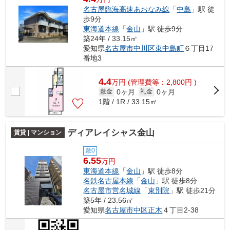
名古屋臨海高速あおなみ線
「
中島
」駅 徒
歩9分
東海道本線
「
金山
」駅 徒歩9分
築24年 / 33.15㎡
愛知県
名古屋市中川区
東中島町
６丁目17
番地3
4.4
万
円
(管理費等：2,800円 )
0ヶ月
0ヶ月
敷金
礼金
1階 / 1R / 33.15㎡
ディアレイシャス金山
賃貸 | マンション
敷0
6.55
万円
東海道本線
「
金山
」駅 徒歩8分
名鉄名古屋本線
「
金山
」駅 徒歩8分
名古屋市営名城線
「
東別院
」駅 徒歩21分
築5年 / 23.56㎡
愛知県
名古屋市中区
正木
４丁目2-38