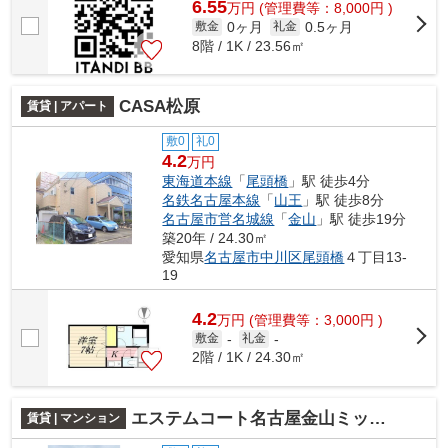
6.55
万
円
(管理費等：8,000円 )
0ヶ月
0.5ヶ月
敷金
礼金
8階 / 1K / 23.56㎡
CASA松原
賃貸 | アパート
敷0
礼0
4.2
万円
東海道本線
「
尾頭橋
」駅 徒歩4分
名鉄名古屋本線
「
山王
」駅 徒歩8分
名古屋市営名城線
「
金山
」駅 徒歩19分
築20年 / 24.30㎡
愛知県
名古屋市中川区
尾頭橋
４丁目13-
19
4.2
万
円
(管理費等：3,000円 )
敷金
-
礼金
-
2階 / 1K / 24.30㎡
エステムコート名古屋金山ミッドクロス
賃貸 | マンション