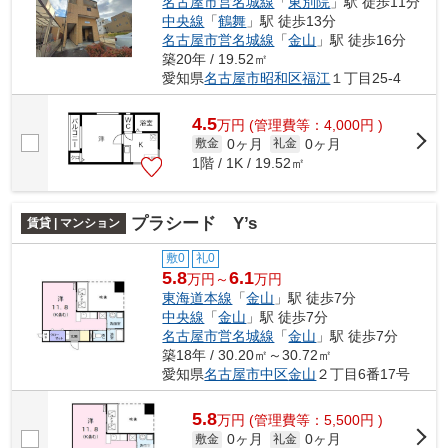
名古屋市営名城線
「
東別院
」駅 徒歩11分
中央線
「
鶴舞
」駅 徒歩13分
名古屋市営名城線
「
金山
」駅 徒歩16分
築20年 / 19.52㎡
愛知県
名古屋市昭和区
福江
１丁目25-4
4.5
万
円
(管理費等：4,000円 )
0ヶ月
0ヶ月
敷金
礼金
1階 / 1K / 19.52㎡
プラシード Y’s
賃貸 | マンション
敷0
礼0
5.8
6.1
万円～
万円
東海道本線
「
金山
」駅 徒歩7分
中央線
「
金山
」駅 徒歩7分
名古屋市営名城線
「
金山
」駅 徒歩7分
築18年 / 30.20㎡～30.72㎡
愛知県
名古屋市中区
金山
２丁目6番17号
5.8
万
円
(管理費等：5,500円 )
0ヶ月
0ヶ月
敷金
礼金