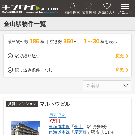
メニュー
お気に入り
物件検索
閲覧履歴
金山駅物件一覧
185
350
1～30
該当物件数
棟
空き数
件
棟を表示
駅で絞り込む
変更
変更
絞り込み条件：
なし
マルトウビル
賃貸 | マンション
敷0
礼0
7
万円
東海道本線
「
金山
」駅 徒歩9分
東海道本線
「
尾頭橋
」駅 徒歩11分