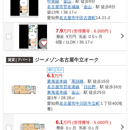
中央線
「
金山
」駅 徒歩8分
名古屋市営名城線
「
金山
」駅 徒歩8分
築13年 / 36.17㎡
愛知県
名古屋市中区
古渡町
14-21-2
7.9
万
円
(管理費等：6,000円 )
9万円
0.5ヶ月
敷金
礼金
6階 / 1LDK / 36.17㎡
ジーメゾン名古屋牛立オーク
賃貸 | アパート
敷0
礼0
6.1
万円
東海道本線
「
尾頭橋
」駅 徒歩16分
名古屋市営名港線
「
日比野
」駅 徒歩16分
東海道本線
「
金山
」駅 徒歩25分
築1年 / 28.26㎡
愛知県
名古屋市中川区
牛立町
１丁目40(地
番)
6.1
万
円
(管理費等：5,000円 )
0ヶ月
0ヶ月
敷金
礼金