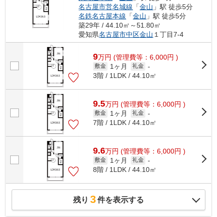
名古屋市営名城線
「
金山
」駅 徒歩5分
名鉄名古屋本線
「
金山
」駅 徒歩5分
築29年 / 44.10㎡～51.80㎡
愛知県
名古屋市中区
金山
１丁目7-4
9
万
円
(管理費等：6,000円 )
1ヶ月
敷金
礼金
-
3階 / 1LDK / 44.10㎡
9.5
万
円
(管理費等：6,000円 )
1ヶ月
敷金
礼金
-
7階 / 1LDK / 44.10㎡
9.6
万
円
(管理費等：6,000円 )
1ヶ月
敷金
礼金
-
8階 / 1LDK / 44.10㎡
3
残り
件を表示する