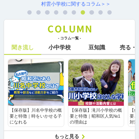
村雲小学校に関するコラム＞＞
- コラム一覧 -
聞き流し
小中学校
豆知識
売る・
【保存版】川名中学校の概
【保存版】滝川小学校の概
【保
要と特徴｜時をいかせる子
要と特徴｜昭和区人気№1
要と
になれる
の理由は
対策
もっと見る