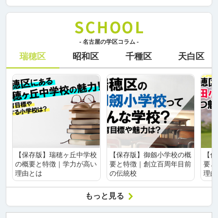
- 名古屋の学区コラム -
瑞穂区
昭和区
千種区
天白区
【保存版】瑞穂ヶ丘中学校
【保存版】御劔小学校の概
【保
の概要と特徴｜学力が高い
要と特徴｜創立百周年目前
要と
理由とは
の伝統校
理由
もっと見る