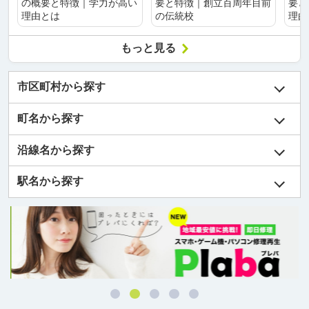
の概要と特徴｜学力が高い
要と特徴｜創立百周年目前
要と
理由とは
の伝統校
理由
もっと見る
市区町村から探す
町名から探す
沿線名から探す
駅名から探す