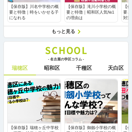
【保存版】川名中学校の概
【保存版】滝川小学校の概
【保
要と特徴｜時をいかせる子
要と特徴｜昭和区人気№1
要と
になれる
の理由は
対策
もっと見る
- 名古屋の学区コラム -
瑞穂区
昭和区
千種区
天白区
【保存版】瑞穂ヶ丘中学校
【保存版】御劔小学校の概
【保