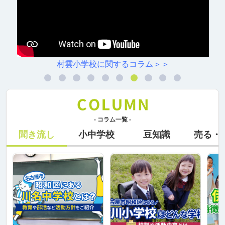
村雲小学校に関するコラム＞＞
- コラム一覧 -
聞き流し
小中学校
豆知識
売る・