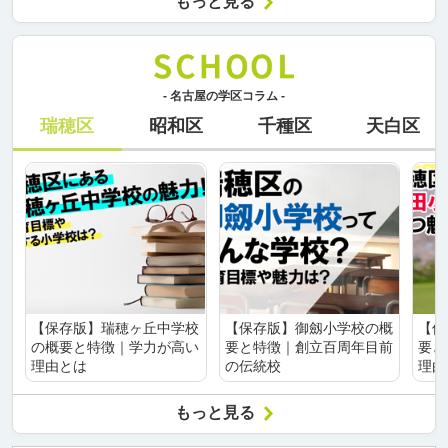
もっと見る
- 名古屋の学区コラム -
瑞穂区
昭和区
千種区
天白区
【保存版】瑞穂ヶ丘中学校
【保存版】御劔小学校の概
【保
の概要と特徴｜学力が高い
要と特徴｜創立百周年目前
要と
理由とは
の伝統校
理由
もっと見る