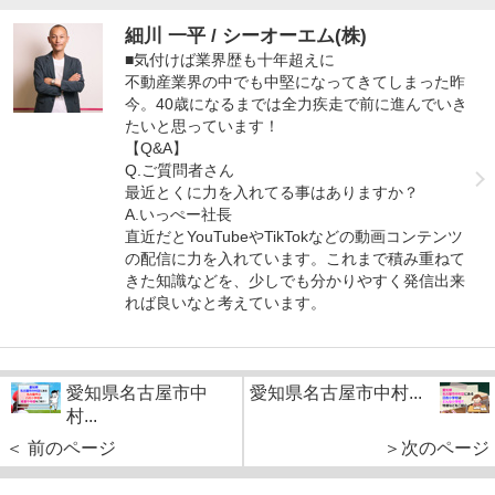
細川 一平 / シーオーエム(株)
■気付けば業界歴も十年超えに
不動産業界の中でも中堅になってきてしまった昨
今。40歳になるまでは全力疾走で前に進んでいき
たいと思っています！
【Q&A】
Q.ご質問者さん
最近とくに力を入れてる事はありますか？
A.いっぺー社長
直近だとYouTubeやTikTokなどの動画コンテンツ
の配信に力を入れています。これまで積み重ねて
きた知識などを、少しでも分かりやすく発信出来
れば良いなと考えています。
愛知県名古屋市中
愛知県名古屋市中村...
村...
＜ 前のページ
＞次のページ