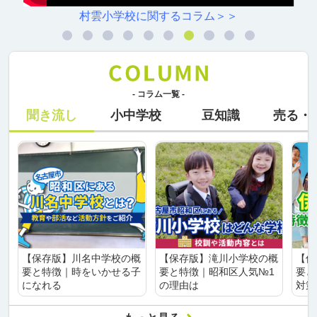
村雲小学校に関するコラム＞＞
- コラム一覧 -
聞き流し
小中学校
豆知識
売る・
【保存版】川名中学校の概
【保存版】滝川小学校の概
【保
要と特徴｜時をいかせる子
要と特徴｜昭和区人気№1
要と
になれる
の理由は
対策