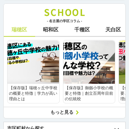
- 名古屋の学区コラム -
瑞穂区
昭和区
千種区
天白区
【保存版】瑞穂ヶ丘中学校
【保存版】御劔小学校の概
【保
の概要と特徴｜学力が高い
要と特徴｜創立百周年目前
要と
理由とは
の伝統校
理由
もっと見る
市区町村から探す