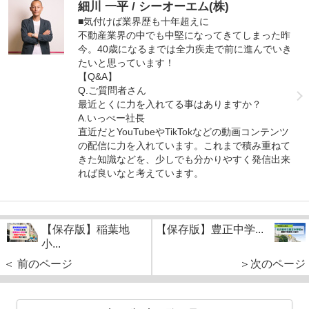
細川 一平 / シーオーエム(株)
■気付けば業界歴も十年超えに
不動産業界の中でも中堅になってきてしまった昨
今。40歳になるまでは全力疾走で前に進んでいき
たいと思っています！
【Q&A】
Q.ご質問者さん
最近とくに力を入れてる事はありますか？
A.いっぺー社長
直近だとYouTubeやTikTokなどの動画コンテンツ
の配信に力を入れています。これまで積み重ねて
きた知識などを、少しでも分かりやすく発信出来
れば良いなと考えています。
【保存版】稲葉地
【保存版】豊正中学...
小...
＜ 前のページ
＞次のページ