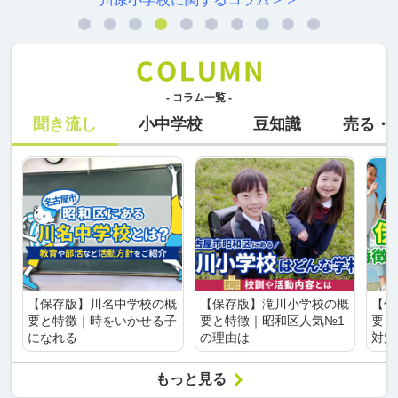
- コラム一覧 -
聞き流し
小中学校
豆知識
売る・
【保存版】川名中学校の概
【保存版】滝川小学校の概
【保
要と特徴｜時をいかせる子
要と特徴｜昭和区人気№1
要と
になれる
の理由は
対策
もっと見る