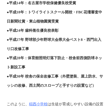
●平成14年：名古屋市学校保健優良校受賞
●平成18年：トワイライトスクール開校・FBC花壇審査中
日新聞社賞・東山植物園賞受賞
●平成24年 歯科衛生優良校表彰
●平成27年 野球部少年野球大会県大会ベスト8・西門出入
り口改修工事
●平成28年：体育館照明灯落下防止・校舎前西側防球ネッ
ト新設工事
●平成30年 校舎の保全改修工事（外壁塗装、屋上防水、サ
ッシの改修、西土間のスロープと手すりの設置など）
稲西小学校
このように、
は生徒が育成しやすい設備の設置