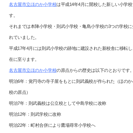
名古屋市立ほのか小学校
は平成14年4月に開校した新しい小学校
す。
それまでは本陣小学校・則武小学校・亀島小学校の3つの学校に
れていました。
平成17年4月には則武小学校の跡地に建設された新校舎に移転し
在に至ります。
名古屋市立ほのか小学校
の原点からの歴史は以下のとおりです
明治6年：覚円寺の寺子屋をもとに則武義校が作られた（ほのか
校の原点）
明治7年：則武義校は公立校として中島学校に改称
明治12年：則武学校に改称
明治22年：町村合併により鷹場尋常小学校へ