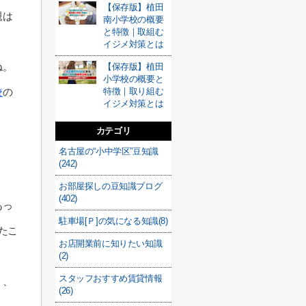
【保存版】植田
親は
南小学校の概要
と特徴｜取組む
イジメ対策とは
ね。
【保存版】植田
小学校の概要と
特徴｜取り組む
校
の
イジメ対策とは
カテゴリ
名古屋の“小中学区”豆知識
(242)
お部屋探しの豆知識ブログ
(402)
あっ
駐車場[Ｐ]の気になる知識(8)
たこ
お店開業前に知りたい知識
(2)
スタッフおすすめ賃貸情報
」、
(26)