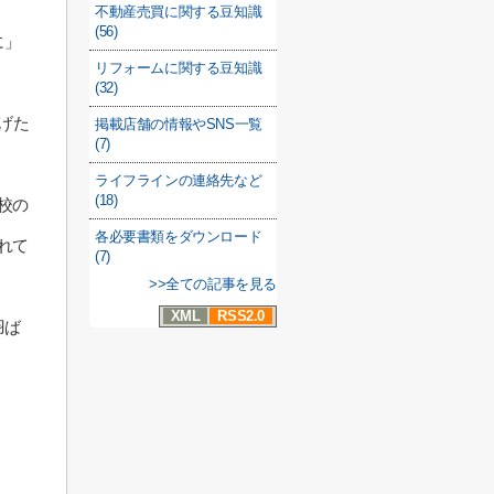
不動産売買に関する豆知識
(56)
に」
リフォームに関する豆知識
(32)
げた
掲載店舗の情報やSNS一覧
(7)
ライフラインの連絡先など
(18)
校の
各必要書類をダウンロード
れて
(7)
>>全ての記事を見る
XML
RSS2.0
羽ば