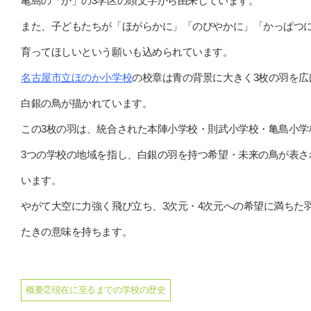
亀島の「か」の3学区の頭文字から由来しています。
また、子どもたちが「ほがらかに」「のびやかに」「かっぱつ
育ってほしいという願いも込められています。
名古屋市立ほのか小学校
の校章は青の背景に大きく3枚の羽を広
白銀の鳥が描かれています。
この3枚の羽は、統合された本陣小学校・則武小学校・亀島小学
3つの学校の地域を指し、白銀の羽を持つ希望・未来の鳥が表さ
います。
やがて大空に力強く飛び立ち、3次元・4次元への希望に満ちた
たきの意味を持ちます。
概要②現在に至るまでの学校の歴史