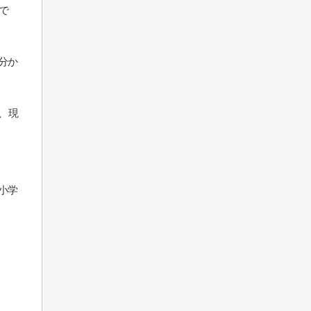
で
分か
、現
。
小学