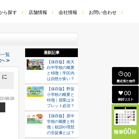
から探す
店舗情報
会社情報
お問い合わせ
最新記事
事一覧
へ ≫
【保存版】南天
白中学校の概要
と特徴｜学区内
00
」に
は自然が多い？
【保存版】野並
00
小学校の概要と
22-08-19
特徴｜授業はタ
ブレット必須？
【保存版】原中
学校の概要と特
徴｜校訓や理想
の生徒像とは？