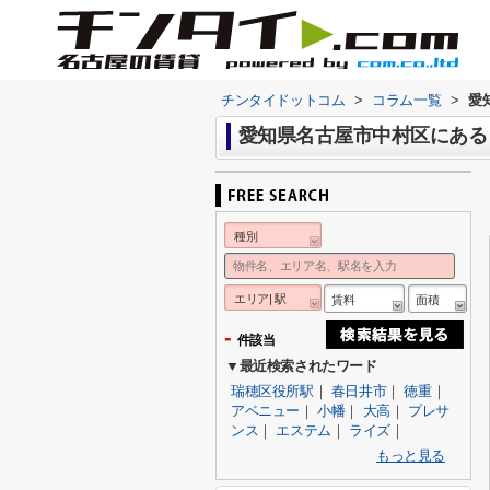
チンタイドットコム
>
コラム一覧
>
愛
愛知県名古屋市中村区にある
種別
エリア| 駅
賃料
面積
-
件該当
▼最近検索されたワード
瑞穂区役所駅
｜
春日井市
｜
徳重
｜
アベニュー
｜
小幡
｜
大高
｜
プレサ
ンス
｜
エステム
｜
ライズ
｜
もっと見る