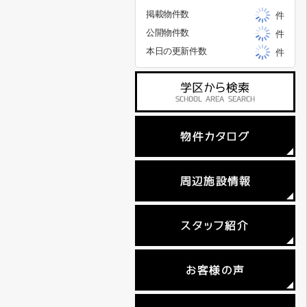
掲載物件数
件
公開物件数
件
本日の更新件数
件