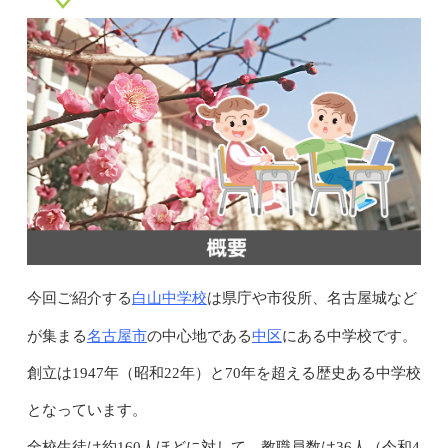
白山中学校
今回ご紹介する
は県庁や市役所、名古屋城など
名古屋市
中区
が集まる
の中心地である
にある中学校です。
創立は1947年（昭和22年）と70年を超える歴史ある中学校
となっています。
全校生徒は約160人ほどに対して、教職員数は36人（令和4