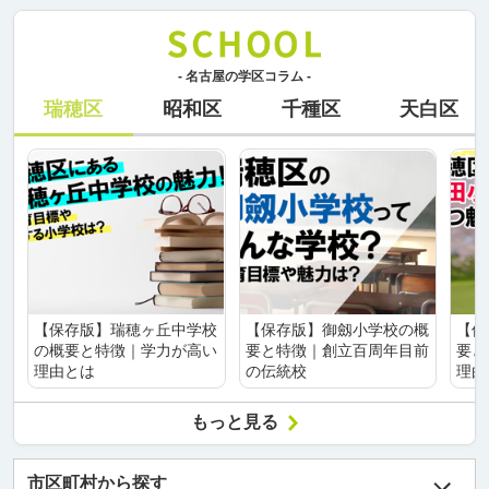
- 名古屋の学区コラム -
瑞穂区
昭和区
千種区
天白区
【保存版】瑞穂ヶ丘中学校
【保存版】御劔小学校の概
【保
の概要と特徴｜学力が高い
要と特徴｜創立百周年目前
要と
理由とは
の伝統校
理由
もっと見る
市区町村から探す