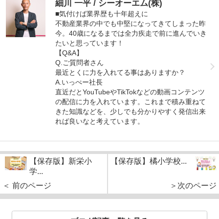
細川 一平 / シーオーエム(株)
■気付けば業界歴も十年超えに
不動産業界の中でも中堅になってきてしまった昨
今。40歳になるまでは全力疾走で前に進んでいき
たいと思っています！
【Q&A】
Q.ご質問者さん
最近とくに力を入れてる事はありますか？
A.いっぺー社長
直近だとYouTubeやTikTokなどの動画コンテンツ
の配信に力を入れています。これまで積み重ねて
きた知識などを、少しでも分かりやすく発信出来
れば良いなと考えています。
【保存版】新栄小
【保存版】橘小学校...
学...
＜ 前のページ
＞次のページ