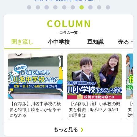
- コラム一覧 -
聞き流し
小中学校
豆知識
売る・
【保存版】川名中学校の概
【保存版】滝川小学校の概
【保
要と特徴｜時をいかせる子
要と特徴｜昭和区人気№1
要と
になれる
の理由は
対策
もっと見る