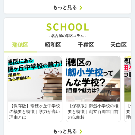
もっと見る
- 名古屋の学区コラム -
瑞穂区
昭和区
千種区
天白区
【保存版】瑞穂ヶ丘中学校
【保存版】御劔小学校の概
【保
の概要と特徴｜学力が高い
要と特徴｜創立百周年目前
要と
理由とは
の伝統校
理由
もっと見る