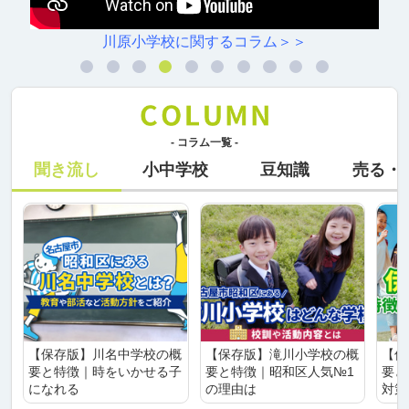
川原小学校に関するコラム＞＞
- コラム一覧 -
聞き流し
小中学校
豆知識
売る・
【保存版】川名中学校の概
【保存版】滝川小学校の概
【保
要と特徴｜時をいかせる子
要と特徴｜昭和区人気№1
要と
になれる
の理由は
対策