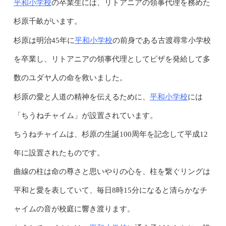
平和小学校
の卒業生には、リトアニアの領事代理を務めた
杉原千畝がいます。
平和小学校
杉原は明治45年に
の前身である古渡尋常小学校
を卒業し、リトアニアの領事代理としてビザを発給して多
数のユダヤ人の命を救いました。
平和小学校
杉原の愛と人道の精神を伝えるために、
には
「ちうねチャイム」が設置されています。
ちうねチャイムは、杉原の生誕100周年を記念して平成12
年に設置されたものです。
曲線の柱は命の尊さと思いやりの心を、柱を繋ぐリングは
平和と愛を表していて、毎日8時15分になると清らかなチ
ャイムの音が校庭に響き渡ります。