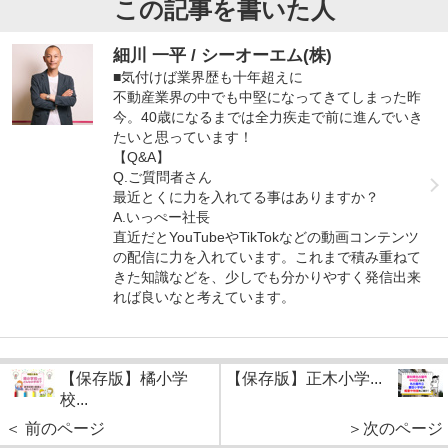
この記事を書いた人
細川 一平 / シーオーエム(株)
■気付けば業界歴も十年超えに
不動産業界の中でも中堅になってきてしまった昨
今。40歳になるまでは全力疾走で前に進んでいき
たいと思っています！
【Q&A】
Q.ご質問者さん
最近とくに力を入れてる事はありますか？
A.いっぺー社長
直近だとYouTubeやTikTokなどの動画コンテンツ
の配信に力を入れています。これまで積み重ねて
きた知識などを、少しでも分かりやすく発信出来
れば良いなと考えています。
【保存版】橘小学
【保存版】正木小学...
校...
＜ 前のページ
＞次のページ