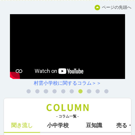
ページの先頭へ
村雲小学校に関するコラム＞＞
- コラム一覧 -
聞き流し
小中学校
豆知識
売る・