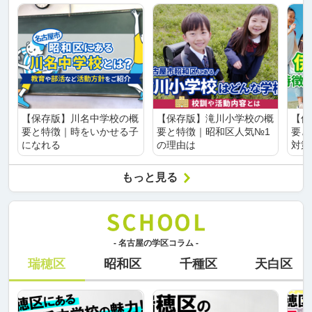
【保存版】川名中学校の概
【保存版】滝川小学校の概
【保
要と特徴｜時をいかせる子
要と特徴｜昭和区人気№1
要と
になれる
の理由は
対策
もっと見る
- 名古屋の学区コラム -
瑞穂区
昭和区
千種区
天白区