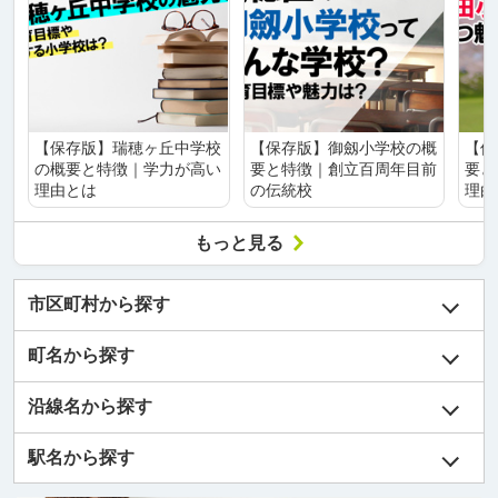
【保存版】瑞穂ヶ丘中学校
【保存版】御劔小学校の概
【保
の概要と特徴｜学力が高い
要と特徴｜創立百周年目前
要と
理由とは
の伝統校
理由
もっと見る
市区町村から探す
町名から探す
沿線名から探す
駅名から探す