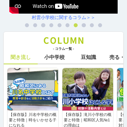
村雲小学校に関するコラム＞＞
- コラム一覧 -
聞き流し
小中学校
豆知識
売る・
【保存版】川名中学校の概
【保存版】滝川小学校の概
【保
要と特徴｜時をいかせる子
要と特徴｜昭和区人気№1
要と
になれる
の理由は
対策