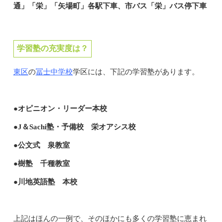
通」「栄」「矢場町」各駅下車、市バス「栄」バス停下車
学習塾の充実度は？
東区
冨士中学校
の
学区には、下記の学習塾があります。
●オピニオン・リーダー本校
●J＆Sachi塾・予備校 栄オアシス校
●公文式 泉教室
●樹塾 千種教室
●川地英語塾 本校
上記はほんの一例で、そのほかにも多くの学習塾に恵まれ