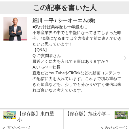
この記事を書いた人
細川 一平 / シーオーエム(株)
■気付けば業界歴も十年超えに
不動産業界の中でも中堅になってきてしまった昨
今。40歳になるまでは全力疾走で前に進んでいき
たいと思っています！
【Q&A】
Q.ご質問者さん
最近とくに力を入れてる事はありますか？
A.いっぺー社長
直近だとYouTubeやTikTokなどの動画コンテンツ
の配信に力を入れています。これまで積み重ねて
きた知識などを、少しでも分かりやすく発信出来
れば良いなと考えています。
【保存版】東白壁
【保存版】旭丘小学...
小...
＜ 前のページ
＞次のページ