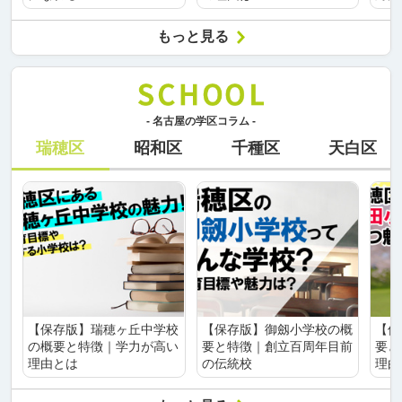
もっと見る
- 名古屋の学区コラム -
瑞穂区
昭和区
千種区
天白区
【保存版】瑞穂ヶ丘中学校
【保存版】御劔小学校の概
【保
の概要と特徴｜学力が高い
要と特徴｜創立百周年目前
要と
理由とは
の伝統校
理由