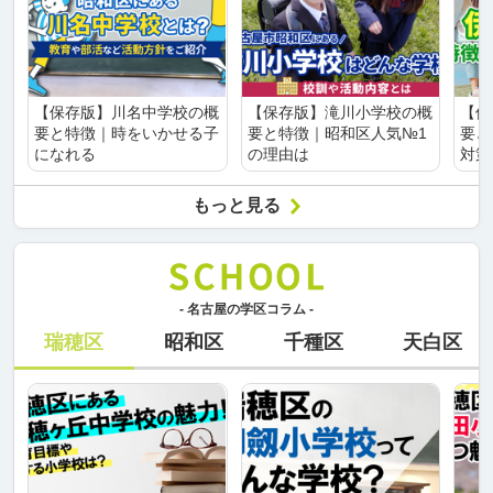
【保存版】川名中学校の概
【保存版】滝川小学校の概
【保
要と特徴｜時をいかせる子
要と特徴｜昭和区人気№1
要と
になれる
の理由は
対策
もっと見る
- 名古屋の学区コラム -
瑞穂区
昭和区
千種区
天白区