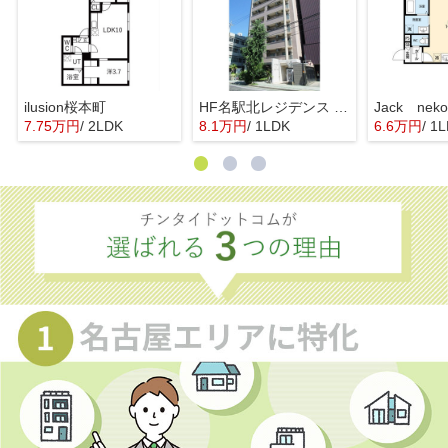
ilusion桜本町
HF名駅北レジデンス WEST
7.75万円
/ 2LDK
8.1万円
/ 1LDK
6.6万円
/ 1