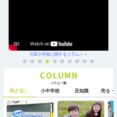
川原小学校に関するコラム＞＞
- コラム一覧 -
聞き流し
小中学校
豆知識
売る・