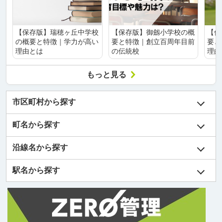
【保存版】瑞穂ヶ丘中学校
【保存版】御劔小学校の概
【保
の概要と特徴｜学力が高い
要と特徴｜創立百周年目前
要と
理由とは
の伝統校
理由
もっと見る
市区町村から探す
町名から探す
沿線名から探す
駅名から探す