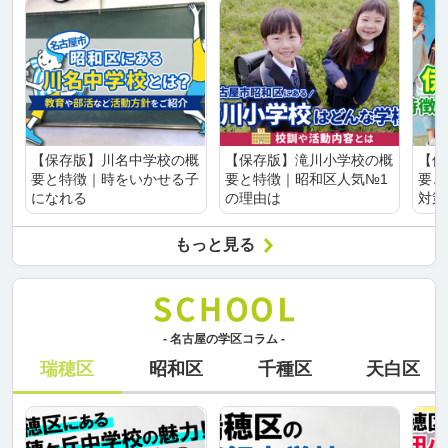
【保存版】川名中学校の概
【保存版】滝川小学校の概
【保
要と特徴｜時をいかせる子
要と特徴｜昭和区人気№1
要と
になれる
の理由は
対策
もっと見る
- 名古屋の学区コラム -
瑞穂区
昭和区
千種区
天白区