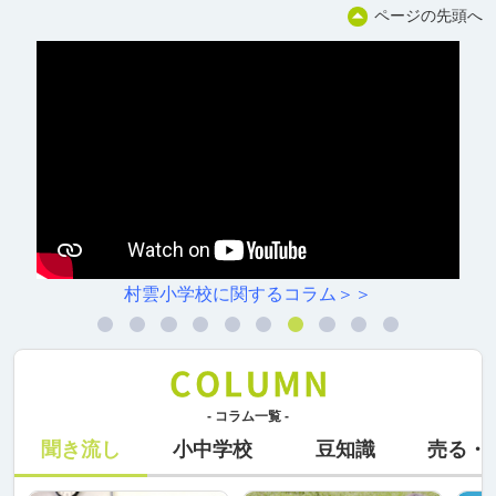
ページの先頭へ
駒方中学校に関するコラム＞＞
- コラム一覧 -
聞き流し
小中学校
豆知識
売る・