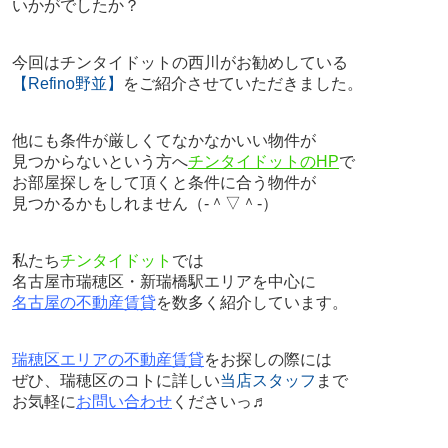
いかがでしたか？
今回はチンタイドットの西川がお勧めしている
【Refino野並】
をご紹介させていただきました。
他にも条件が厳しくてなかなかいい物件が
見つからないという方へ
チンタイドットのHP
で
お部屋探しをして頂くと条件に合う物件が
見つかるかもしれません（‐＾▽＾‐）
私たち
チンタイドット
では
名古屋市瑞穂区・新瑞橋駅エリアを中心に
名古屋の不動産賃貸
を数多く紹介しています。
瑞穂区エリアの不動産賃貸
をお探しの際には
ぜひ、瑞穂区のコトに詳しい
当店スタッフ
まで
お気軽に
お問い合わせ
くださいっ♬