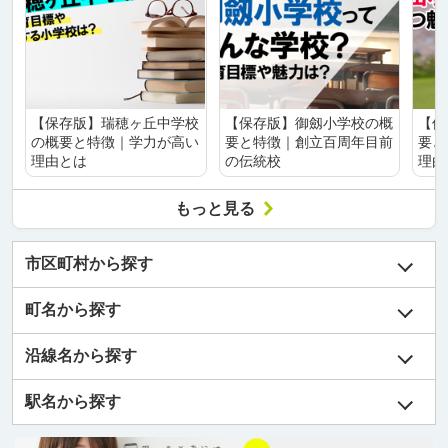
【保存版】瑞穂ヶ丘中学校
【保存版】御劔小学校の概
【保
の概要と特徴｜学力が高い
要と特徴｜創立百周年目前
要と
理由とは
の伝統校
理由
もっと見る
市区町村から探す
町名から探す
沿線名から探す
駅名から探す