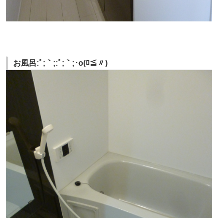
お風呂:ﾞ;｀;:ﾞ;｀;･o(ﾛ≦〃)