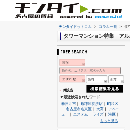
チンタイドットコム
>
コラム一覧
>
タ
タワーマンション特集 アル
種別
エリア| 駅
賃料
面積
-
件該当
▼最近検索されたワード
春日井市
｜
瑞穂区役所駅
｜
昭和区
｜
名古屋市名東区
｜
大高
｜
アベニ
ュー
｜
エステム
｜
ライズ
｜
港区
｜
もっと見る