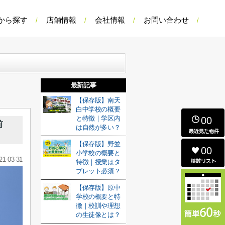
から探す
店舗情報
会社情報
お問い合わせ
最新記事
【保存版】南天
白中学校の概要
と特徴｜学区内
00
前
は自然が多い？
【保存版】野並
00
小学校の概要と
21-03-31
特徴｜授業はタ
ブレット必須？
【保存版】原中
学校の概要と特
徴｜校訓や理想
の生徒像とは？