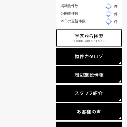
掲載物件数
件
公開物件数
件
本日の更新件数
件