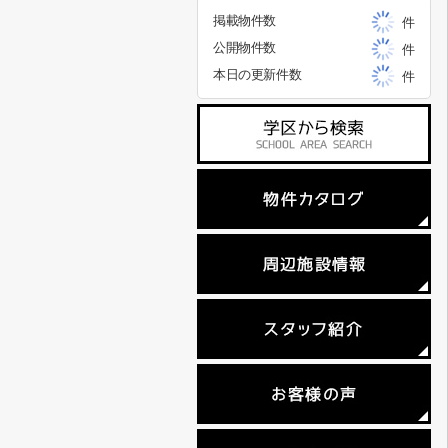
掲載物件数
件
公開物件数
件
本日の更新件数
件