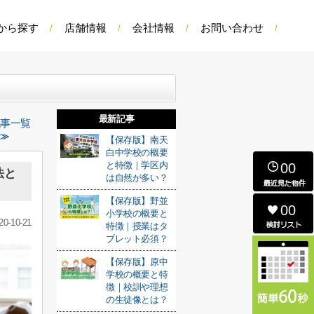
から探す
店舗情報
会社情報
お問い合わせ
最新記事
記事一覧
 ≫
【保存版】南天
白中学校の概要
と特徴｜学区内
00
法と
は自然が多い？
【保存版】野並
00
小学校の概要と
20-10-21
特徴｜授業はタ
ブレット必須？
【保存版】原中
学校の概要と特
徴｜校訓や理想
の生徒像とは？