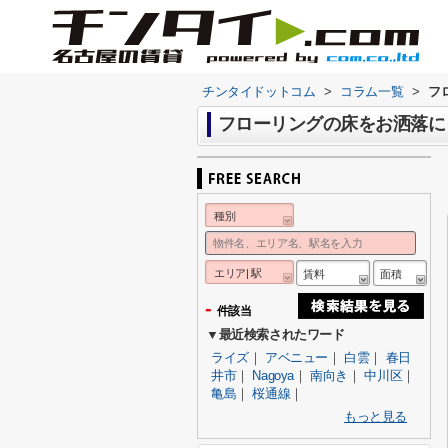
チンタイドットコム
>
コラム一覧
>
フ
フローリングの床をお洒落に
種別
エリア| 駅
賃料
面積
-
件該当
▼最近検索されたワード
ライズ
｜
アベニュー
｜
白雲
｜
春日
井市
｜
Nagoya
｜
南向き
｜
中川区
｜
亀島
｜
桜通線
｜
もっと見る