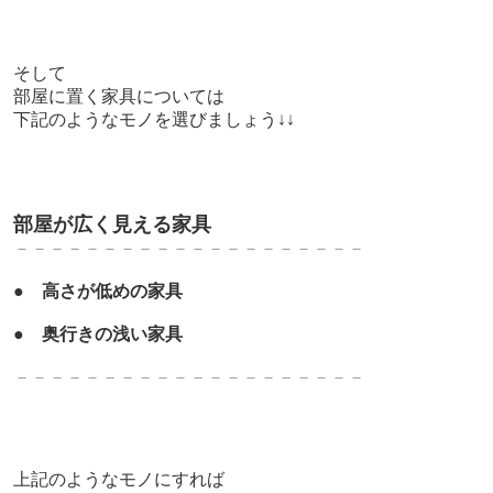
そして
部屋に置く家具については
下記のようなモノを選びましょう↓↓
部屋が広く見える家具
－－－－－－－－－－－－－－－－－－－－
●
高さが低めの家具
●
奥行きの浅い家具
－－－－－－－－－－－－－－－－－－－－
上記のようなモノにすれば