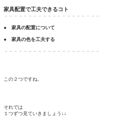
家具配置で工夫できるコト
－－－－－－－－－－－－－－－－－－－－
●
家具の配置について
●
家具の色を工夫する
－－－－－－－－－－－－－－－－－－－－
この２つですね。
それでは
１つずつ見ていきましょう↓↓