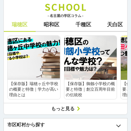
- 名古屋の学区コラム -
瑞穂区
昭和区
千種区
天白区
【保存版】瑞穂ヶ丘中学校
【保存版】御劔小学校の概
【保
の概要と特徴｜学力が高い
要と特徴｜創立百周年目前
要と
理由とは
の伝統校
理由
もっと見る
市区町村から探す