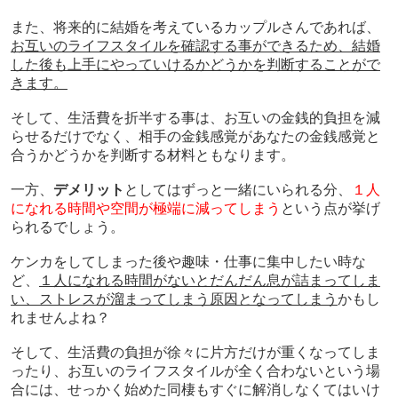
また、将来的に結婚を考えているカップルさんであれば、
お互いのライフスタイルを確認する事ができるため、結婚
した後も上手にやっていけるかどうかを判断することがで
きます。
そして、生活費を折半する事は、お互いの金銭的負担を減
らせるだけでなく、相手の金銭感覚があなたの金銭感覚と
合うかどうかを判断する材料ともなります。
一方、
デメリット
としてはずっと一緒にいられる分、
１人
になれる時間や空間が極端に減ってしまう
という点が挙げ
られるでしょう。
ケンカをしてしまった後や趣味・仕事に集中したい時な
ど、
１人になれる時間がないとだんだん息が詰まってしま
い、ストレスが溜まってしまう原因となってしまう
かもし
れませんよね？
そして、生活費の負担が徐々に片方だけが重くなってしま
ったり、お互いのライフスタイルが全く合わないという場
合には、せっかく始めた同棲もすぐに解消しなくてはいけ