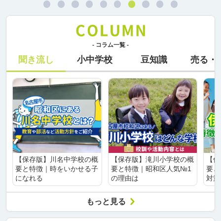
- コラム一覧 -
聞き流し
小中学校
豆知識
売る・
【保存版】川名中学校の概
【保存版】滝川小学校の概
【保
要と特徴｜時をいかせる子
要と特徴｜昭和区人気№1
要と
になれる
の理由は
対策
もっと見る