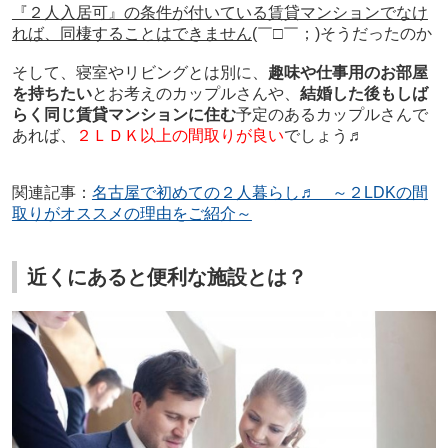
『２人入居可』の条件が付いている賃貸マンションでなけ
れば、同棲することはできません
(￣□￣；)そうだったのか
そして、寝室やリビングとは別に、
趣味や仕事用のお部屋
を持ちたい
とお考えのカップルさんや、
結婚した後もしば
らく同じ賃貸マンションに住む
予定のあるカップルさんで
あれば、
２ＬＤＫ以上の間取りが良い
でしょう♬
関連記事：
名古屋で初めての２人暮らし♬ ～２LDKの間
取りがオススメの理由をご紹介～
近くにあると便利な施設とは？