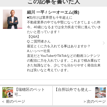
この記事を書いた人
細川 一平 / シーオーエム(株)
■気付けば業界歴も十年超えに
不動産業界の中でも中堅になってきてしまった昨
今。40歳になるまでは全力疾走で前に進んでいき
たいと思っています！
【Q&A】
Q.ご質問者さん
最近とくに力を入れてる事はありますか？
A.いっぺー社長
直近だとYouTubeやTikTokなどの動画コンテンツ
の配信に力を入れています。これまで積み重ねて
きた知識などを、少しでも分かりやすく発信出来
れば良いなと考えています。
【瑞穂区のペット
【台所以外でも使え...
可...
＜ 前のページ
＞次のページ