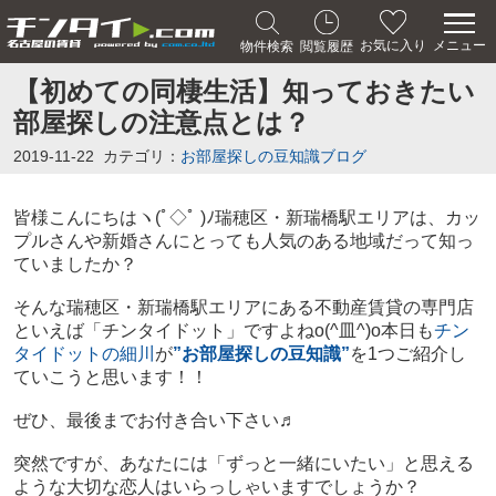
メニュー
お気に入り
物件検索
閲覧履歴
【初めての同棲生活】知っておきたい
部屋探しの注意点とは？
2019-11-22
カテゴリ：
お部屋探しの豆知識ブログ
皆様こんにちは
ヽ(ﾟ◇ﾟ )ﾉ
瑞穂区・新瑞橋駅エリアは、カッ
プルさんや新婚さんにとっても人気のある地域だって知っ
ていましたか？
そんな瑞穂区・新瑞橋駅エリアにある不動産賃貸の専門店
といえば「チンタイドット」ですよね
o(^皿^)o
本日も
チン
タイドットの細川
が
”お部屋探しの豆知識”
を1つご紹介し
ていこうと思います！！
ぜひ、最後までお付き合い下さい♬
突然ですが、あなたには「ずっと一緒にいたい」と思える
ような大切な恋人はいらっしゃいますでしょうか？