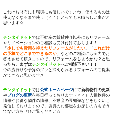
これはお財布にも環境にも優しいですよね、使えるものは
使えなくなるまで使う（＾＾）とっても素晴らしい事だと
思います☆
チンタイドット
では不動産の賃貸仲介以外にもリフォーム
やリノベーションのご相談も受け付けております！
「
少しでも費用を抑えたリフォームがしたい
」「
これだけ
の予算でどこまでできるのか
」
などのご相談にも全力でお
答えさせて頂きますので、
リフォームをしようかな？と思
ったら、まずは
チンタイドット
へご相談下さい！！
今の流行りや予算のグッと抑えられるリフォームのご提案
ができると思います♬
チンタイドット
では
公式ホームページ
にて
新着物件の更新
や
ブログの更新
を毎日行っております（＾＾）人気物件の
情報やお得な物件の情報、不動産の豆知識などをちくいち
発信しておりますので、賃貸のお部屋をお探しの方もそう
でない方もぜひご覧ください☆