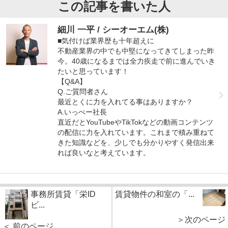
この記事を書いた人
細川 一平 / シーオーエム(株)
■気付けば業界歴も十年超えに
不動産業界の中でも中堅になってきてしまった昨
今。40歳になるまでは全力疾走で前に進んでいき
たいと思っています！
【Q&A】
Q.ご質問者さん
最近とくに力を入れてる事はありますか？
A.いっぺー社長
直近だとYouTubeやTikTokなどの動画コンテンツ
の配信に力を入れています。これまで積み重ねて
きた知識などを、少しでも分かりやすく発信出来
れば良いなと考えています。
事務所賃貸「栄ID
賃貸物件の和室の「...
ビ...
＞次のページ
＜ 前のページ