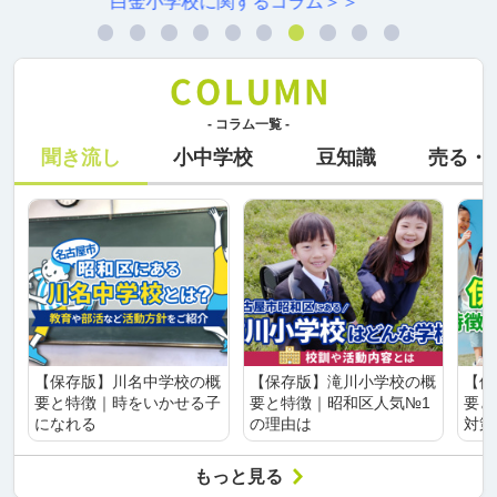
村雲小学校に関するコラム＞＞
- コラム一覧 -
聞き流し
小中学校
豆知識
売る・
【保存版】川名中学校の概
【保存版】滝川小学校の概
【保
要と特徴｜時をいかせる子
要と特徴｜昭和区人気№1
要と
になれる
の理由は
対策
もっと見る