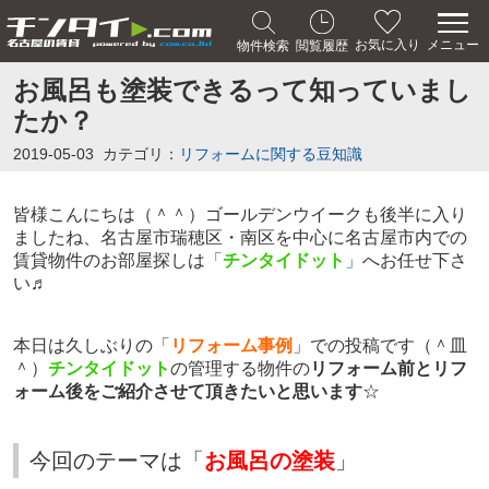
メニュー
お気に入り
物件検索
閲覧履歴
お風呂も塗装できるって知っていまし
たか？
2019-05-03
カテゴリ：
リフォームに関する豆知識
皆様こんにちは（＾＾）ゴールデンウイークも後半に入り
ましたね、名古屋市瑞穂区・南区を中心に名古屋市内での
賃貸物件のお部屋探しは
「
チンタイドット
」
へお任せ下さ
い♬
本日は久しぶりの「
リフォーム事例
」での投稿です（＾皿
＾）
チンタイドット
の管理する物件の
リフォーム前とリフ
ォーム後をご紹介させて頂きたいと思います
☆
今回のテーマは「
お風呂の塗装
」