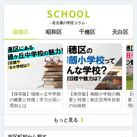
- 名古屋の学区コラム -
瑞穂区
昭和区
千種区
天白区
【保存版】瑞穂ヶ丘中学校
【保存版】御劔小学校の概
【保
の概要と特徴｜学力が高い
要と特徴｜創立百周年目前
要と
理由とは
の伝統校
理由
もっと見る
市区町村から探す