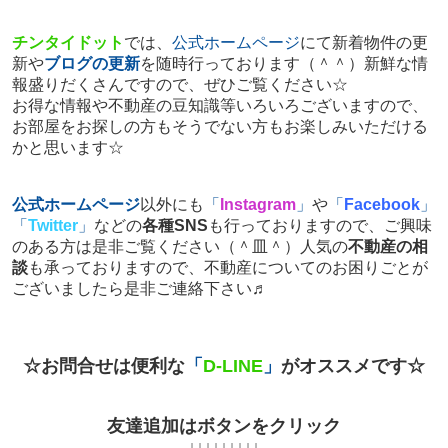
チンタイドット
では、
公式ホームページ
にて新着物件の更
新や
ブログの更新
を随時行っております（＾＾）新鮮な情
報盛りだくさんですので、ぜひご覧ください☆
お得な情報や不動産の豆知識等いろいろございますので、
お部屋をお探しの方もそうでない方もお楽しみいただける
かと思います☆
公式ホームページ
以外にも
「
Instagram
」
や
「
Facebook
」
「
Twitter
」
などの
各種SNS
も行っておりますので、ご興味
のある方は是非ご覧ください（＾皿＾）人気の
不動産の相
談
も承っておりますので、不動産についてのお困りごとが
ございましたら是非ご連絡下さい♬
☆お問合せは便利な
「
D-LINE
」
がオススメです☆
友達追加はボタンをクリック
↓↓↓↓↓↓↓↓↓