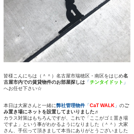
皆様こんにちは（＾＾）名古屋市瑞穂区・南区をはじめ
名
古屋市内での賃貸物件のお部屋探しは
「
チンタイドット
」
へお任せ下さい☆
本日は大家さんと一緒に
弊社管理物件
「
CaT WALK
」
の
ご
み置き場にネットを設置してまいりました♬
カラス対策はもちろんですが、これで「ここがゴミ置き場
ですよ」という事がわかるようになりました（＾＾）大家
さん、手伝って頂きまして本当にありがとうございました