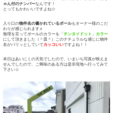
ゃん付のナンバー
なんです！
とってもかわいいですよね☆
入り口の
物件名の書かれているポール
もオーナー様のこだ
わりが感じられます♬
無理を言ってポールのカラーを
「
チンタイドット
」
カラー
にして頂きました（＾皿＾）このナチュラルな感じに物件
名がパリッとしていて
カッコいい
ですよね！！
本日はあいにくの天気でしたので、いまいち写真が映えま
せんでしたので、ご興味のある方は是非現地へ行ってみて
下さい☆