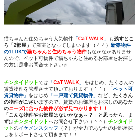
猫ちゃんと住めちゃう人気物件
「
CaT WALK
」
も
残すとこ
ろ「2部屋」
で満室となってしまいます（＾＾）
新築物件
の1LDKで
猫ちゃんと住めちゃう物件
もなかなかありませ
んので、ペット可物件で猫ちゃんと住めるお部屋をお探し
の方は是非お問合せ下さい♬
チンタイドット
では
「
CaT WALK
」
をはじめ、たくさんの
賃貸物件を管理させて頂いております（＾＾）
「
ペット可
賃貸物件
」
をはじめ
「
一戸建て賃貸物件
」
など、
たくさん
の物件がございます
ので、賃貸のお部屋をお探しの
あなた
の
ニーズに合った物件が必ず見つかります！！
「こんな物件やお部屋はないかなぁ～？」と思ったら
、ま
ずは
チンタイドット
へお問合せ下さい（＾＾）
チンタイド
ット
の
イケメンスタッフ
（？）が全力であなたのお部屋探
しをサポートさせて頂きます！！