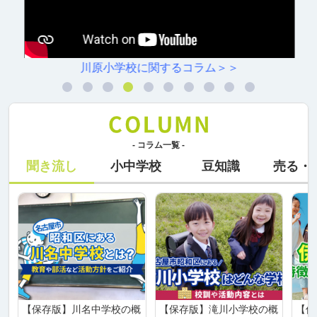
川原小学校に関するコラム＞＞
- コラム一覧 -
聞き流し
小中学校
豆知識
売る・
【保存版】川名中学校の概
【保存版】滝川小学校の概
【保