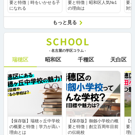
要と特徴｜時をいかせる子
要と特徴｜昭和区人気№1
要と
になれる
の理由は
対策
もっと見る
- 名古屋の学区コラム -
瑞穂区
昭和区
千種区
天白区
【保存版】瑞穂ヶ丘中学校
【保存版】御劔小学校の概
【保
の概要と特徴｜学力が高い
要と特徴｜創立百周年目前
要と
理由とは
の伝統校
理由