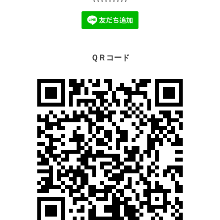
ＱＲコード